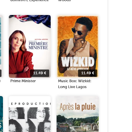
dominATE Experience
Woods
11.49
€
11.49
€
)
Prime Minister
Music Box: Wizkid:
Long Live Lagos