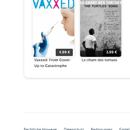
4.99
€
3.99
€
Vaxxed: From Cover-
Le chant des tortues
Up to Catastrophe
Rechtliche Hinweise
Datenschutz
Bedingungen
Einste