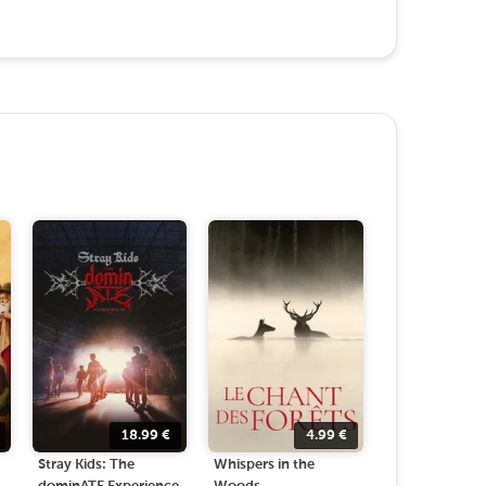
18.99
€
4.99
€
Stray Kids: The
Whispers in the