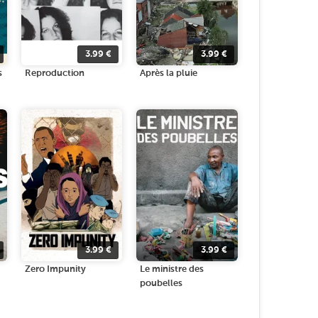
3.99
€
3.99
€
s
Reproduction
Après la pluie
3.99
€
3.99
€
Zero Impunity
Le ministre des
poubelles