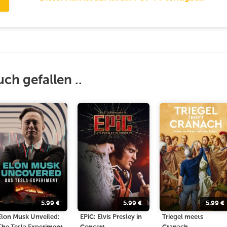
uch gefallen ..
5.99
€
5.99
€
5.99
€
Elon Musk Unveiled:
EPiC: Elvis Presley in
Triegel meets