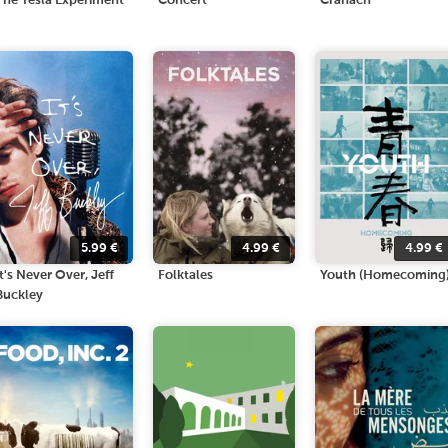
The Tesla Experiment
Concert
Cranach
5.99
€
4.99
€
4.99
€
It's Never Over, Jeff
Folktales
Youth (Homecoming
Buckley