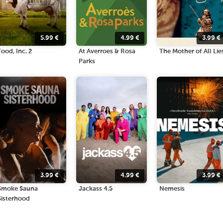
5.99
€
4.99
€
3.99
€
Food, Inc. 2
At Averroes & Rosa
The Mother of All Lie
Parks
3.99
€
4.99
€
3.99
€
Smoke Sauna
Jackass 4.5
Nemesis
Sisterhood