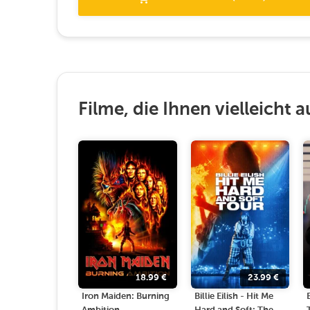
Filme, die Ihnen vielleicht a
18.99
€
23.99
€
Iron Maiden: Burning
Billie Eilish - Hit Me