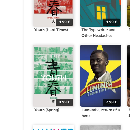
4.99
€
4.99
€
Youth (Hard Times)
The Typewriter and
Other Headaches
4.99
€
3.99
€
Youth (Spring)
Lumumba, return of a
hero