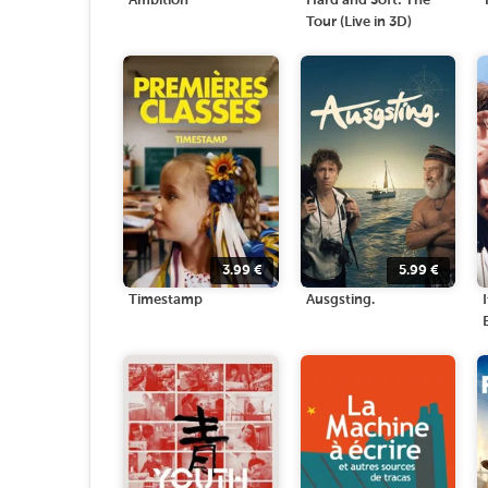
Ambition
Hard and Soft: The
Tour (Live in 3D)
3.99
€
5.99
€
Timestamp
Ausgsting.