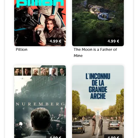
4.99
€
4.99
€
Pillion
The Moon is a Father of
Mine