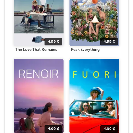
4.99
€
4.99
€
The Love That Remains
Peak Everything
4.99
€
4.99
€