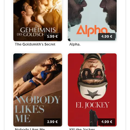
5.99
€
4.99
€
The Goldsmith's Secret
Alpha.
3.99
€
4.99
€
Nobody Likes Me
Kill the Jockey