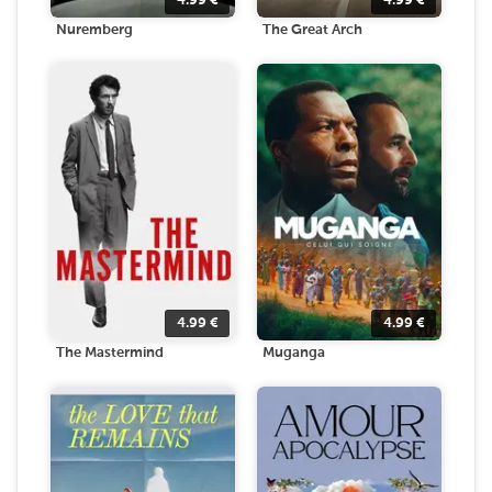
4.99
€
4.99
€
Nuremberg
The Great Arch
4.99
€
4.99
€
The Mastermind
Muganga