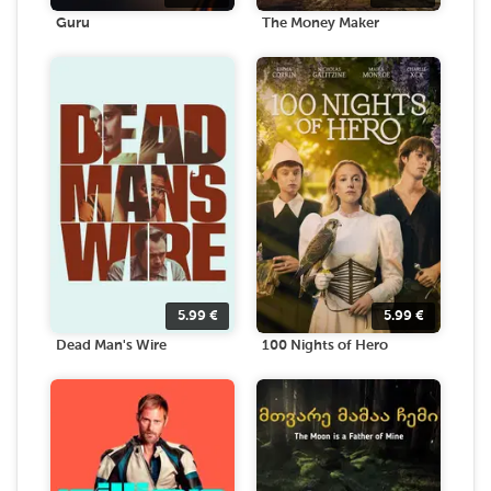
Guru
The Money Maker
5.99
€
5.99
€
Dead Man's Wire
100 Nights of Hero