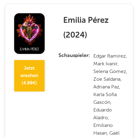
Emilia Pérez
(
2024
)
Edgar Ramírez,
Schauspieler
Mark Ivanir,
Jetzt
Selena Gomez,
ansehen
Zoe Saldana,
(
4.99
€)
Adriana Paz,
Karla Sofía
Gascón,
Eduardo
Aladro,
Emiliano
Hasan, Gaël