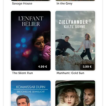
Savage House
In the Grey
4.99
€
5.99
€
The Silent Run
Manhunt: Cold Sun