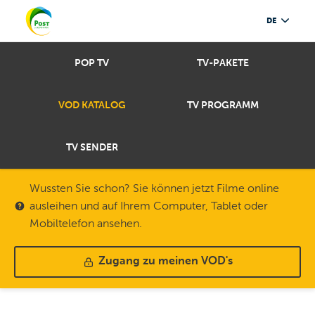
DE
POP TV
TV-PAKETE
VOD KATALOG
TV PROGRAMM
TV SENDER
Wussten Sie schon? Sie können jetzt Filme online
ausleihen und auf Ihrem Computer, Tablet oder
Mobiltelefon ansehen.
Zugang zu meinen VOD's