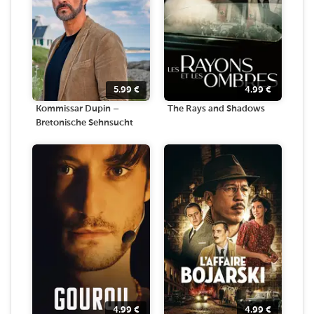
5.99
€
4.99
€
Kommissar Dupin –
The Rays and Shadows
Bretonische Sehnsucht
4.99
€
4.99
€