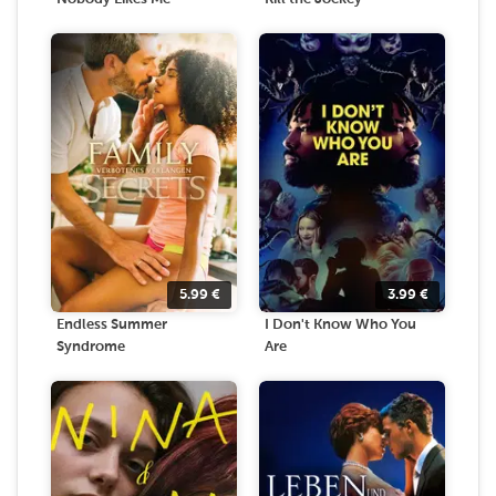
5.99
€
3.99
€
Endless Summer
I Don't Know Who You
Syndrome
Are