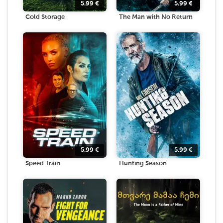
5.99
€
5.99
€
Cold Storage
The Man with No Return
5.99
€
5.99
€
Speed Train
Hunting Season