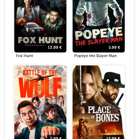
12.99
€
5.99
€
Fox Hunt
Popeye the Slayer Man
5.99
€
12.99
€