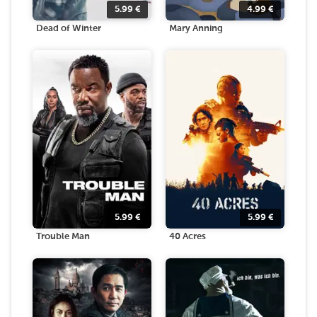
5.99
€
4.99
€
Dead of Winter
Mary Anning
5.99
€
5.99
€
Trouble Man
40 Acres