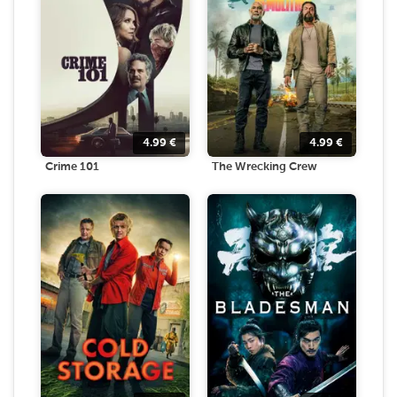
4.99
€
4.99
€
Crime 101
The Wrecking Crew