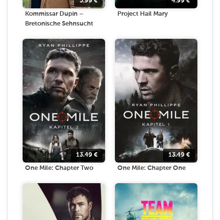
5.99
€
4.99
€
Kommissar Dupin –
Project Hail Mary
Bretonische Sehnsucht
13.49
€
13.49
€
One Mile: Chapter Two
One Mile: Chapter One