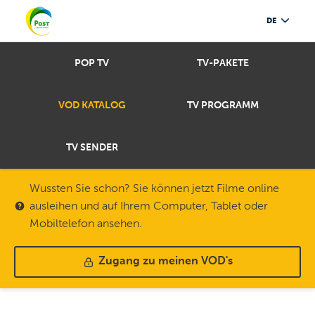
DE
POP TV
TV-PAKETE
VOD KATALOG
TV PROGRAMM
TV SENDER
Wussten Sie schon? Sie können jetzt Filme online
ausleihen und auf Ihrem Computer, Tablet oder
Mobiltelefon ansehen.
Zugang zu meinen VOD's