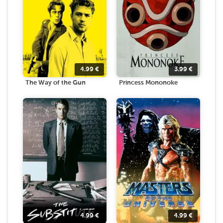
4.99
€
3.99
€
The Way of the Gun
Princess Mononoke
4.99
€
4.99
€