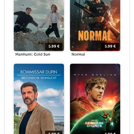
5.99
€
5.99
€
Manhunt: Cold Sun
Normal