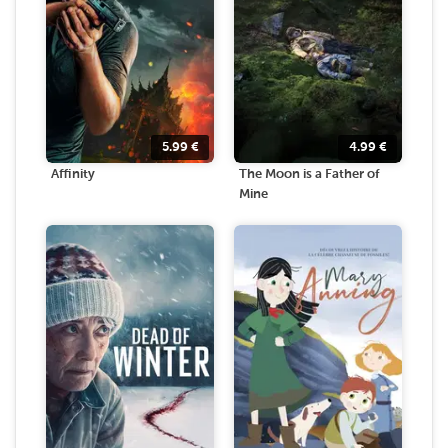
5.99
€
4.99
€
Affinity
The Moon is a Father of
Mine