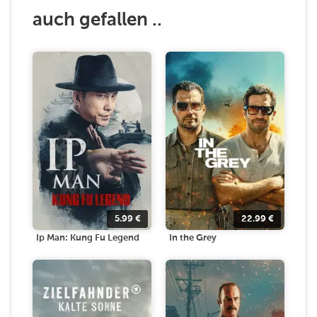
auch gefallen ..
5.99
€
22.99
€
Ip Man: Kung Fu Legend
In the Grey