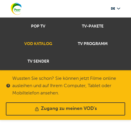
DE
POP TV
TV-PAKETE
VOD KATALOG
TV PROGRAMM
TV SENDER
Wussten Sie schon? Sie können jetzt Filme online
ausleihen und auf Ihrem Computer, Tablet oder
Mobiltelefon ansehen.
Zugang zu meinen VOD's