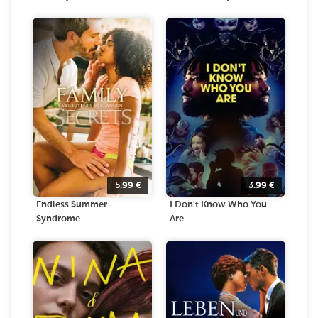
5.99
€
3.99
€
Endless Summer
I Don't Know Who You
Syndrome
Are