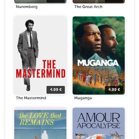
Nuremberg
The Great Arch
4.99
€
4.99
€
The Mastermind
Muganga