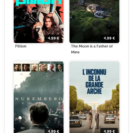
4.99
€
4.99
€
Pillion
The Moon is a Father of
Mine
4.99
€
4.99
€