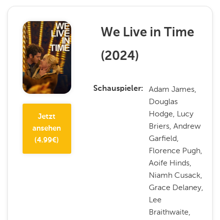
We Live in Time
(
2024
)
Adam James,
Schauspieler
Douglas
Hodge, Lucy
Jetzt
Briers, Andrew
ansehen
Garfield,
(
4.99
€)
Florence Pugh,
Aoife Hinds,
Niamh Cusack,
Grace Delaney,
Lee
Braithwaite,