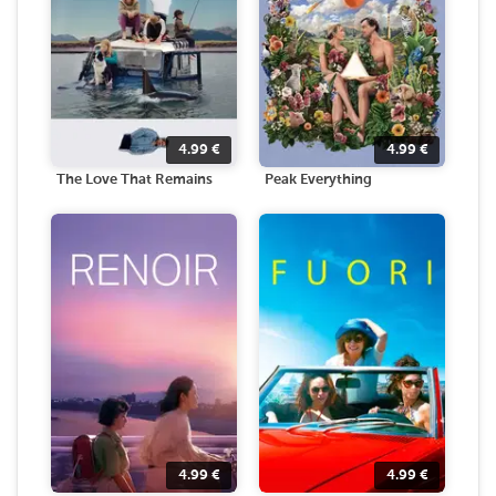
4.99
€
4.99
€
The Love That Remains
Peak Everything
4.99
€
4.99
€