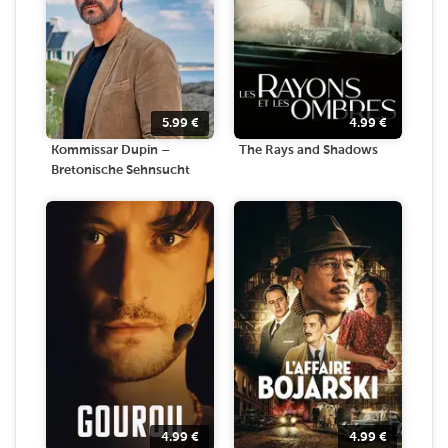
5.99
€
4.99
€
Kommissar Dupin –
The Rays and Shadows
Bretonische Sehnsucht
4.99
€
4.99
€