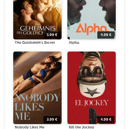
5.99
€
4.99
€
The Goldsmith's Secret
Alpha.
3.99
€
4.99
€
Nobody Likes Me
Kill the Jockey