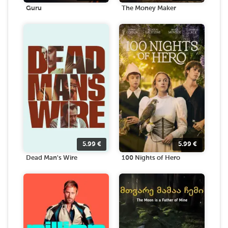
Guru
The Money Maker
5.99
€
5.99
€
Dead Man's Wire
100 Nights of Hero