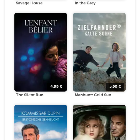
Savage House
In the Grey
4.99
€
5.99
€
The Silent Run
Manhunt: Cold Sun