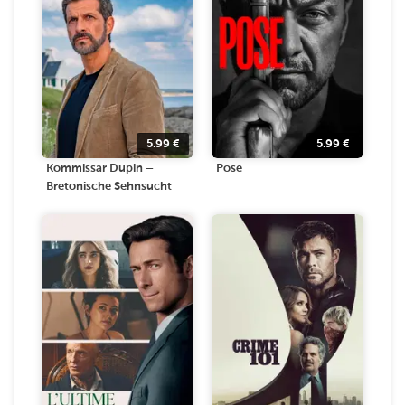
5.99
€
5.99
€
Kommissar Dupin –
Pose
Bretonische Sehnsucht