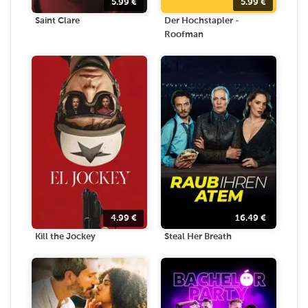
5.99
€
5.99
€
Saint Clare
Der Hochstapler -
Roofman
4.99
€
16.49
€
Kill the Jockey
Steal Her Breath