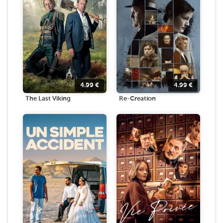
4.99
€
4.99
€
The Last Viking
Re-Creation