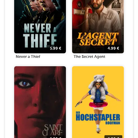
5.99
€
4.99
€
Never a Thief
The Secret Agent