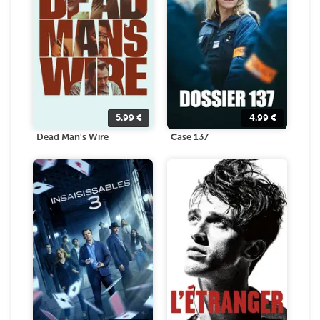
5.99
€
4.99
€
Dead Man's Wire
Case 137