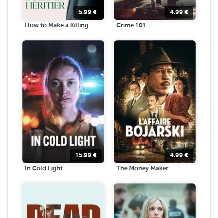
5.99
€
4.99
€
How to Make a Killing
Crime 101
15.99
€
4.99
€
In Cold Light
The Money Maker