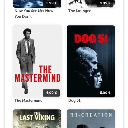
5.99
€
4.99
€
Now You See Me: Now
The Stranger
You Don't
4.99
€
5.99
€
The Mastermind
Dog 51