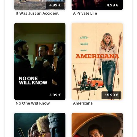
4.99
€
4.99
€
It Was Just an Accident
A Private Life
4.99
€
15.99
€
No One Will Know
Americana