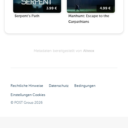
3.99
€
4.99
€
Serpent's Path
Manhunt: Escape to the
Carpathians
Metadaten bereitgestellt von
Alteox
Rechtliche Hinweise
Datenschutz
Bedingungen
Einstellungen Cookies
© POST Group
2026