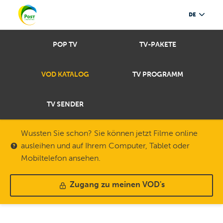
DE
POP TV
TV-PAKETE
VOD KATALOG
TV PROGRAMM
TV SENDER
Wussten Sie schon? Sie können jetzt Filme online
ausleihen und auf Ihrem Computer, Tablet oder
Mobiltelefon ansehen.
Zugang zu meinen VOD's