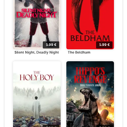
5.99
€
5.99
€
Silent Night, Deadly Night
The Beldham