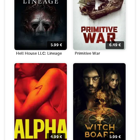
5.99
€
6.49
€
Hell House LLC: Lineage
Primitive War
4.99
€
5.99
€