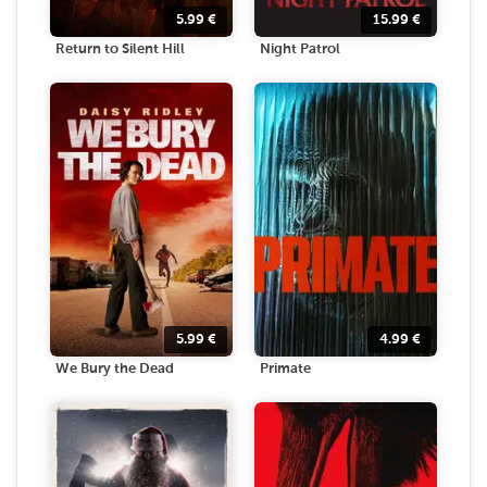
5.99
€
15.99
€
Return to Silent Hill
Night Patrol
5.99
€
4.99
€
We Bury the Dead
Primate