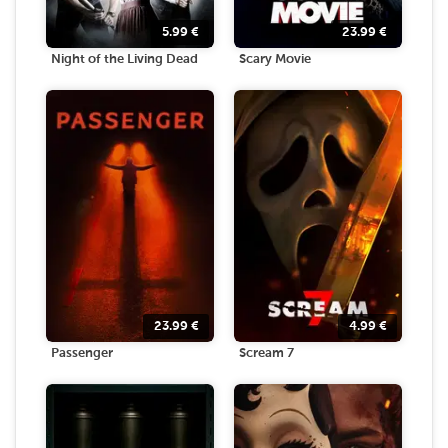
5.99
€
23.99
€
Night of the Living Dead
Scary Movie
23.99
€
4.99
€
Passenger
Scream 7