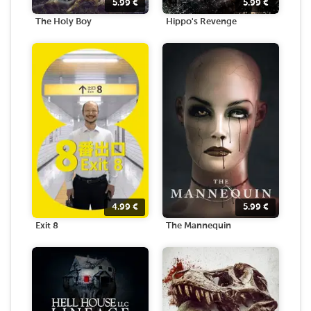
5.99
€
5.99
€
The Holy Boy
Hippo's Revenge
4.99
€
5.99
€
Exit 8
The Mannequin