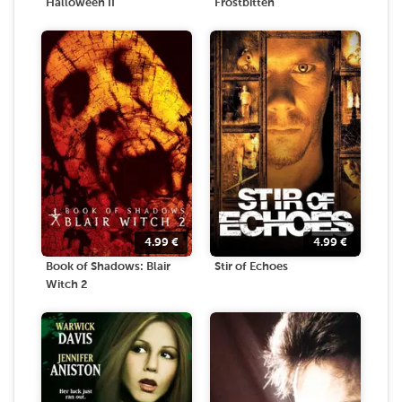
Halloween II
Frostbitten
4.99
€
4.99
€
Book of Shadows: Blair
Stir of Echoes
Witch 2