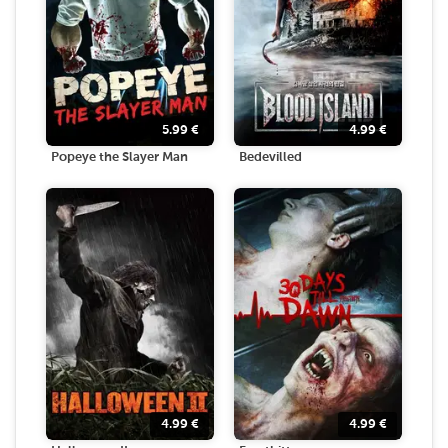
5.99
€
4.99
€
Popeye the Slayer Man
Bedevilled
4.99
€
4.99
€