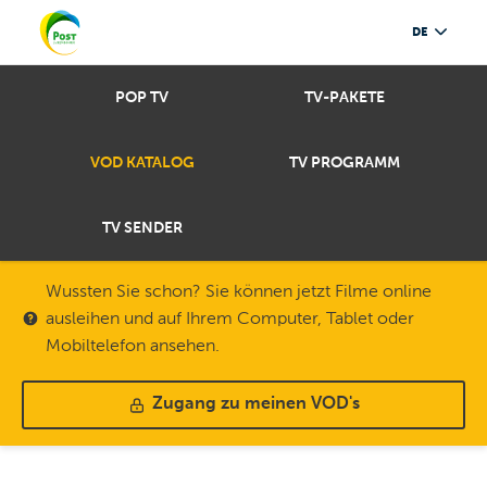
DE
POP TV
TV-PAKETE
VOD KATALOG
TV PROGRAMM
TV SENDER
Wussten Sie schon? Sie können jetzt Filme online
ausleihen und auf Ihrem Computer, Tablet oder
Mobiltelefon ansehen.
Zugang zu meinen VOD's