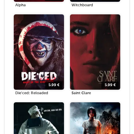
Alpha
Witchboard
5.99
€
5.99
€
Die'ced: Reloaded
Saint Clare