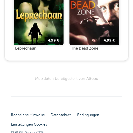
4.99
€
4.99
€
Leprechaun
The Dead Zone
Metadaten bereitgestellt von
Alteox
Rechtliche Hinweise
Datenschutz
Bedingungen
Einstellungen Cookies
© POST Group
2026