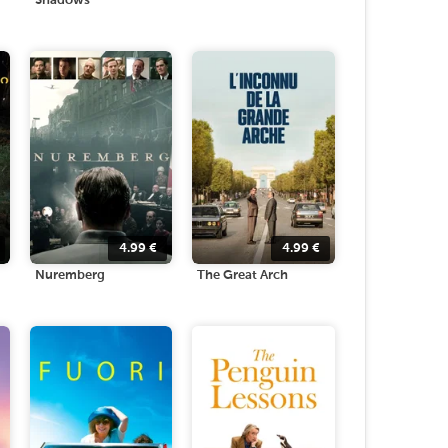
Shadows
4.99
€
4.99
€
Nuremberg
The Great Arch