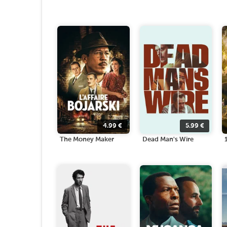
4.99
€
5.99
€
The Money Maker
Dead Man's Wire