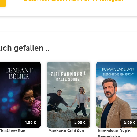
uch gefallen ..
4.99
€
5.99
€
5.99
€
The Silent Run
Manhunt: Cold Sun
Kommissar Dupin –