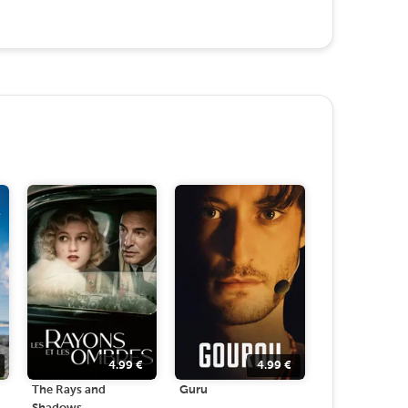
4.99
€
4.99
€
The Rays and
Guru