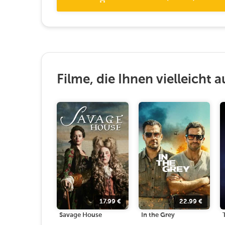
Filme, die Ihnen vielleicht a
17.99
€
22.99
€
Savage House
In the Grey