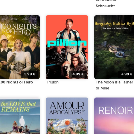
Bretonische
Sehnsucht
5.99
€
4.99
€
4.99
€
100 Nights of Hero
Pillion
The Moon is a Father
of Mine