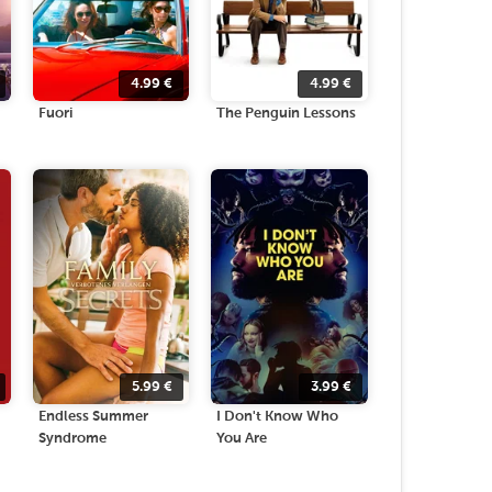
4.99
€
4.99
€
Fuori
The Penguin Lessons
5.99
€
3.99
€
Endless Summer
I Don't Know Who
Syndrome
You Are