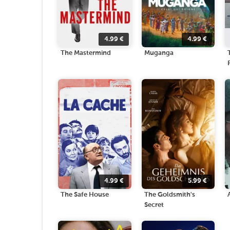
4.99
€
4.99
€
The Mastermind
Muganga
4.99
€
5.99
€
The Safe House
The Goldsmith's
Secret