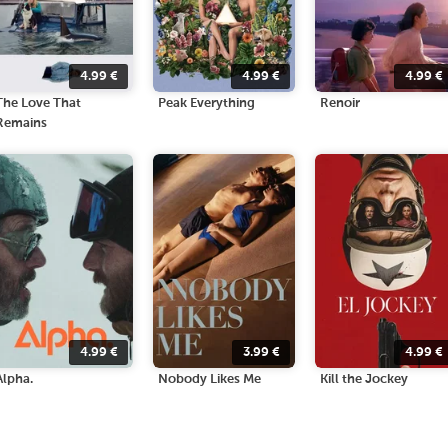
4.99
€
4.99
€
4.99
€
The Love That
Peak Everything
Renoir
Remains
4.99
€
3.99
€
4.99
€
Alpha.
Nobody Likes Me
Kill the Jockey