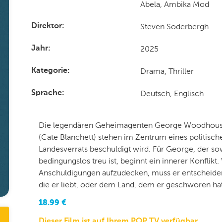
Abela, Ambika Mod
Steven Soderbergh
Direktor
2025
Jahr
Drama, Thriller
Kategorie
Deutsch, Englisch
Sprache
Die legendären Geheimagenten George Woodhouse 
(Cate Blanchett) stehen im Zentrum eines politische
Landesverrats beschuldigt wird. Für George, der so
bedingungslos treu ist, beginnt ein innerer Konflikt
Anschuldigungen aufzudecken, muss er entscheiden, 
die er liebt, oder dem Land, dem er geschworen hat
18.99
€
Dieser Film ist auf Ihrem POP TV verfügbar.