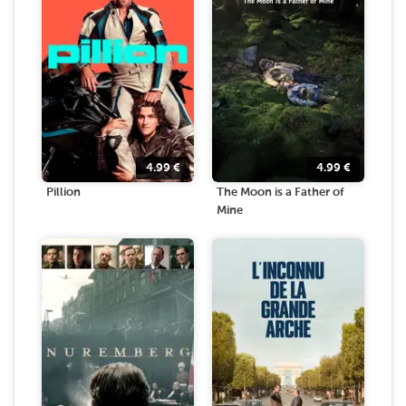
4.99
€
4.99
€
Pillion
The Moon is a Father of
Mine