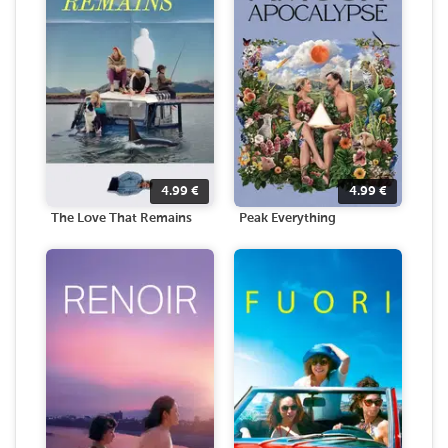
4.99
€
4.99
€
The Love That Remains
Peak Everything