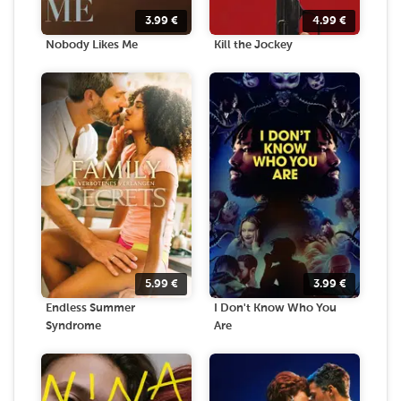
3.99
€
4.99
€
Nobody Likes Me
Kill the Jockey
5.99
€
3.99
€
Endless Summer
I Don't Know Who You
Syndrome
Are