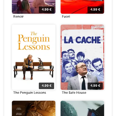
4.99
€
4.99
€
Renoir
Fuori
4.99
€
4.99
€
The Penguin Lessons
The Safe House