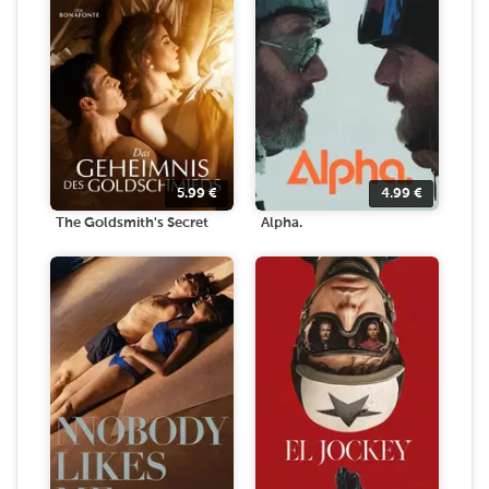
5.99
€
4.99
€
The Goldsmith's Secret
Alpha.