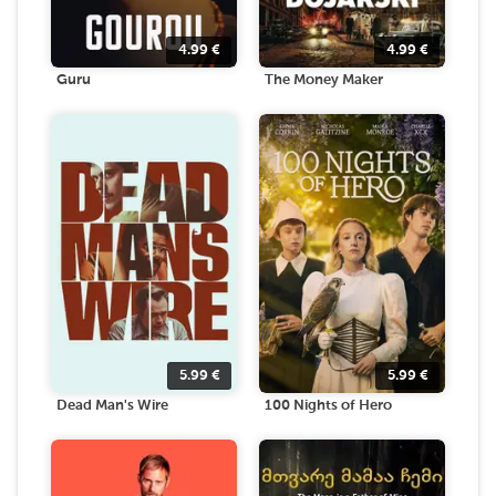
4.99
€
4.99
€
Guru
The Money Maker
5.99
€
5.99
€
Dead Man's Wire
100 Nights of Hero