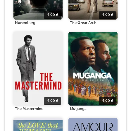
4.99
€
4.99
€
Nuremberg
The Great Arch
4.99
€
4.99
€
The Mastermind
Muganga