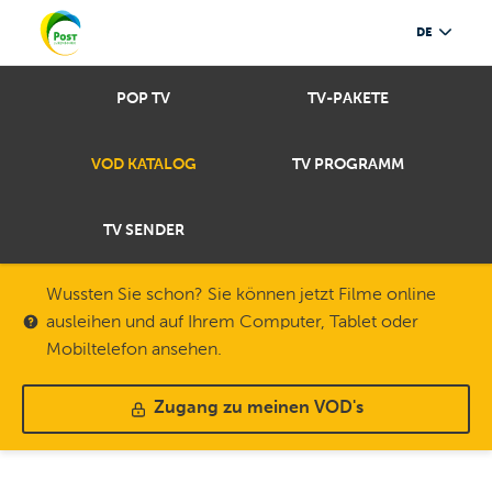
DE
POP TV
TV-PAKETE
VOD KATALOG
TV PROGRAMM
TV SENDER
Wussten Sie schon? Sie können jetzt Filme online
ausleihen und auf Ihrem Computer, Tablet oder
Mobiltelefon ansehen.
Zugang zu meinen VOD's