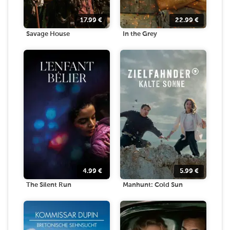
17.99
€
22.99
€
Savage House
In the Grey
4.99
€
5.99
€
The Silent Run
Manhunt: Cold Sun