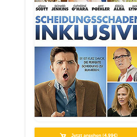
Jetzt ansehen
(
4.99
€)