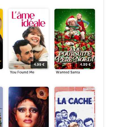
4.99
€
4.99
€
You Found Me
Wanted Santa