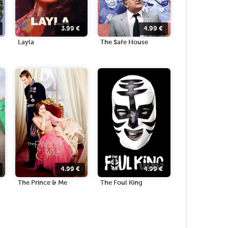
3.99
€
4.99
€
Layla
The Safe House
4.99
€
4.99
€
The Prince & Me
The Foul King