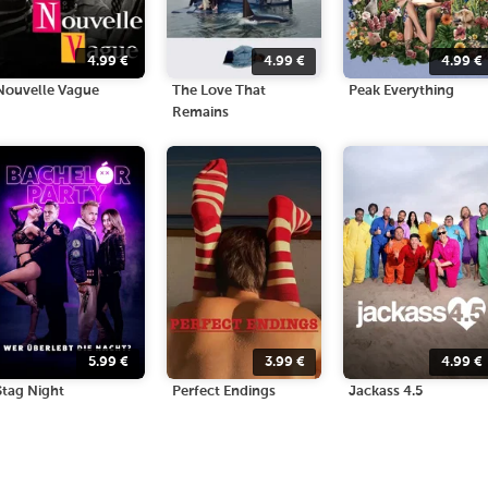
4.99
€
4.99
€
4.99
€
Nouvelle Vague
The Love That
Peak Everything
Remains
5.99
€
3.99
€
4.99
€
Stag Night
Perfect Endings
Jackass 4.5