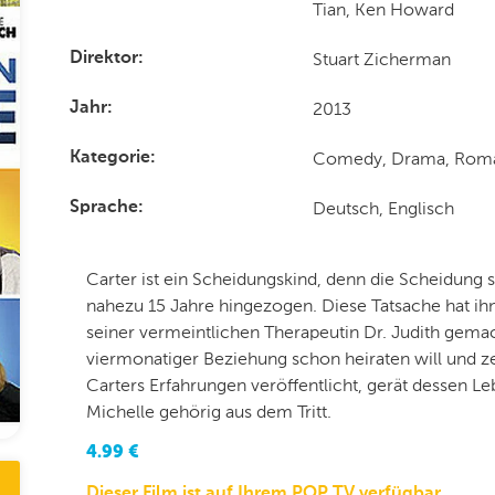
Tian, Ken Howard
Stuart Zicherman
Direktor
2013
Jahr
Comedy, Drama, Rom
Kategorie
Deutsch, Englisch
Sprache
Carter ist ein Scheidungskind, denn die Scheidung s
nahezu 15 Jahre hingezogen. Diese Tatsache hat ih
seiner vermeintlichen Therapeutin Dr. Judith gemac
viermonatiger Beziehung schon heiraten will und zei
Carters Erfahrungen veröffentlicht, gerät dessen Le
Michelle gehörig aus dem Tritt.
4.99
€
Dieser Film ist auf Ihrem POP TV verfügbar.