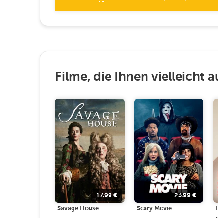
Filme, die Ihnen vielleicht a
17.99
€
23.99
€
Savage House
Scary Movie