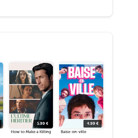
5.99
€
4.99
€
How to Make a Killing
Baise-en-ville