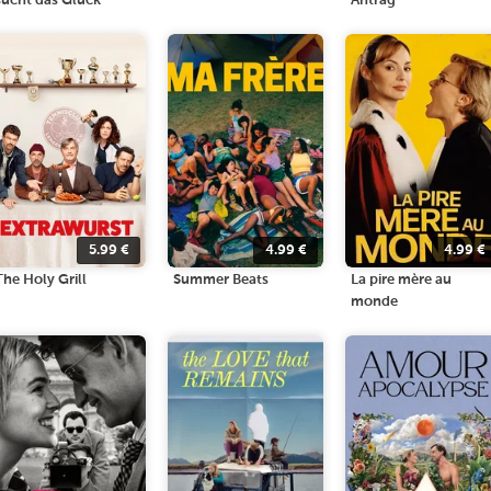
sucht das Glück
Antrag
5.99
€
4.99
€
4.99
€
The Holy Grill
Summer Beats
La pire mère au
monde