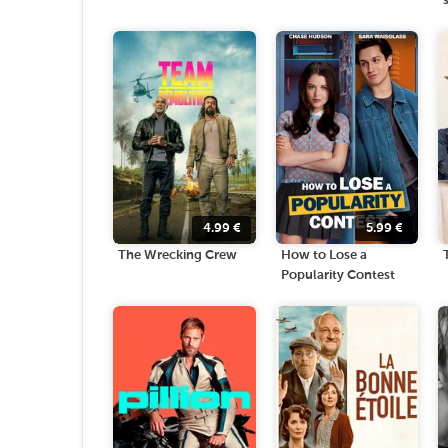
4.99
€
5.99
€
The Wrecking Crew
How to Lose a
Popularity Contest