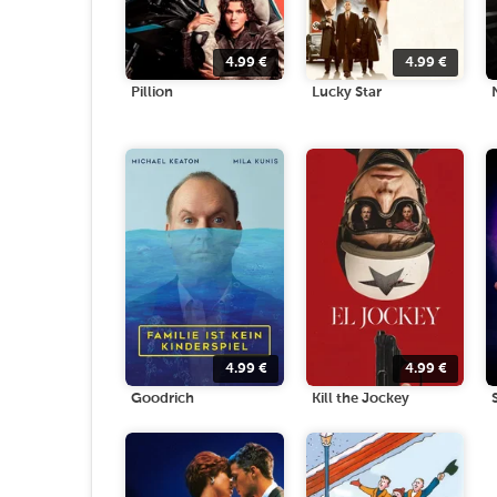
4.99
€
4.99
€
Pillion
Lucky Star
4.99
€
4.99
€
Goodrich
Kill the Jockey