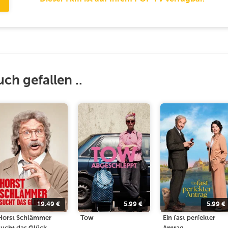
uch gefallen ..
19.49
€
5.99
€
5.99
€
Horst Schlämmer
Tow
Ein fast perfekter