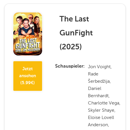
The Last
GunFight
(
2025
)
Jon Voight,
Schauspieler
Jetzt
Rade
ansehen
Šerbedžija,
(
5.99
€)
Daniel
Bernhardt,
Charlotte Vega,
Skyler Shaye,
Eloise Lovell
Anderson,