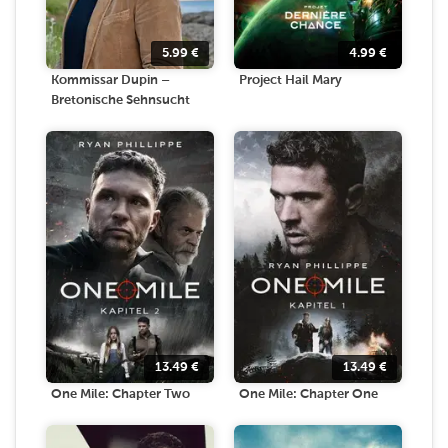
5.99
€
4.99
€
Kommissar Dupin –
Project Hail Mary
Bretonische Sehnsucht
13.49
€
13.49
€
One Mile: Chapter Two
One Mile: Chapter One