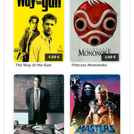
4.99
€
3.99
€
The Way of the Gun
Princess Mononoke