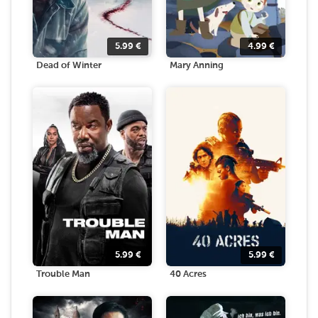
5.99
€
4.99
€
Dead of Winter
Mary Anning
5.99
€
5.99
€
Trouble Man
40 Acres