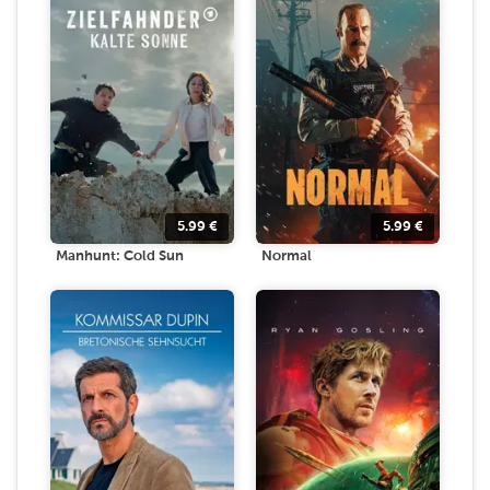
5.99
€
5.99
€
Manhunt: Cold Sun
Normal