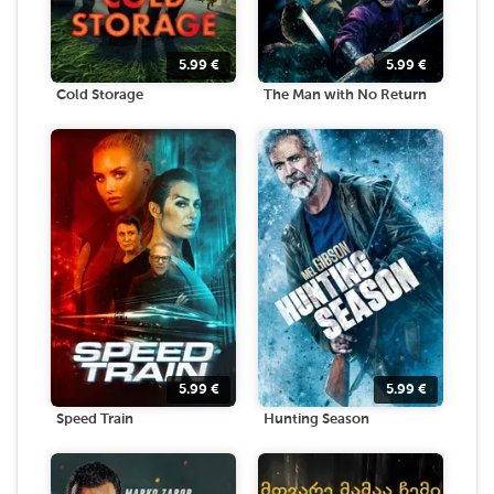
5.99
€
5.99
€
Cold Storage
The Man with No Return
5.99
€
5.99
€
Speed Train
Hunting Season