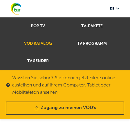
DE
POP TV
TV-PAKETE
VOD KATALOG
TV PROGRAMM
TV SENDER
Wussten Sie schon? Sie können jetzt Filme online
ausleihen und auf Ihrem Computer, Tablet oder
Mobiltelefon ansehen.
Zugang zu meinen VOD's