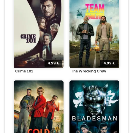
4.99
€
4.99
€
Crime 101
The Wrecking Crew