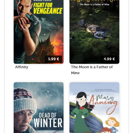
5.99
€
4.99
€
Affinity
The Moon is a Father of
Mine