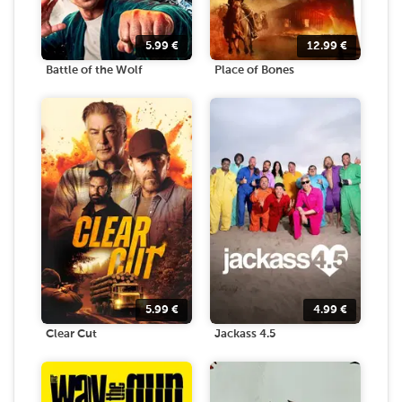
5.99
€
12.99
€
Battle of the Wolf
Place of Bones
5.99
€
4.99
€
Clear Cut
Jackass 4.5