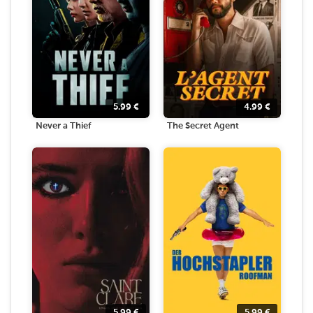
5.99
€
4.99
€
Never a Thief
The Secret Agent
5.99
€
5.99
€