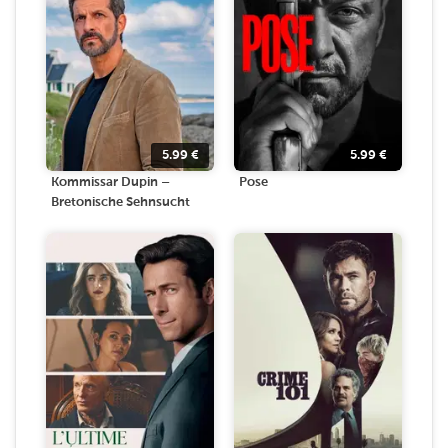
5.99
€
5.99
€
Kommissar Dupin –
Pose
Bretonische Sehnsucht