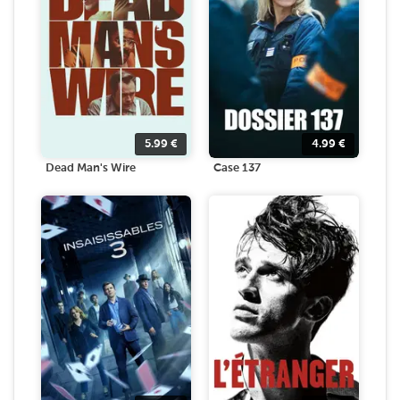
5.99
€
4.99
€
Dead Man's Wire
Case 137