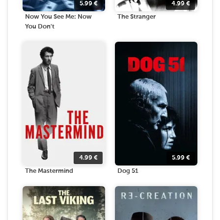
5.99
€
4.99
€
Now You See Me: Now
The Stranger
You Don't
4.99
€
5.99
€
The Mastermind
Dog 51