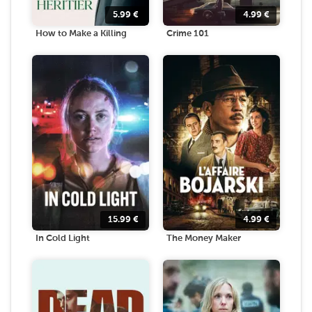
5.99
€
4.99
€
How to Make a Killing
Crime 101
15.99
€
4.99
€
In Cold Light
The Money Maker