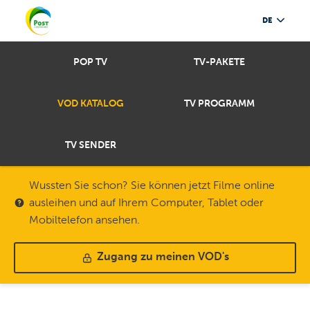
DE
POP TV
TV-PAKETE
VOD KATALOG
TV PROGRAMM
TV SENDER
Wussten Sie schon? Sie können jetzt Filme online
ausleihen und auf Ihrem Computer, Tablet oder
Mobiltelefon ansehen.
Zugang zu meinen VOD's