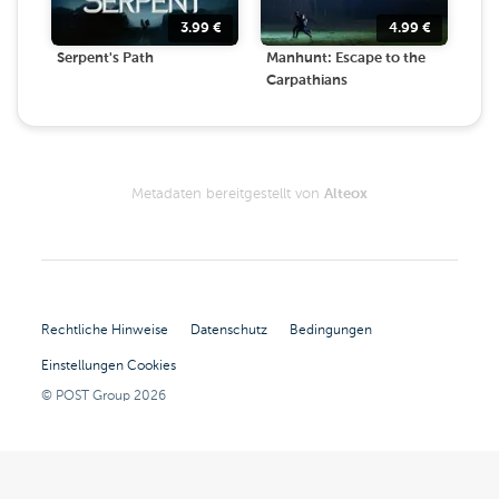
3.99
€
4.99
€
Serpent's Path
Manhunt: Escape to the
Carpathians
Metadaten bereitgestellt von
Alteox
Rechtliche Hinweise
Datenschutz
Bedingungen
Einstellungen Cookies
© POST Group
2026