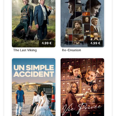
4.99
€
4.99
€
The Last Viking
Re-Creation