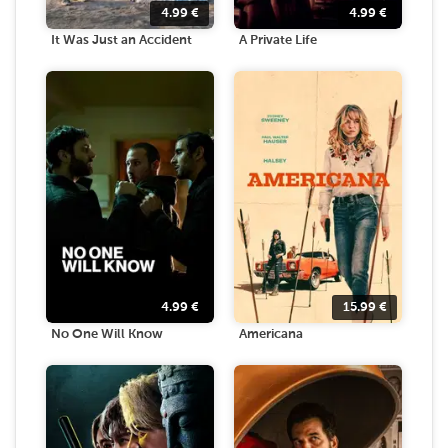
4.99
€
4.99
€
It Was Just an Accident
A Private Life
4.99
€
15.99
€
No One Will Know
Americana