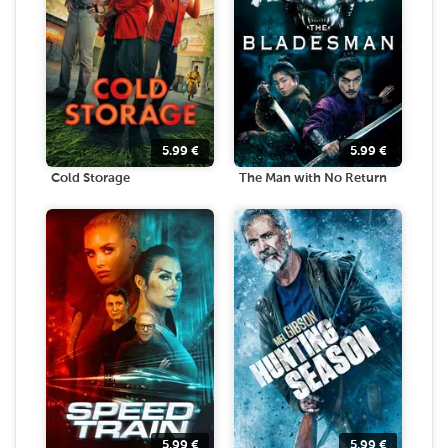
5.99
€
5.99
€
Cold Storage
The Man with No Return
5.99
€
5.99
€