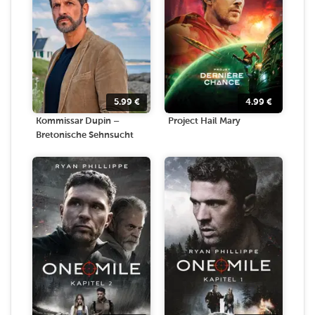
5.99
€
4.99
€
Kommissar Dupin –
Project Hail Mary
Bretonische Sehnsucht