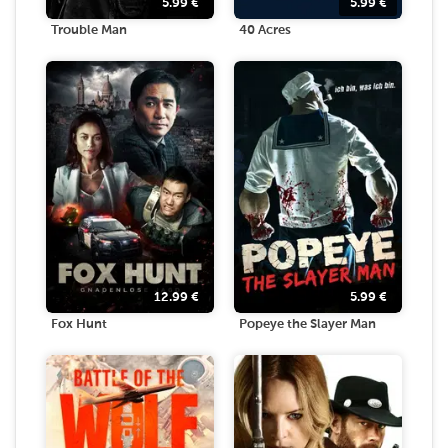
5.99
€
5.99
€
Trouble Man
40 Acres
12.99
€
5.99
€
Fox Hunt
Popeye the Slayer Man