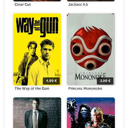
Clear Cut
Jackass 4.5
4.99
€
3.99
€
The Way of the Gun
Princess Mononoke