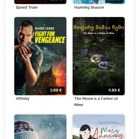
Speed Train
Hunting Season
5.99
€
4.99
€
Affinity
The Moon is a Father of
Mine