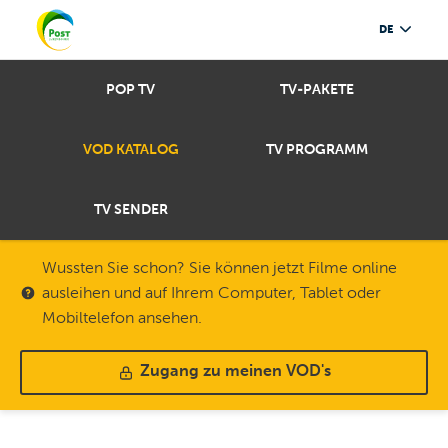
DE
POP TV
TV-PAKETE
VOD KATALOG
TV PROGRAMM
TV SENDER
Wussten Sie schon? Sie können jetzt Filme online
ausleihen und auf Ihrem Computer, Tablet oder
Mobiltelefon ansehen.
Zugang zu meinen VOD's