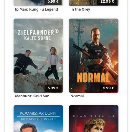
5.99
€
22.99
€
Ip Man: Kung Fu Legend
In the Grey
5.99
€
5.99
€
Manhunt: Cold Sun
Normal