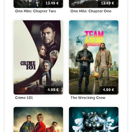
13.49
€
13.49
€
One Mile: Chapter Two
One Mile: Chapter One
4.99
€
4.99
€
Crime 101
The Wrecking Crew