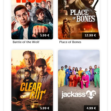
5.99
€
12.99
€
Battle of the Wolf
Place of Bones
5.99
€
4.99
€