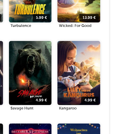
5.99
€
13.99
€
Turbulence
Wicked: For Good
4.99
€
4.99
€
Savage Hunt
Kangaroo