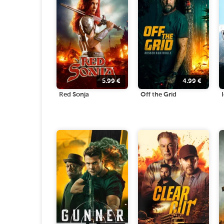
5.99
€
4.99
€
Red Sonja
Off the Grid