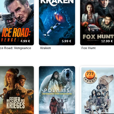
4.99
€
5.99
€
12.99
€
Ice Road: Vengeance
Kraken
Fox Hunt