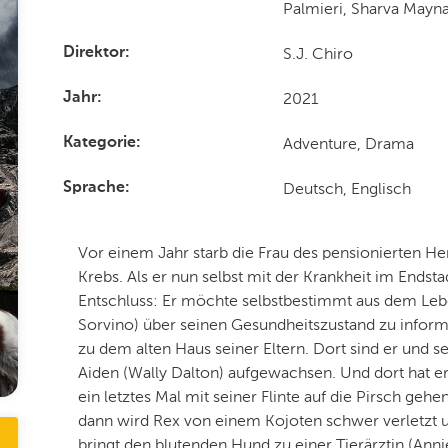
Palmieri, Sharva Mayn
S.J. Chiro
Direktor
2021
Jahr
Adventure, Drama
Kategorie
Deutsch, Englisch
Sprache
Vor einem Jahr starb die Frau des pensionierten He
Krebs. Als er nun selbst mit der Krankheit im Endsta
Entschluss: Er möchte selbstbestimmt aus dem Leb
Sorvino) über seinen Gesundheitszustand zu inform
zu dem alten Haus seiner Eltern. Dort sind er und 
Aiden (Wally Dalton) aufgewachsen. Und dort hat er 
ein letztes Mal mit seiner Flinte auf die Pirsch geh
dann wird Rex von einem Kojoten schwer verletzt un
bringt den blutenden Hund zu einer Tierärztin (Ann