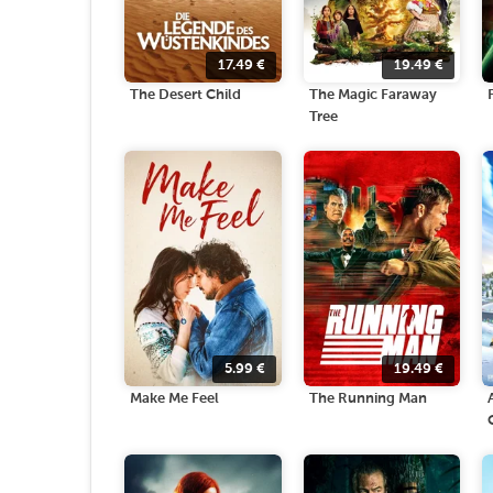
17.49
€
19.49
€
The Desert Child
The Magic Faraway
Tree
5.99
€
19.49
€
Make Me Feel
The Running Man