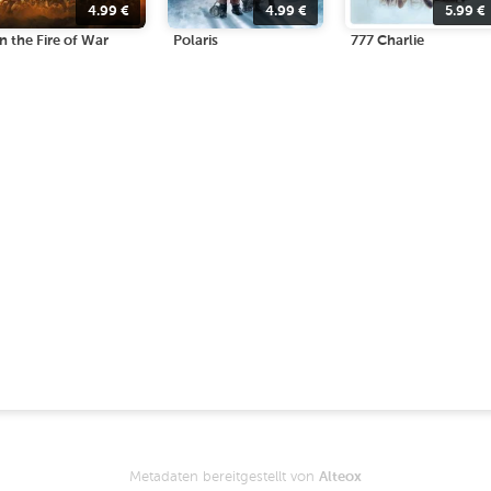
4.99
€
4.99
€
5.99
€
In the Fire of War
Polaris
777 Charlie
Metadaten bereitgestellt von
Alteox