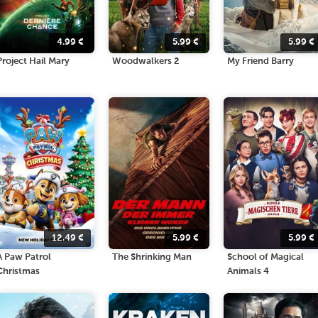
4.99
€
5.99
€
5.99
€
Project Hail Mary
Woodwalkers 2
My Friend Barry
12.49
€
5.99
€
5.99
€
A Paw Patrol
The Shrinking Man
School of Magical
Christmas
Animals 4