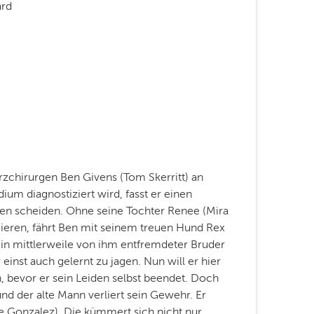
ard
rzchirurgen Ben Givens (Tom Skerritt) an
dium diagnostiziert wird, fasst er einen
en scheiden. Ohne seine Tochter Renee (Mira
ieren, fährt Ben mit seinem treuen Hund Rex
sein mittlerweile von ihm entfremdeter Bruder
einst auch gelernt zu jagen. Nun will er hier
en, bevor er sein Leiden selbst beendet. Doch
d der alte Mann verliert sein Gewehr. Er
ie Gonzalez). Die kümmert sich nicht nur