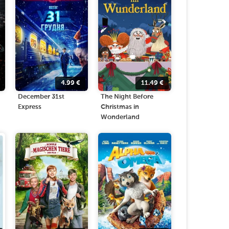
4.99
€
11.49
€
December 31st
The Night Before
Express
Christmas in
Wonderland