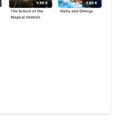
4.99
€
4.99
€
The School of the
Alpha and Omega
Magical Animals