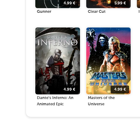
4.99
€
5.99
€
Gunner
Clear Cut
4.99
€
4.99
€
Dante's Inferno: An
Masters of the
Animated Epic
Universe