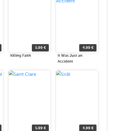
5.99
€
4.99
€
Killing Faith
It Was Just an
Accident
5.99
€
4.99
€