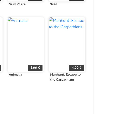
Saint Clare
Sirāt
3.99
€
4.99
€
Animalia
Manhunt: Escape to
the Carpathians