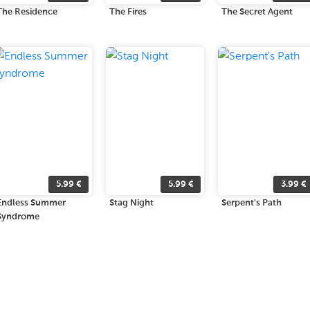
The Residence
The Fires
The Secret Agent
5.99
€
5.99
€
3.99
€
Endless Summer
Stag Night
Serpent's Path
Syndrome