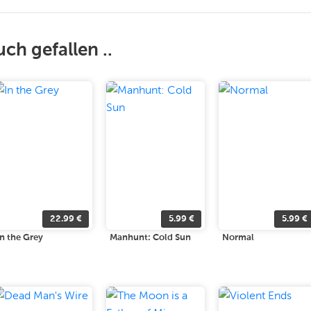
uch gefallen ..
22.99
€
5.99
€
5.99
€
In the Grey
Manhunt: Cold Sun
Normal