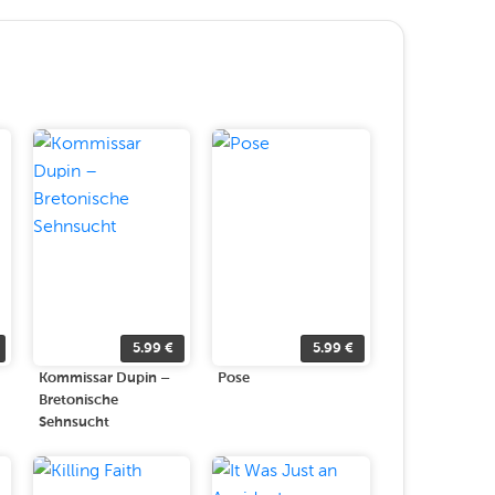
5.99
€
5.99
€
Kommissar Dupin –
Pose
Bretonische
Sehnsucht