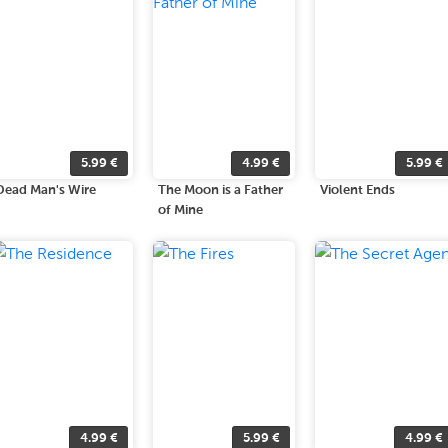
5.99
€
4.99
€
5.99
€
Dead Man's Wire
The Moon is a Father
Violent Ends
of Mine
4.99
€
5.99
€
4.99
€