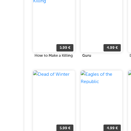
5.99
€
4.99
€
How to Make a Killing
Guru
5.99
€
4.99
€