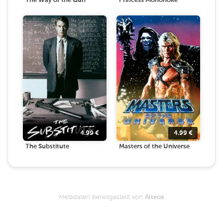
The Way of the Gun
Princess Mononoke
4.99
€
4.99
€
The Substitute
Masters of the Universe
Metadaten bereitgestellt von
Alteox