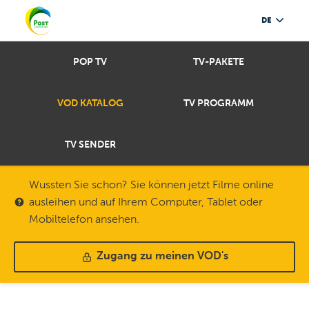
DE
POP TV
TV-PAKETE
VOD KATALOG
TV PROGRAMM
TV SENDER
Wussten Sie schon? Sie können jetzt Filme online
ausleihen und auf Ihrem Computer, Tablet oder
Mobiltelefon ansehen.
Zugang zu meinen VOD's