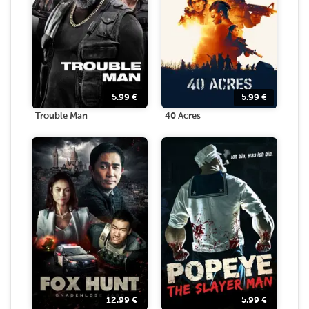
5.99
€
5.99
€
Trouble Man
40 Acres
12.99
€
5.99
€