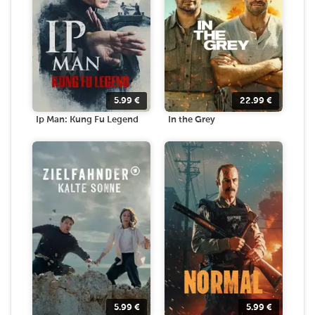
5.99
€
22.99
€
Ip Man: Kung Fu Legend
In the Grey
5.99
€
5.99
€