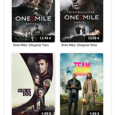
13.49
€
13.49
€
One Mile: Chapter Two
One Mile: Chapter One
4.99
€
4.99
€