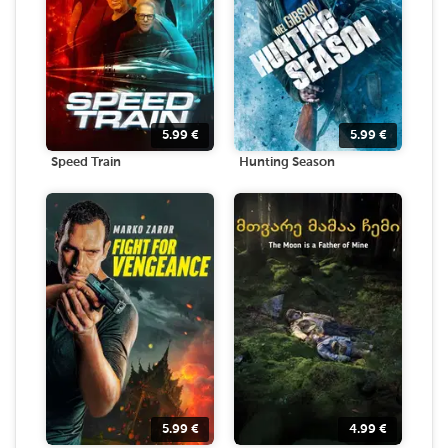
5.99
€
5.99
€
Speed Train
Hunting Season
5.99
€
4.99
€