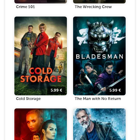
Crime 101
The Wrecking Crew
5.99
€
5.99
€
Cold Storage
The Man with No Return