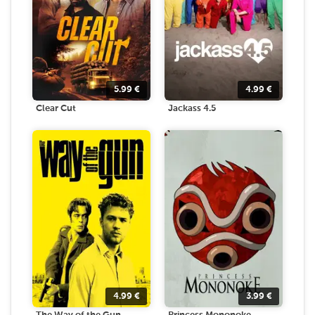
5.99
€
4.99
€
Clear Cut
Jackass 4.5
4.99
€
3.99
€