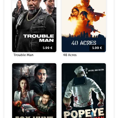
5.99
€
5.99
€
Trouble Man
40 Acres