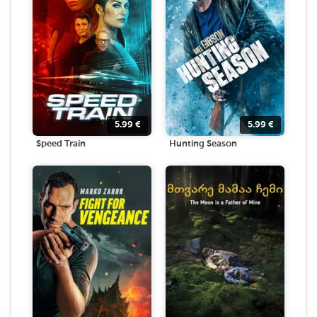
5.99
€
5.99
€
Speed Train
Hunting Season