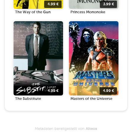
4.99
€
3.99
€
The Way of the Gun
Princess Mononoke
4.99
€
4.99
€
The Substitute
Masters of the Universe
Metadaten bereitgestellt von
Alteox