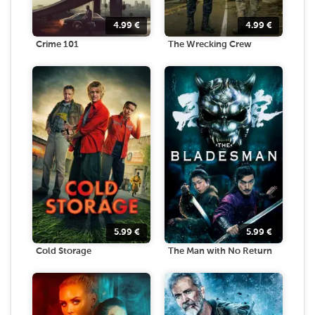
4.99
€
4.99
€
Crime 101
The Wrecking Crew
5.99
€
5.99
€
Cold Storage
The Man with No Return