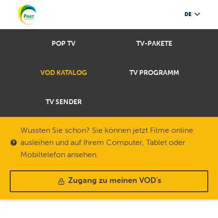
DE
POP TV
TV-PAKETE
VOD KATALOG
TV PROGRAMM
TV SENDER
Wussten Sie schon? Sie können jetzt Filme online
ausleihen und auf Ihrem Computer, Tablet oder
Mobiltelefon ansehen.
Zugang zu meinen VOD's