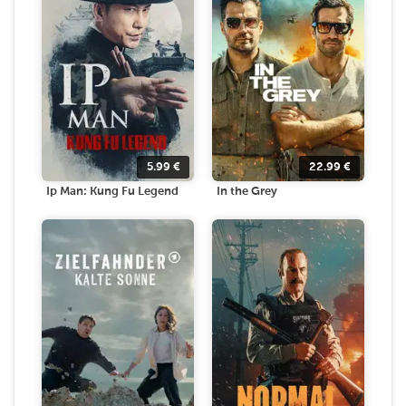
5.99
€
22.99
€
Ip Man: Kung Fu Legend
In the Grey