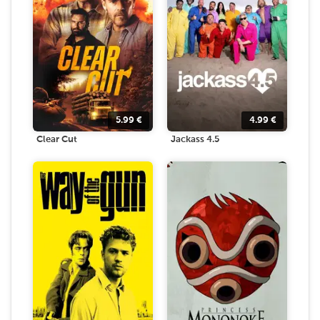
5.99
€
4.99
€
Clear Cut
Jackass 4.5