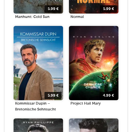
5.99
€
5.99
€
Manhunt: Cold Sun
Normal
5.99
€
4.99
€
Kommissar Dupin –
Project Hail Mary
Bretonische Sehnsucht