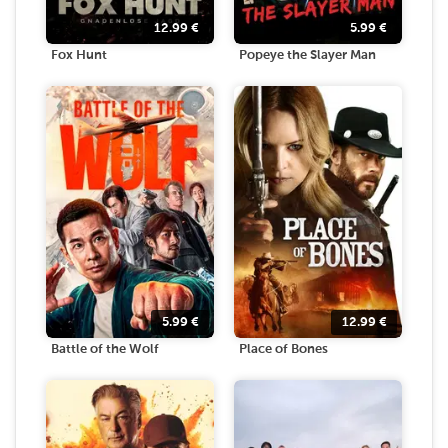
12.99
€
5.99
€
Fox Hunt
Popeye the Slayer Man
5.99
€
12.99
€
Battle of the Wolf
Place of Bones