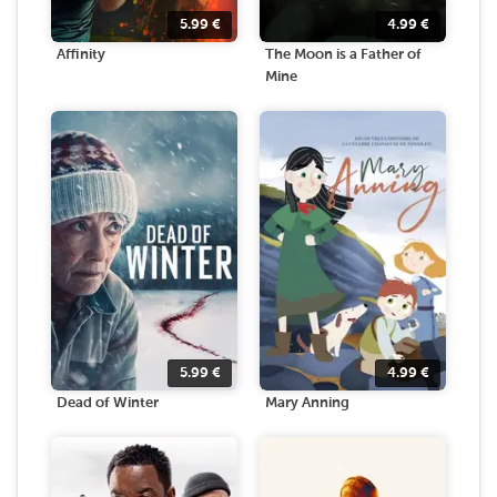
5.99
€
4.99
€
Affinity
The Moon is a Father of
Mine
5.99
€
4.99
€
Dead of Winter
Mary Anning