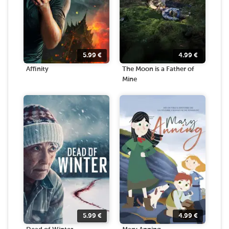
5.99
€
4.99
€
Affinity
The Moon is a Father of
Mine
5.99
€
4.99
€