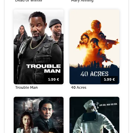
Dead of Winter
Mary Anning
5.99
€
5.99
€
Trouble Man
40 Acres