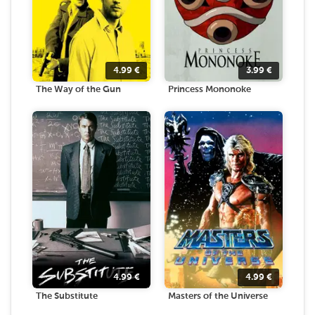
4.99
€
3.99
€
The Way of the Gun
Princess Mononoke
4.99
€
4.99
€
The Substitute
Masters of the Universe