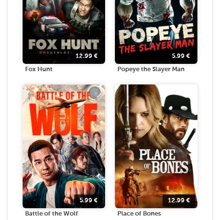
12.99
€
5.99
€
Fox Hunt
Popeye the Slayer Man
5.99
€
12.99
€
Battle of the Wolf
Place of Bones