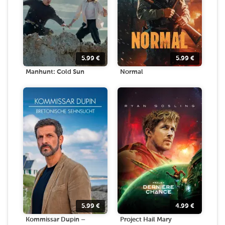
5.99
€
5.99
€
Manhunt: Cold Sun
Normal
5.99
€
4.99
€
Kommissar Dupin –
Project Hail Mary