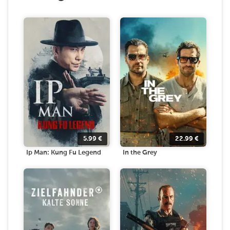
5.99
€
22.99
€
Ip Man: Kung Fu Legend
In the Grey