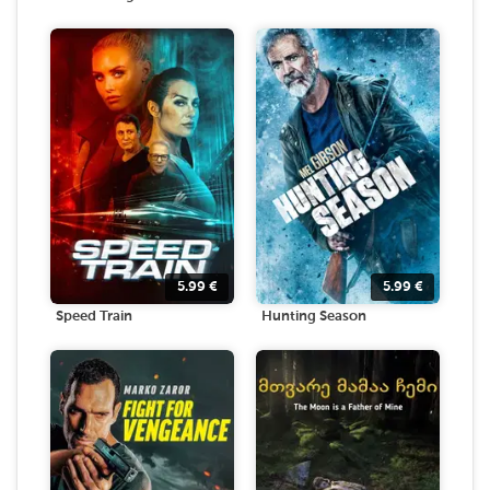
5.99
€
5.99
€
Speed Train
Hunting Season