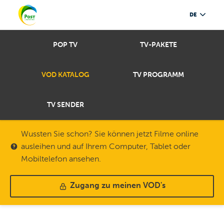
DE
POP TV
TV-PAKETE
VOD KATALOG
TV PROGRAMM
TV SENDER
Wussten Sie schon? Sie können jetzt Filme online
ausleihen und auf Ihrem Computer, Tablet oder
Mobiltelefon ansehen.
Zugang zu meinen VOD's