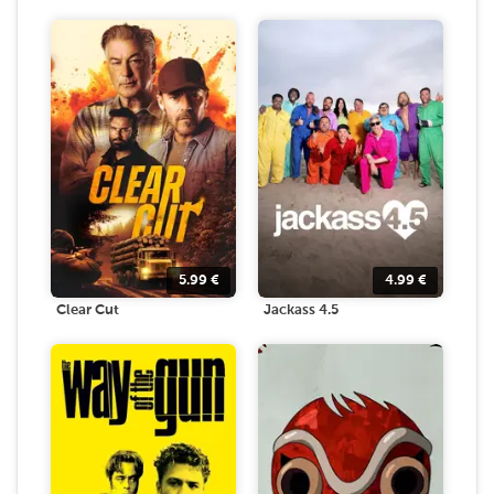
5.99
€
4.99
€
Clear Cut
Jackass 4.5