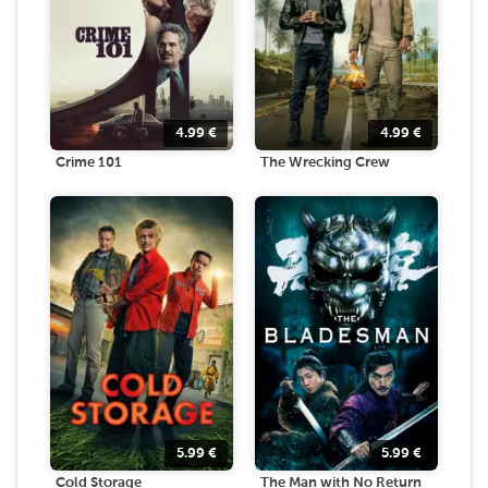
4.99
€
4.99
€
Crime 101
The Wrecking Crew
5.99
€
5.99
€
Cold Storage
The Man with No Return