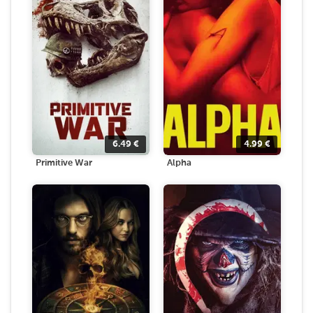
6.49
€
4.99
€
Primitive War
Alpha