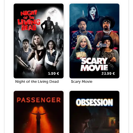
5.99
€
23.99
€
Night of the Living Dead
Scary Movie