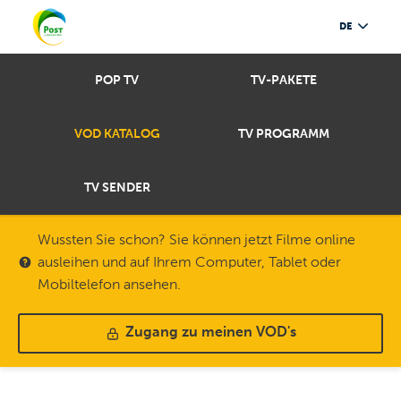
DE
POP TV
TV-PAKETE
VOD KATALOG
TV PROGRAMM
TV SENDER
Wussten Sie schon? Sie können jetzt Filme online
ausleihen und auf Ihrem Computer, Tablet oder
Mobiltelefon ansehen.
Zugang zu meinen VOD's