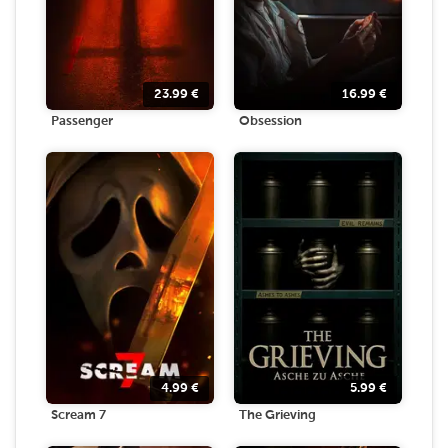
23.99
€
16.99
€
Passenger
Obsession
4.99
€
5.99
€
Scream 7
The Grieving