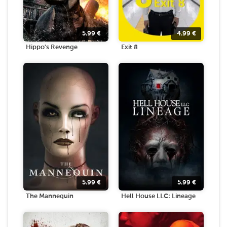
5.99
€
4.99
€
Hippo's Revenge
Exit 8
5.99
€
5.99
€
The Mannequin
Hell House LLC: Lineage