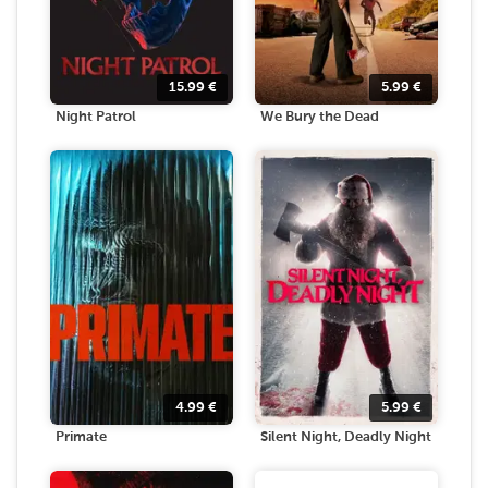
15.99
€
5.99
€
Night Patrol
We Bury the Dead
4.99
€
5.99
€
Primate
Silent Night, Deadly Night