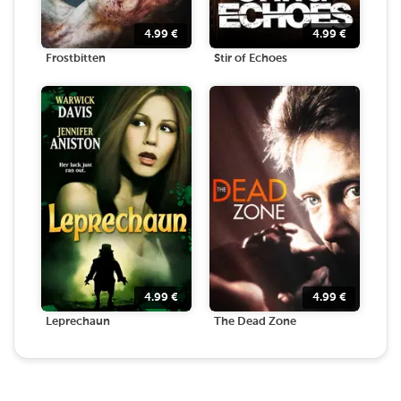
4.99
€
4.99
€
Frostbitten
Stir of Echoes
4.99
€
4.99
€
Leprechaun
The Dead Zone