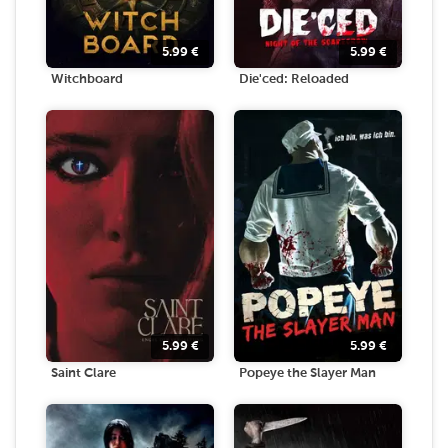
5.99
€
5.99
€
Witchboard
Die'ced: Reloaded
5.99
€
5.99
€
Saint Clare
Popeye the Slayer Man