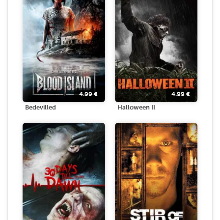
4.99
€
4.99
€
Bedevilled
Halloween II