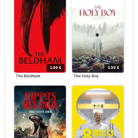
5.99
€
5.99
€
The Beldham
The Holy Boy