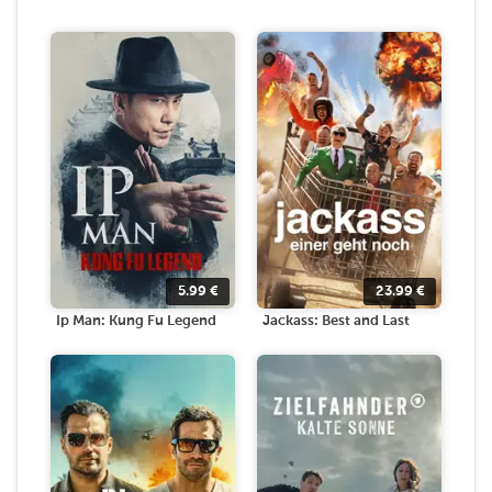
5.99
€
23.99
€
Ip Man: Kung Fu Legend
Jackass: Best and Last