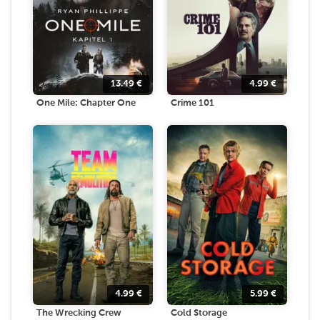
13.49
€
4.99
€
One Mile: Chapter One
Crime 101
4.99
€
5.99
€
The Wrecking Crew
Cold Storage