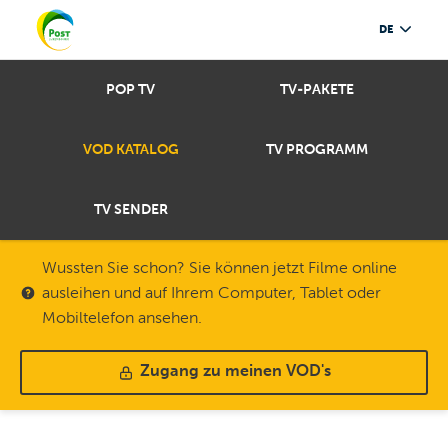
DE
POP TV
TV-PAKETE
VOD KATALOG
TV PROGRAMM
TV SENDER
Wussten Sie schon? Sie können jetzt Filme online
ausleihen und auf Ihrem Computer, Tablet oder
Mobiltelefon ansehen.
Zugang zu meinen VOD's