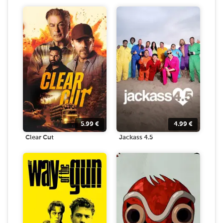
5.99
€
4.99
€
Clear Cut
Jackass 4.5