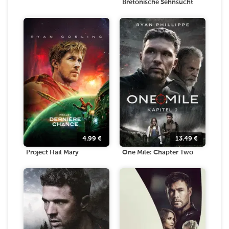
Bretonische Sehnsucht
4.99
€
13.49
€
Project Hail Mary
One Mile: Chapter Two