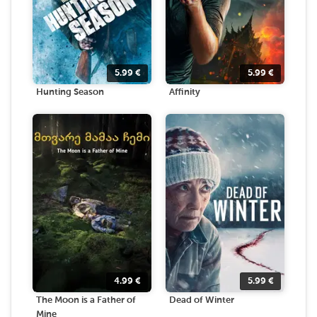
5.99
€
5.99
€
Hunting Season
Affinity
4.99
€
5.99
€
The Moon is a Father of
Dead of Winter
Mine