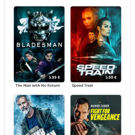
5.99
€
5.99
€
The Man with No Return
Speed Train