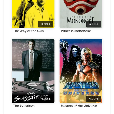
4.99
€
3.99
€
The Way of the Gun
Princess Mononoke
4.99
€
4.99
€
The Substitute
Masters of the Universe