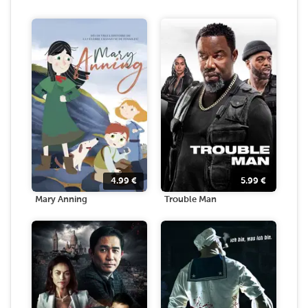
4.99
€
5.99
€
Mary Anning
Trouble Man