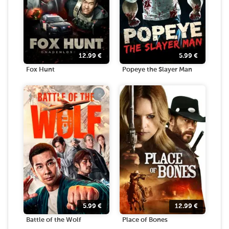
12.99
€
5.99
€
Fox Hunt
Popeye the Slayer Man
5.99
€
12.99
€
Battle of the Wolf
Place of Bones