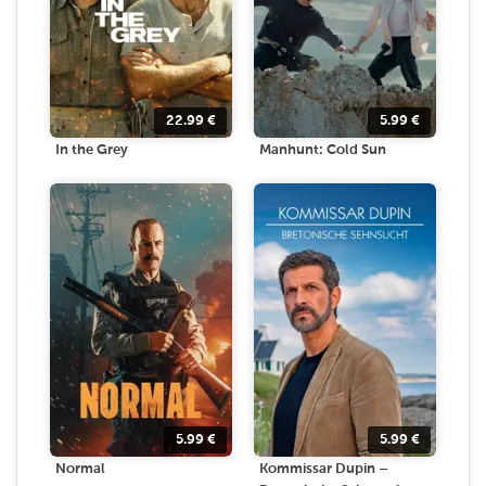
22.99
€
5.99
€
In the Grey
Manhunt: Cold Sun
5.99
€
5.99
€
Normal
Kommissar Dupin –