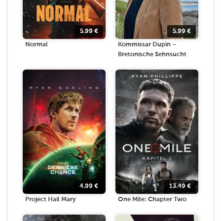
5.99
€
5.99
€
Normal
Kommissar Dupin –
Bretonische Sehnsucht
4.99
€
13.49
€
Project Hail Mary
One Mile: Chapter Two