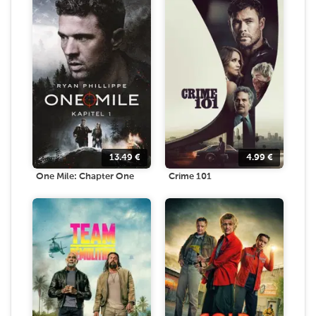
13.49
€
4.99
€
One Mile: Chapter One
Crime 101