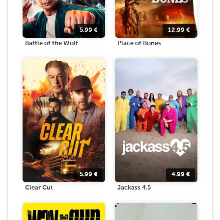
5.99
€
12.99
€
Battle of the Wolf
Place of Bones
5.99
€
4.99
€
Clear Cut
Jackass 4.5