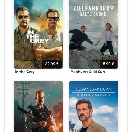
22.99
€
5.99
€
In the Grey
Manhunt: Cold Sun