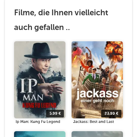
Filme, die Ihnen vielleicht
auch gefallen ..
5.99
€
23.99
€
Ip Man: Kung Fu Legend
Jackass: Best and Last