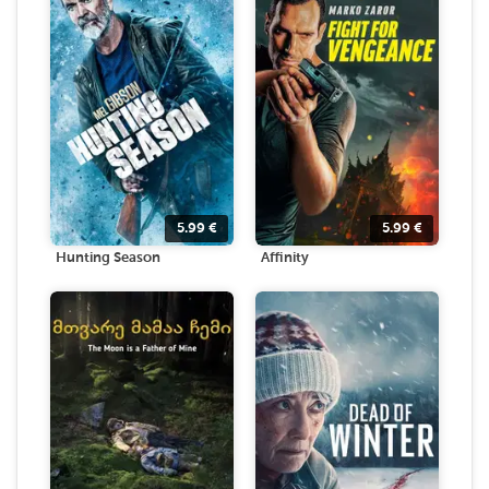
5.99
€
5.99
€
Hunting Season
Affinity