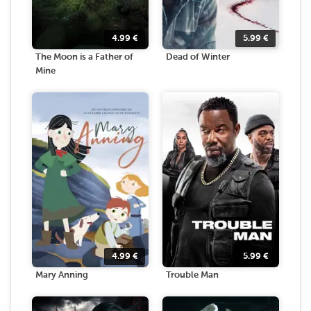
4.99
€
5.99
€
The Moon is a Father of
Dead of Winter
Mine
4.99
€
5.99
€
Mary Anning
Trouble Man