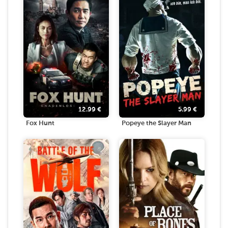
12.99
€
5.99
€
Fox Hunt
Popeye the Slayer Man