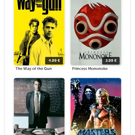
4.99
€
3.99
€
The Way of the Gun
Princess Mononoke