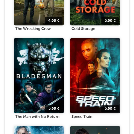
4.99
€
5.99
€
The Wrecking Crew
Cold Storage
5.99
€
5.99
€
The Man with No Return
Speed Train