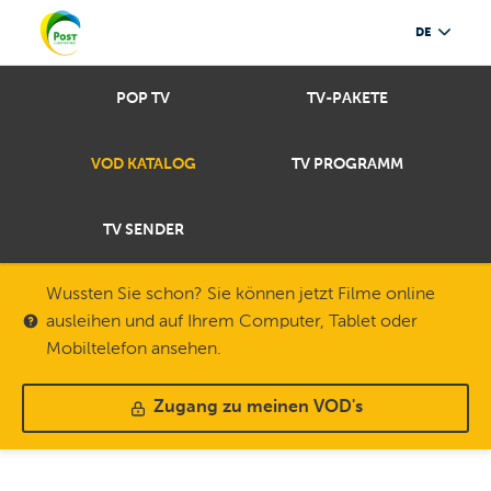
DE
POP TV
TV-PAKETE
VOD KATALOG
TV PROGRAMM
TV SENDER
Wussten Sie schon? Sie können jetzt Filme online
ausleihen und auf Ihrem Computer, Tablet oder
Mobiltelefon ansehen.
Zugang zu meinen VOD's