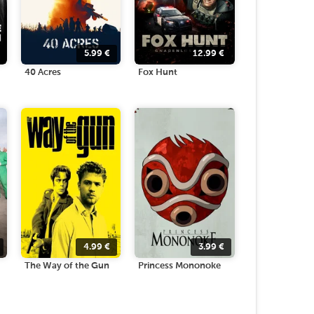
5.99
€
12.99
€
40 Acres
Fox Hunt
4.99
€
3.99
€
The Way of the Gun
Princess Mononoke