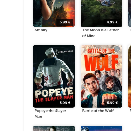
5.99
€
4.99
€
Affinity
The Moon is a Father
of Mine
5.99
€
5.99
€
Popeye the Slayer
Battle of the Wolf
Man