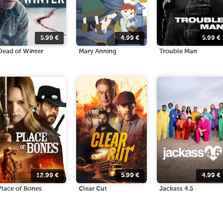
5.99
€
4.99
€
5.99
€
Dead of Winter
Mary Anning
Trouble Man
12.99
€
5.99
€
4.99
€
Place of Bones
Clear Cut
Jackass 4.5