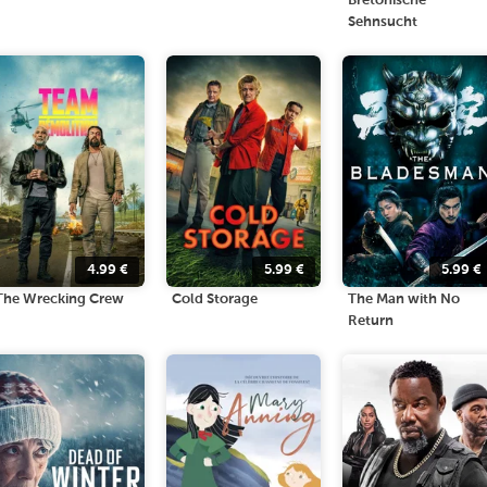
Bretonische
Sehnsucht
4.99
€
5.99
€
5.99
€
The Wrecking Crew
Cold Storage
The Man with No
Return