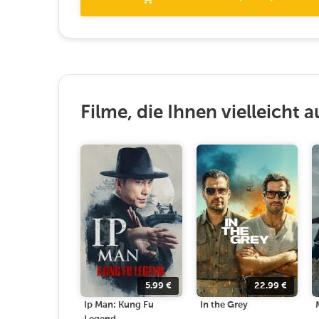
Filme, die Ihnen vielleicht a
5.99
€
22.99
€
Ip Man: Kung Fu
In the Grey