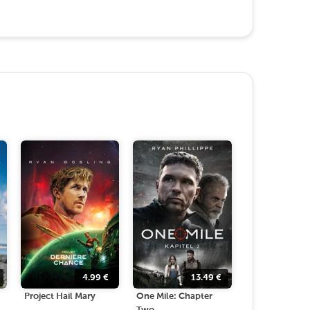
4.99
€
13.49
€
Project Hail Mary
One Mile: Chapter