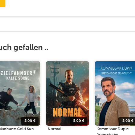
uch gefallen ..
5.99
€
5.99
€
5.99
€
Manhunt: Cold Sun
Normal
Kommissar Dupin –