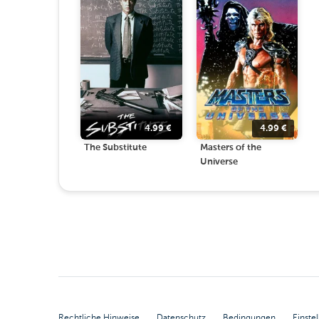
4.99
€
4.99
€
The Substitute
Masters of the
Universe
Rechtliche Hinweise
Datenschutz
Bedingungen
Einste