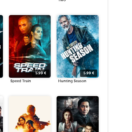
Two
5.99
€
5.99
€
Speed Train
Hunting Season