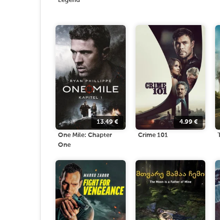
Legend
13.49
€
4.99
€
One Mile: Chapter
Crime 101
One