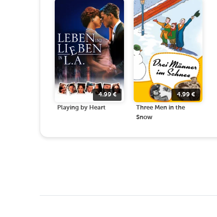
4.99
€
4.99
€
Playing by Heart
Three Men in the
Snow