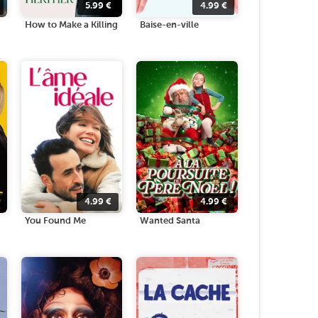
5.99
€
4.99
€
How to Make a Killing
Baise-en-ville
4.99
€
4.99
€
You Found Me
Wanted Santa