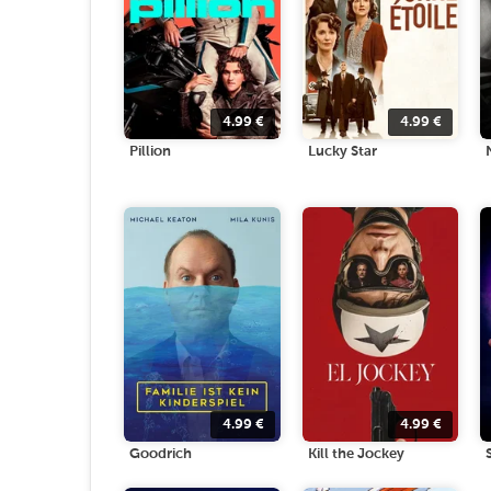
4.99
€
4.99
€
Pillion
Lucky Star
4.99
€
4.99
€
Goodrich
Kill the Jockey