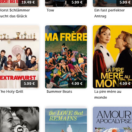
19.49
€
5.99
€
5.99
€
Horst Schlämmer
Tow
Ein fast perfekter
sucht das Glück
Antrag
5.99
€
4.99
€
4.99
€
The Holy Grill
Summer Beats
La pire mère au
monde