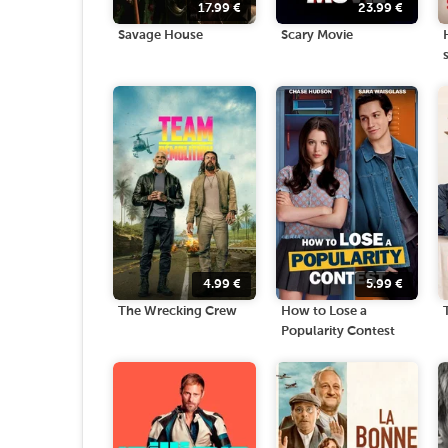
17.99
€
23.99
€
Savage House
Scary Movie
4.99
€
5.99
€
The Wrecking Crew
How to Lose a
Popularity Contest