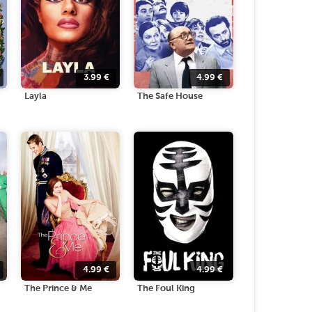
3.99
€
4.99
€
Layla
The Safe House
4.99
€
4.99
€
The Prince & Me
The Foul King