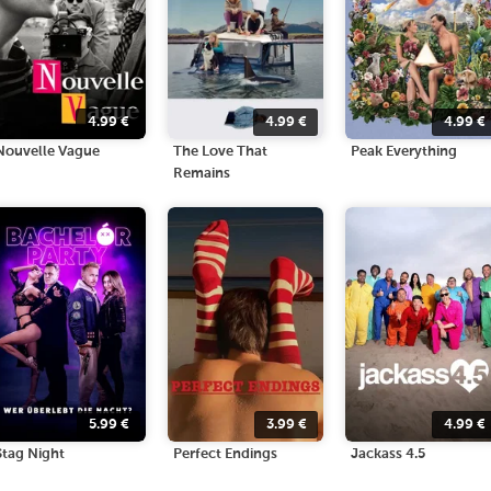
4.99
€
4.99
€
4.99
€
Nouvelle Vague
The Love That
Peak Everything
Remains
5.99
€
3.99
€
4.99
€
Stag Night
Perfect Endings
Jackass 4.5