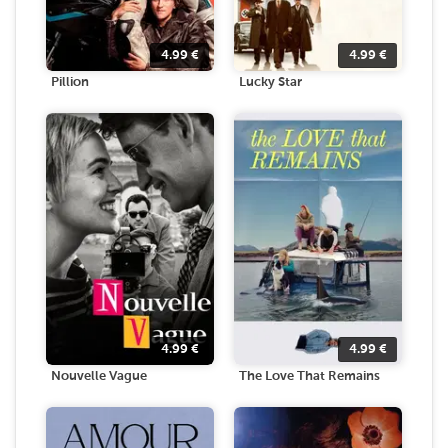
4.99
€
4.99
€
Pillion
Lucky Star
4.99
€
4.99
€
Nouvelle Vague
The Love That Remains