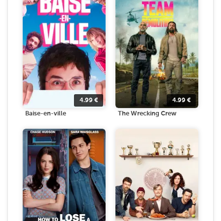
4.99
€
4.99
€
Baise-en-ville
The Wrecking Crew