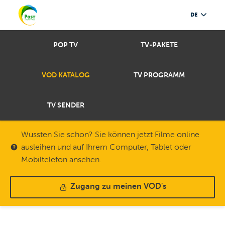
DE
POP TV
TV-PAKETE
VOD KATALOG
TV PROGRAMM
TV SENDER
Wussten Sie schon? Sie können jetzt Filme online
ausleihen und auf Ihrem Computer, Tablet oder
Mobiltelefon ansehen.
Zugang zu meinen VOD's