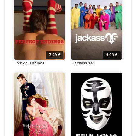
3.99
€
4.99
€
Perfect Endings
Jackass 4.5