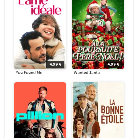
4.99
€
4.99
€
You Found Me
Wanted Santa