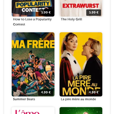
5.99
€
5.99
€
How to Lose a Popularity
The Holy Grill
Contest
4.99
€
4.99
€
Summer Beats
La pire mère au monde