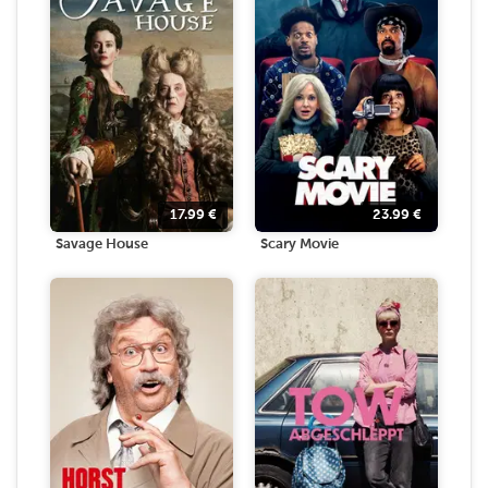
17.99
€
23.99
€
Savage House
Scary Movie