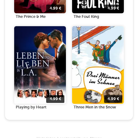
4.99
€
4.99
€
The Prince & Me
The Foul King
4.99
€
4.99
€
Playing by Heart
Three Men in the Snow