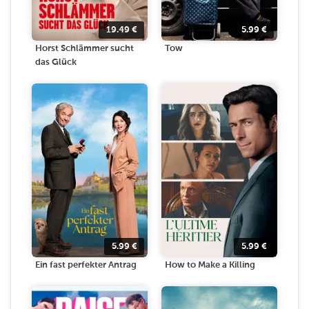
19.49
€
5.99
€
Horst Schlämmer sucht
Tow
das Glück
5.99
€
5.99
€
Ein fast perfekter Antrag
How to Make a Killing