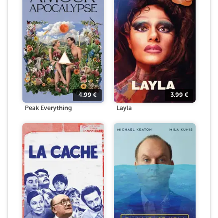
4.99
€
3.99
€
Peak Everything
Layla