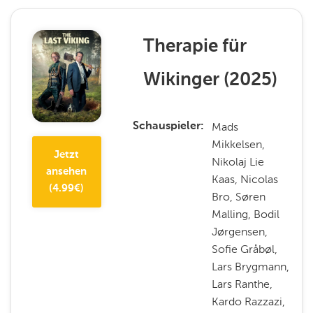
Therapie für
Wikinger
(
2025
)
Mads
Schauspieler
Mikkelsen,
Jetzt
Nikolaj Lie
ansehen
Kaas, Nicolas
(
4.99
€)
Bro, Søren
Malling, Bodil
Jørgensen,
Sofie Gråbøl,
Lars Brygmann,
Lars Ranthe,
Kardo Razzazi,