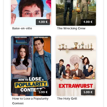
4.99
€
4.99
€
Baise-en-ville
The Wrecking Crew
5.99
€
5.99
€
How to Lose a Popularity
The Holy Grill
Contest