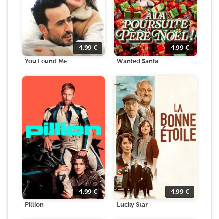
4.99
€
4.99
€
You Found Me
Wanted Santa
4.99
€
4.99
€
Pillion
Lucky Star