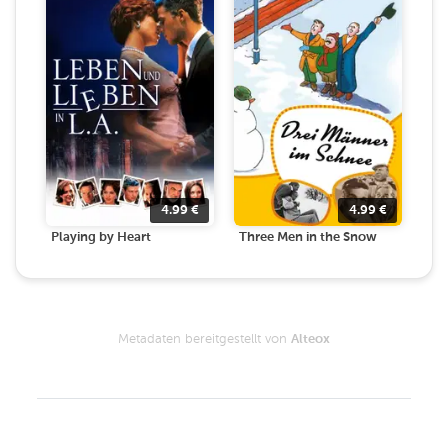
4.99
€
4.99
€
Playing by Heart
Three Men in the Snow
Metadaten bereitgestellt von
Alteox