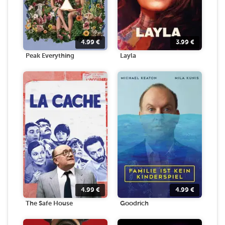
4.99
€
3.99
€
Peak Everything
Layla
4.99
€
4.99
€
The Safe House
Goodrich