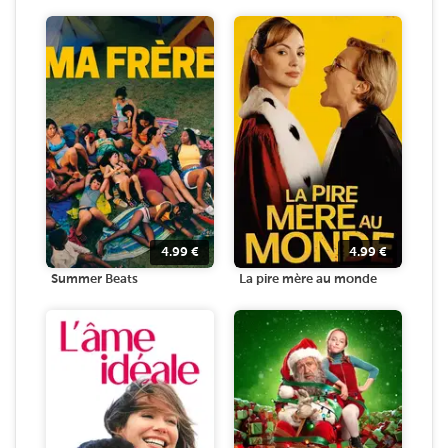
4.99
€
4.99
€
Summer Beats
La pire mère au monde