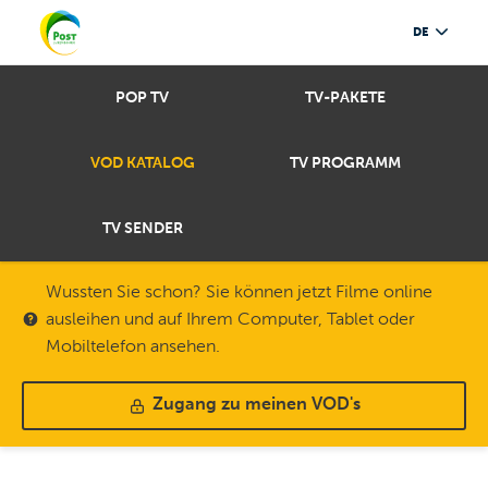
DE
POP TV
TV-PAKETE
VOD KATALOG
TV PROGRAMM
TV SENDER
Wussten Sie schon? Sie können jetzt Filme online
ausleihen und auf Ihrem Computer, Tablet oder
Mobiltelefon ansehen.
Zugang zu meinen VOD's