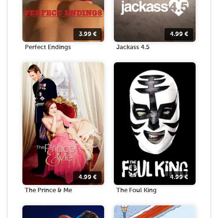
3.99
€
4.99
€
Perfect Endings
Jackass 4.5
4.99
€
4.99
€
The Prince & Me
The Foul King