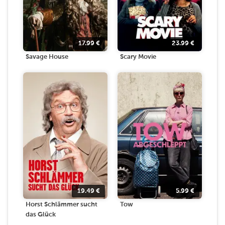
17.99
€
23.99
€
Savage House
Scary Movie
19.49
€
5.99
€
Horst Schlämmer sucht
Tow
das Glück