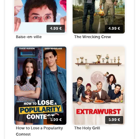
4.99
€
4.99
€
Baise-en-ville
The Wrecking Crew
5.99
€
5.99
€
How to Lose a Popularity
The Holy Grill
Contest