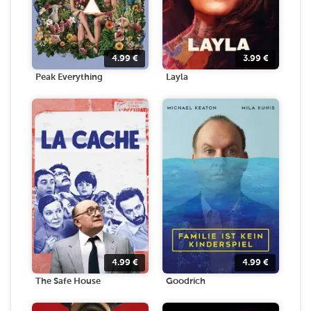
4.99
€
3.99
€
Peak Everything
Layla
4.99
€
4.99
€
The Safe House
Goodrich