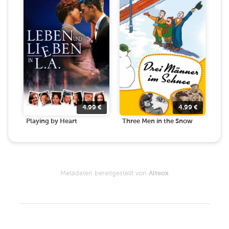
4.99
€
4.99
€
Playing by Heart
Three Men in the Snow
Metadaten bereitgestellt von
Alteox