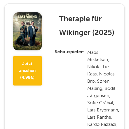
Therapie für
Wikinger
(
2025
)
Mads
Schauspieler
Mikkelsen,
Jetzt
Nikolaj Lie
ansehen
Kaas, Nicolas
(
4.99
€)
Bro, Søren
Malling, Bodil
Jørgensen,
Sofie Gråbøl,
Lars Brygmann,
Lars Ranthe,
Kardo Razzazi,