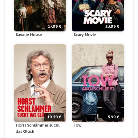
17.99
€
23.99
€
Savage House
Scary Movie
19.49
€
5.99
€
Horst Schlämmer sucht
Tow
das Glück