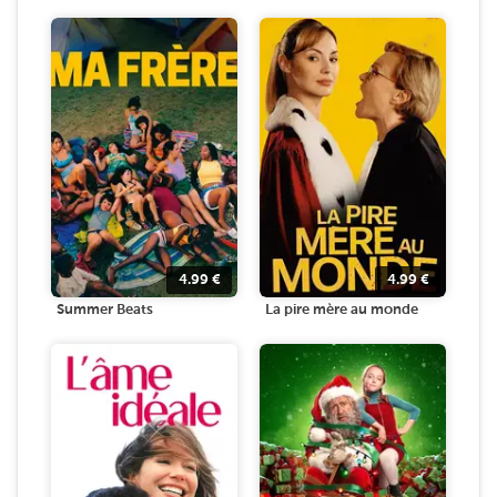
4.99
€
4.99
€
Summer Beats
La pire mère au monde