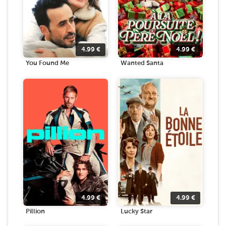
4.99
€
4.99
€
You Found Me
Wanted Santa
4.99
€
4.99
€
Pillion
Lucky Star