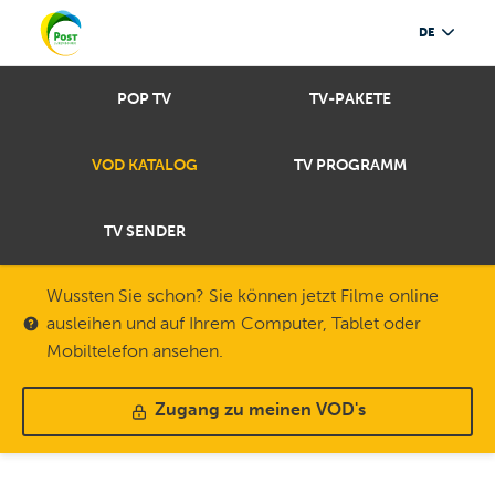
DE
POP TV
TV-PAKETE
VOD KATALOG
TV PROGRAMM
TV SENDER
Wussten Sie schon? Sie können jetzt Filme online
ausleihen und auf Ihrem Computer, Tablet oder
Mobiltelefon ansehen.
Zugang zu meinen VOD's