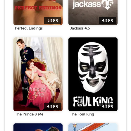
3.99
€
4.99
€
Perfect Endings
Jackass 4.5
4.99
€
4.99
€
The Prince & Me
The Foul King