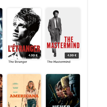
4.99
€
4.99
€
The Stranger
The Mastermind