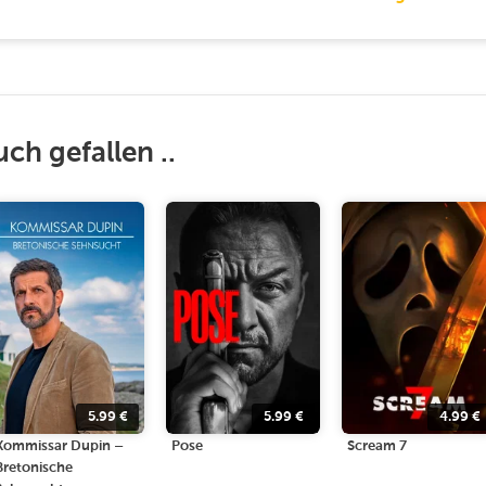
uch gefallen ..
5.99
€
5.99
€
4.99
€
Kommissar Dupin –
Pose
Scream 7
Bretonische