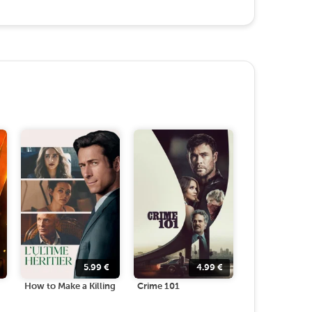
5.99
€
4.99
€
How to Make a Killing
Crime 101