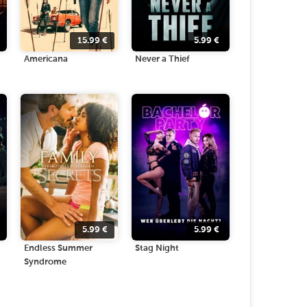
15.99
€
5.99
€
Americana
Never a Thief
5.99
€
5.99
€
Endless Summer
Stag Night
Syndrome