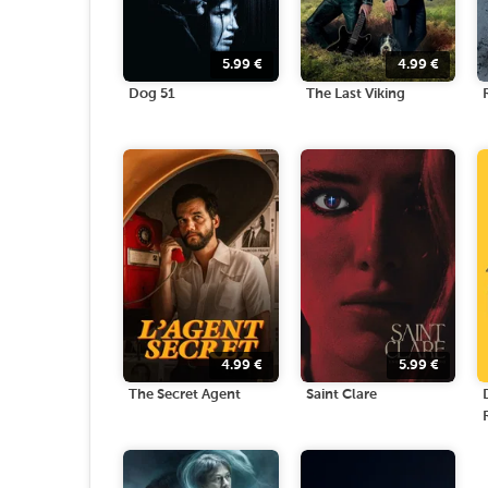
5.99
€
4.99
€
Dog 51
The Last Viking
4.99
€
5.99
€
The Secret Agent
Saint Clare