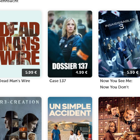
Sehnsucht
5.99
€
4.99
€
5.99
€
Dead Man's Wire
Case 137
Now You See Me:
Now You Don't