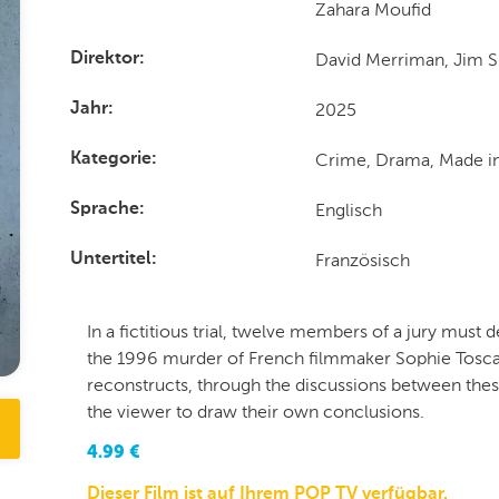
Zahara Moufid
David Merriman, Jim S
Direktor
2025
Jahr
Crime, Drama, Made i
Kategorie
Englisch
Sprache
Französisch
Untertitel
In a fictitious trial, twelve members of a jury must d
the 1996 murder of French filmmaker Sophie Toscan 
reconstructs, through the discussions between these
the viewer to draw their own conclusions.
4.99
€
Dieser Film ist auf Ihrem POP TV verfügbar.