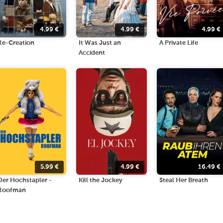
4.99
€
4.99
€
4.99
€
Re-Creation
It Was Just an
A Private Life
Accident
5.99
€
4.99
€
16.49
€
Der Hochstapler -
Kill the Jockey
Steal Her Breath
Roofman