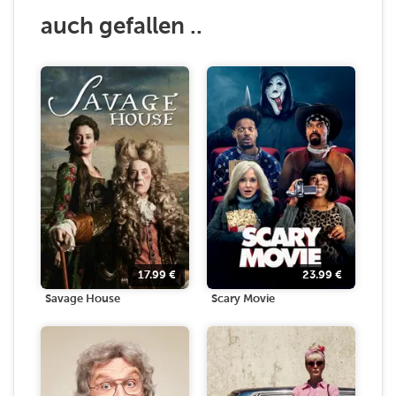
auch gefallen ..
17.99
€
23.99
€
Savage House
Scary Movie