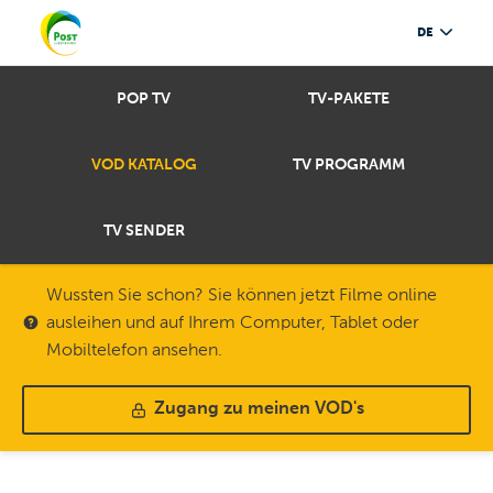
DE
POP TV
TV-PAKETE
VOD KATALOG
TV PROGRAMM
TV SENDER
Wussten Sie schon? Sie können jetzt Filme online
ausleihen und auf Ihrem Computer, Tablet oder
Mobiltelefon ansehen.
Zugang zu meinen VOD's