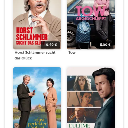
19.49
€
5.99
€
Horst Schlämmer sucht
Tow
das Glück