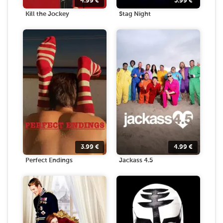
4.99
€
5.99
€
Kill the Jockey
Stag Night
3.99
€
4.99
€
Perfect Endings
Jackass 4.5