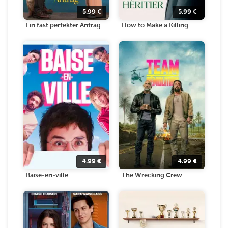
5.99
€
5.99
€
Ein fast perfekter Antrag
How to Make a Killing
4.99
€
4.99
€
Baise-en-ville
The Wrecking Crew