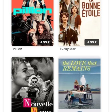
4.99
€
4.99
€
Pillion
Lucky Star