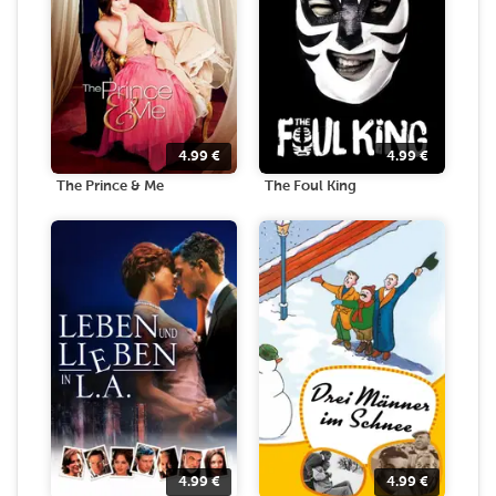
4.99
€
4.99
€
The Prince & Me
The Foul King
4.99
€
4.99
€