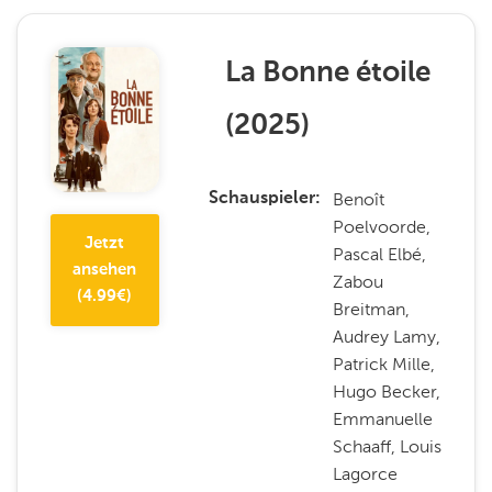
La Bonne étoile
(
2025
)
Benoît
Schauspieler
Poelvoorde,
Jetzt
Pascal Elbé,
ansehen
Zabou
(
4.99
€)
Breitman,
Audrey Lamy,
Patrick Mille,
Hugo Becker,
Emmanuelle
Schaaff, Louis
Lagorce