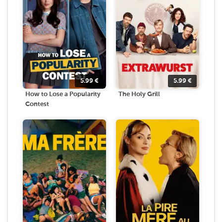
5.99
€
5.99
€
How to Lose a Popularity
The Holy Grill
Contest