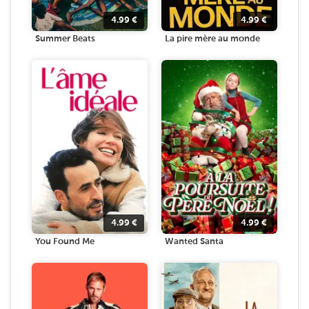
4.99
€
4.99
€
Summer Beats
La pire mère au monde
4.99
€
4.99
€
You Found Me
Wanted Santa