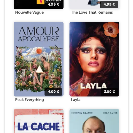
4.99
€
4.99
€
Nouvelle Vague
The Love That Remains
4.99
€
3.99
€
Peak Everything
Layla