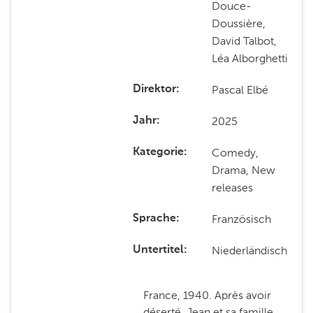
Douce-
Doussière,
David Talbot,
Léa Alborghetti
Pascal Elbé
Direktor
2025
Jahr
Comedy,
Kategorie
Drama, New
releases
Französisch
Sprache
Niederländisch
Untertitel
France, 1940. Après avoir
déserté, Jean et sa famille