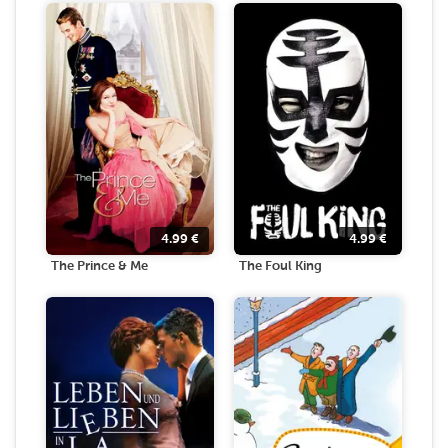
4.99
€
4.99
€
The Prince & Me
The Foul King