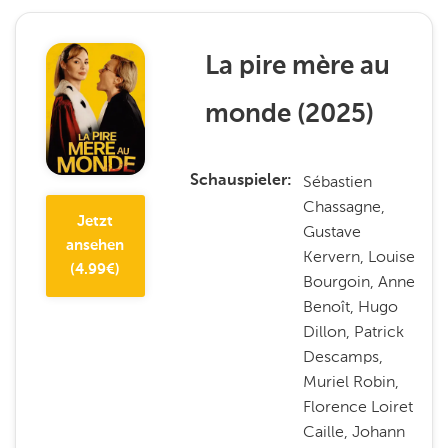
La pire mère au
monde
(
2025
)
Sébastien
Schauspieler
Chassagne,
Jetzt
Gustave
ansehen
Kervern, Louise
(
4.99
€)
Bourgoin, Anne
Benoît, Hugo
Dillon, Patrick
Descamps,
Muriel Robin,
Florence Loiret
Caille, Johann