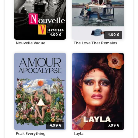
4.99
€
4.99
€
Nouvelle Vague
The Love That Remains
4.99
€
3.99
€
Peak Everything
Layla