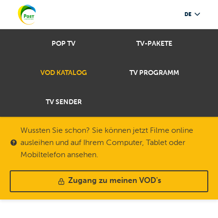
DE
POP TV
TV-PAKETE
VOD KATALOG
TV PROGRAMM
TV SENDER
Wussten Sie schon? Sie können jetzt Filme online
ausleihen und auf Ihrem Computer, Tablet oder
Mobiltelefon ansehen.
Zugang zu meinen VOD's