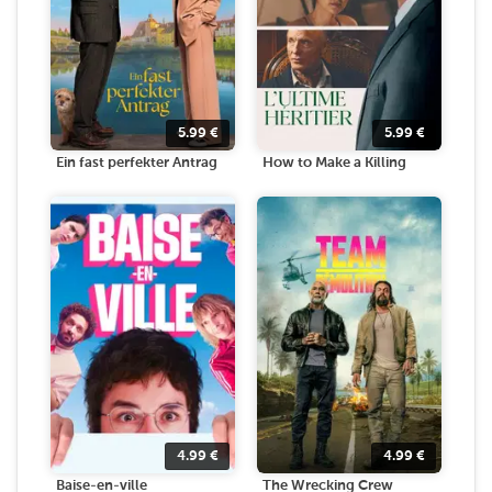
5.99
€
5.99
€
Ein fast perfekter Antrag
How to Make a Killing
4.99
€
4.99
€
Baise-en-ville
The Wrecking Crew