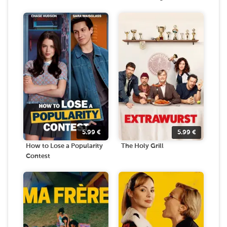
5.99
€
5.99
€
How to Lose a Popularity
The Holy Grill
Contest