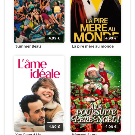
4.99
€
4.99
€
Summer Beats
La pire mère au monde
4.99
€
4.99
€