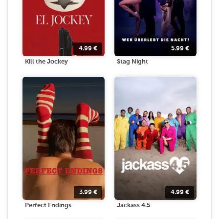
4.99
€
5.99
€
Kill the Jockey
Stag Night
3.99
€
4.99
€
Perfect Endings
Jackass 4.5