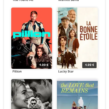
You Found Me
Wanted Santa
4.99
€
4.99
€
Pillion
Lucky Star