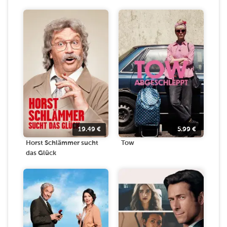
19.49
€
5.99
€
Horst Schlämmer sucht
Tow
das Glück