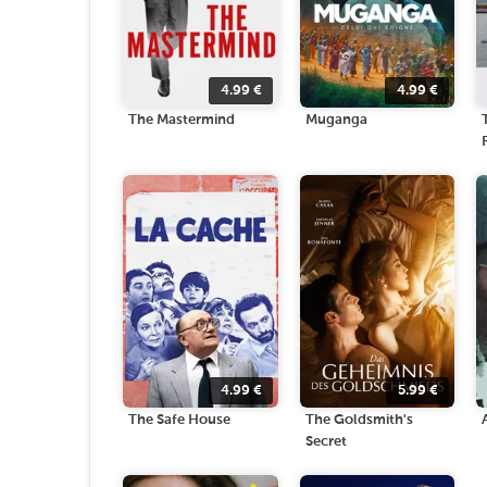
4.99
€
4.99
€
The Mastermind
Muganga
4.99
€
5.99
€
The Safe House
The Goldsmith's
Secret