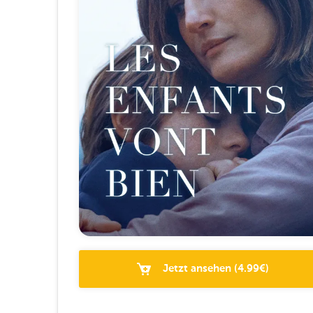
Jetzt ansehen
(
4.99
€)