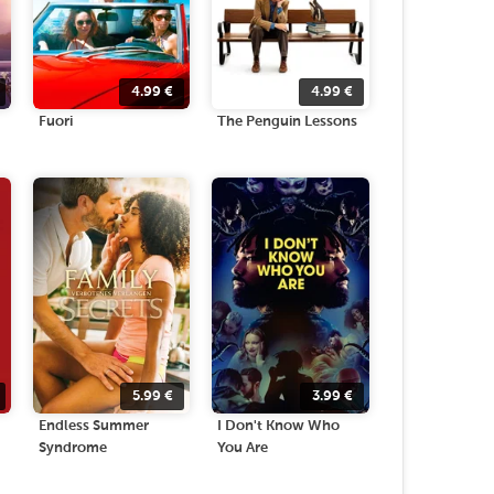
4.99
€
4.99
€
Fuori
The Penguin Lessons
5.99
€
3.99
€
Endless Summer
I Don't Know Who
Syndrome
You Are