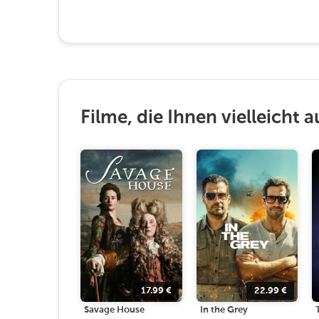
Filme, die Ihnen vielleicht a
17.99
€
22.99
€
Savage House
In the Grey