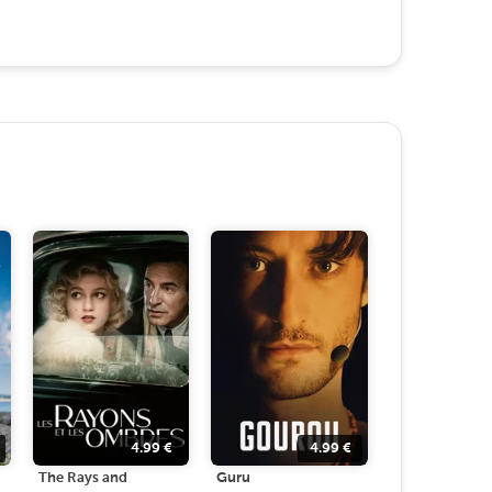
4.99
€
4.99
€
The Rays and
Guru