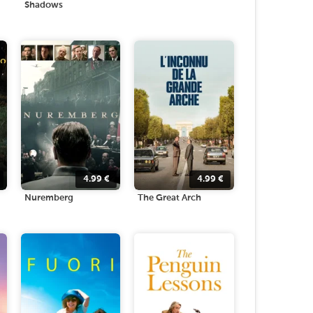
Shadows
4.99
€
4.99
€
Nuremberg
The Great Arch