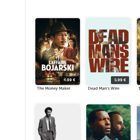
4.99
€
5.99
€
The Money Maker
Dead Man's Wire