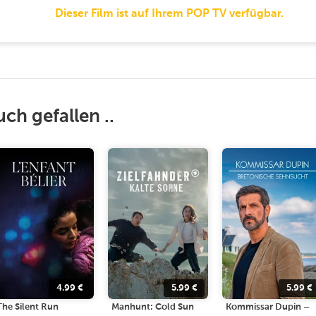
Dieser Film ist auf Ihrem POP TV verfügbar.
uch gefallen ..
4.99
€
5.99
€
5.99
€
The Silent Run
Manhunt: Cold Sun
Kommissar Dupin –