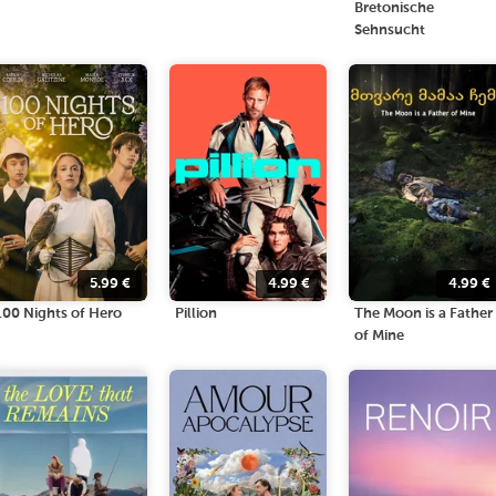
Bretonische
Sehnsucht
5.99
€
4.99
€
4.99
€
100 Nights of Hero
Pillion
The Moon is a Father
of Mine