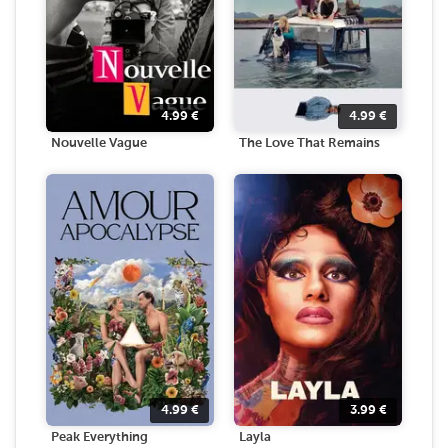
4.99
€
4.99
€
Nouvelle Vague
The Love That Remains
4.99
€
3.99
€
Peak Everything
Layla