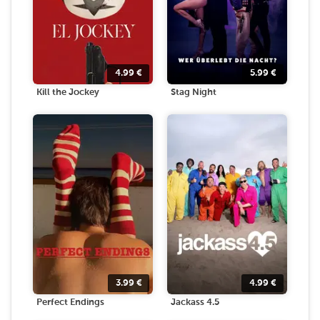
4.99
€
5.99
€
Kill the Jockey
Stag Night
3.99
€
4.99
€
Perfect Endings
Jackass 4.5