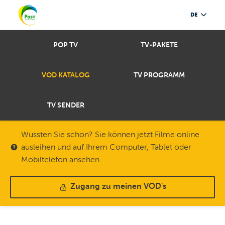
DE
POP TV
TV-PAKETE
VOD KATALOG
TV PROGRAMM
TV SENDER
Wussten Sie schon? Sie können jetzt Filme online
ausleihen und auf Ihrem Computer, Tablet oder
Mobiltelefon ansehen.
Zugang zu meinen VOD's