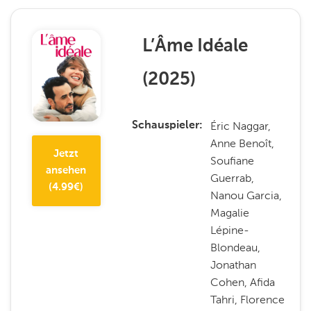
L’Âme Idéale
(
2025
)
Éric Naggar,
Schauspieler
Anne Benoît,
Jetzt
Soufiane
ansehen
Guerrab,
(
4.99
€)
Nanou Garcia,
Magalie
Lépine-
Blondeau,
Jonathan
Cohen, Afida
Tahri, Florence