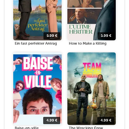
5.99
€
5.99
€
Ein fast perfekter Antrag
How to Make a Killing
4.99
€
4.99
€
Baise-en-ville
The Wrecking Crew