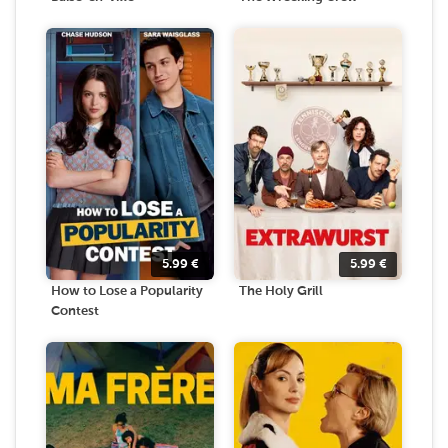
5.99
€
5.99
€
How to Lose a Popularity
The Holy Grill
Contest