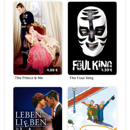
4.99
€
4.99
€
The Prince & Me
The Foul King