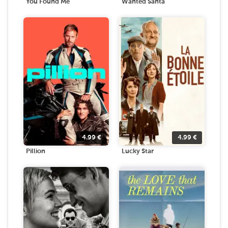
You Found Me
Wanted Santa
4.99
€
4.99
€
Pillion
Lucky Star