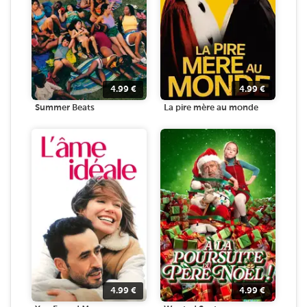
4.99
€
4.99
€
Summer Beats
La pire mère au monde
4.99
€
4.99
€