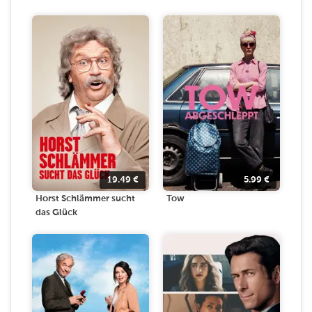
19.49
€
5.99
€
Horst Schlämmer sucht
Tow
das Glück