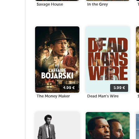
Savage House
In the Grey
4.99
€
5.99
€
The Money Maker
Dead Man's Wire