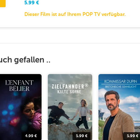
5.99
€
Dieser Film ist auf Ihrem POP TV verfügbar.
uch gefallen ..
4.99
€
5.99
€
5.99
€