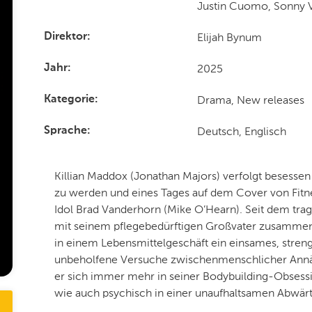
Justin Cuomo, Sonny V
Elijah Bynum
Direktor
2025
Jahr
Drama, New releases
Kategorie
Deutsch, Englisch
Sprache
Killian Maddox (Jonathan Majors) verfolgt besesse
zu werden und eines Tages auf dem Cover von Fitn
Idol Brad Vanderhorn (Mike O’Hearn). Seit dem trag
mit seinem pflegebedürftigen Großvater zusammen 
in einem Lebensmittelgeschäft ein einsames, streng
unbeholfene Versuche zwischenmenschlicher Annäher
er sich immer mehr in seiner Bodybuilding-Obsession
wie auch psychisch in einer unaufhaltsamen Abwärts