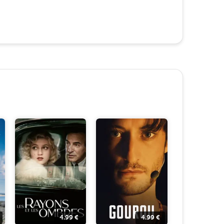
4.99
€
4.99
€