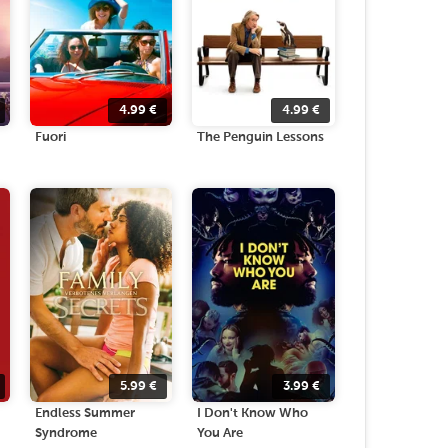
4.99
€
4.99
€
Fuori
The Penguin Lessons
5.99
€
3.99
€
Endless Summer
I Don't Know Who
Syndrome
You Are