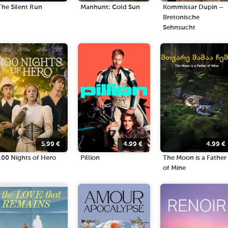
The Silent Run
Manhunt: Cold Sun
Kommissar Dupin –
Bretonische
Sehnsucht
5.99
€
4.99
€
4.99
€
100 Nights of Hero
Pillion
The Moon is a Father
of Mine