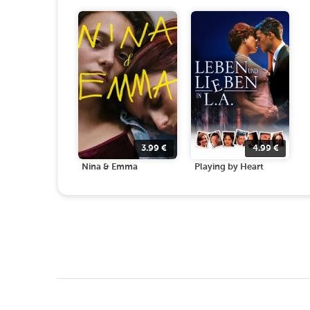
3.99
€
4.99
€
Nina & Emma
Playing by Heart