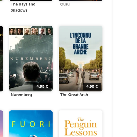
The Rays and
Guru
Shadows
4.99
€
4.99
€
Nuremberg
The Great Arch