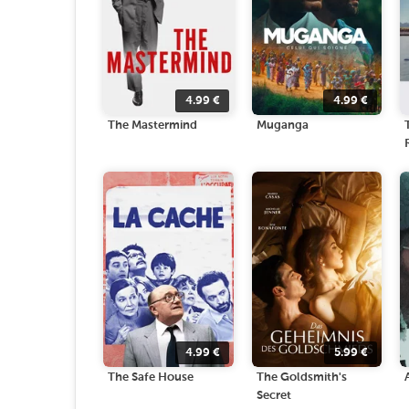
4.99
€
4.99
€
The Mastermind
Muganga
4.99
€
5.99
€
The Safe House
The Goldsmith's
Secret