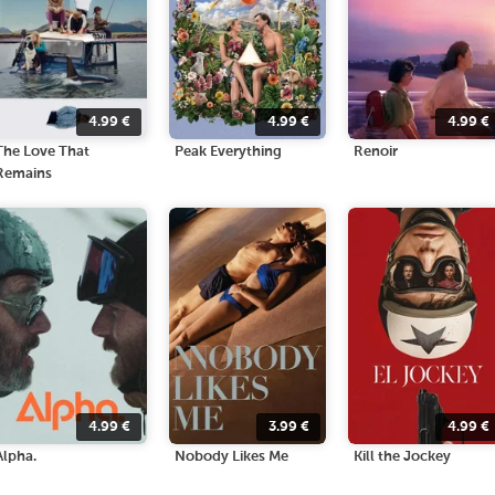
4.99
€
4.99
€
4.99
€
The Love That
Peak Everything
Renoir
Remains
4.99
€
3.99
€
4.99
€
Alpha.
Nobody Likes Me
Kill the Jockey