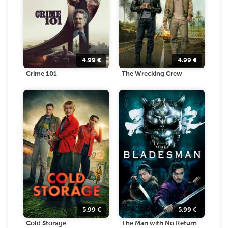
4.99
€
4.99
€
Crime 101
The Wrecking Crew
5.99
€
5.99
€
Cold Storage
The Man with No Return