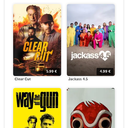
5.99
€
4.99
€
Clear Cut
Jackass 4.5