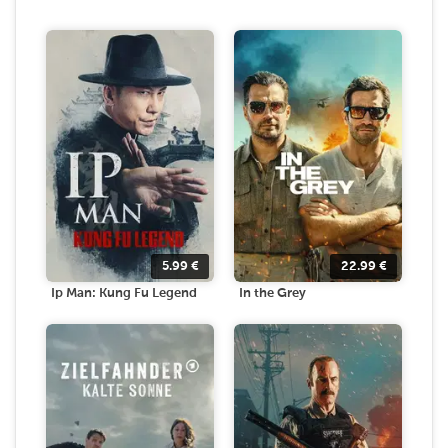
5.99
€
22.99
€
Ip Man: Kung Fu Legend
In the Grey