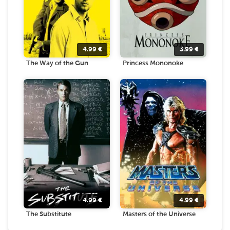
4.99
€
3.99
€
The Way of the Gun
Princess Mononoke
4.99
€
4.99
€
The Substitute
Masters of the Universe