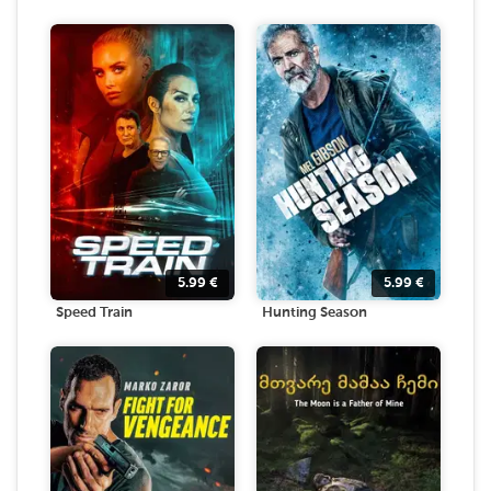
5.99
€
5.99
€
Speed Train
Hunting Season