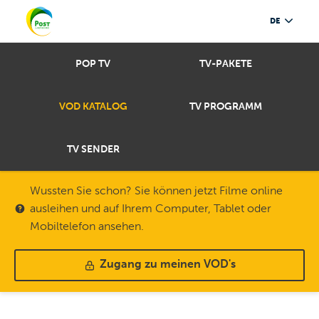
DE
POP TV
TV-PAKETE
VOD KATALOG
TV PROGRAMM
TV SENDER
Wussten Sie schon? Sie können jetzt Filme online
ausleihen und auf Ihrem Computer, Tablet oder
Mobiltelefon ansehen.
Zugang zu meinen VOD's