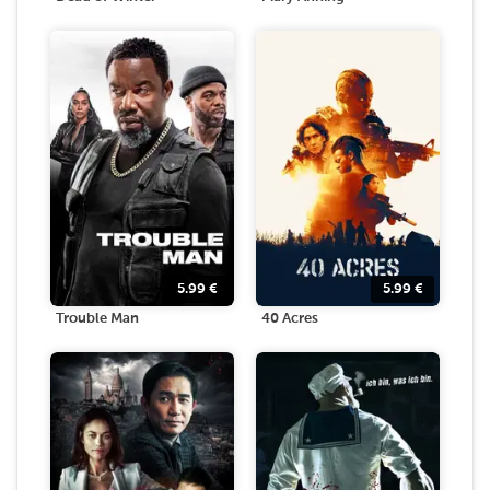
5.99
€
5.99
€
Trouble Man
40 Acres