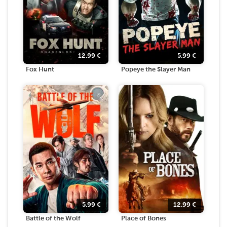
12.99
€
5.99
€
Fox Hunt
Popeye the Slayer Man
5.99
€
12.99
€
Battle of the Wolf
Place of Bones