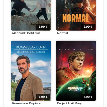
5.99
€
5.99
€
Manhunt: Cold Sun
Normal
5.99
€
4.99
€
Kommissar Dupin –
Project Hail Mary