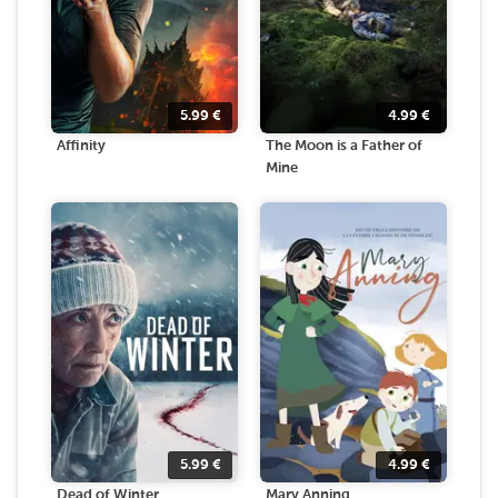
5.99
€
4.99
€
Affinity
The Moon is a Father of
Mine
5.99
€
4.99
€
Dead of Winter
Mary Anning