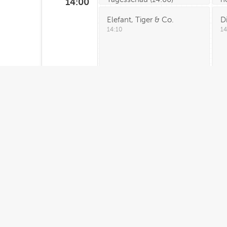
14
:00
Elefant, Tiger & Co.
D
14:10
14
Tagesschau
(
15:00
)
h
15
:00
h
Brisant
15
15:15