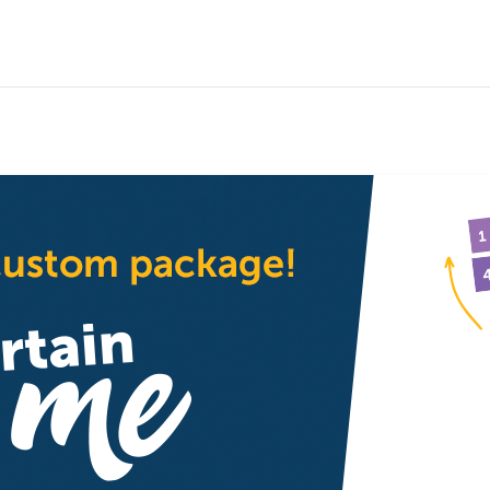
eute Xpress
(
07:00
)
Gute Zeiten, schlechte
olle Kanne – Service
Zeiten
äglich
07:00
7:05
Unter uns
07:30
Ulrich Wetzel – Das
Strafgericht
08:00