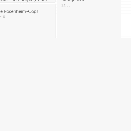
13:55
ie Rosenheim-Cops
:10
eute
(
15:00
)
Ulrich Wetzel – Das
Jugendgericht
allo deutschland
15:00
:10
Unter uns
15:30