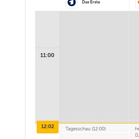
Das Erste
11
:00
12:02
Tagesschau
(
12:00
)
h
12
:00
(
1