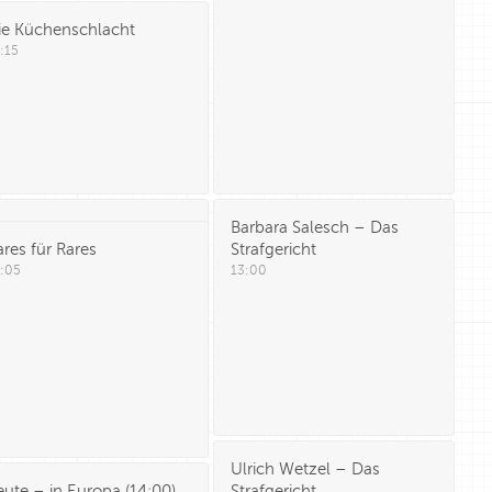
ie Küchenschlacht
:15
eute Xpress
(
13:00
)
Barbara Salesch – Das
ares für Rares
Strafgericht
:05
13:00
Ulrich Wetzel – Das
eute – in Europa
(
14:00
)
Strafgericht