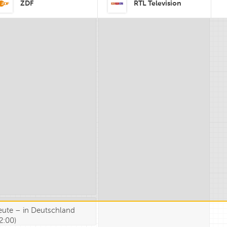
ZDF
RTL Television
eute – in Deutschland
2:00
)