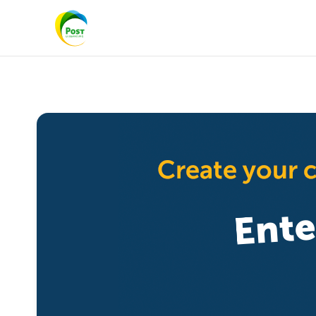
Tagesschau
(
07:00
)
h
7
:00
Hubert und Staller
V
t
07:05
0
Morden im Norden
07:55
8
:00