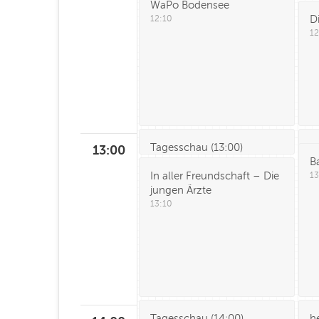
WaPo Bodensee
D
12:10
12
Tagesschau
(
13:00
)
h
13
:00
B
In aller Freundschaft – Die
13
jungen Ärzte
13:10
Tagesschau
(
14:00
)
h