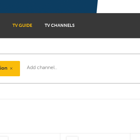
otruf Hafenkante
8:30
TV GUIDE
TV CHANNELS
Barbara Salesch – Das
Strafgericht
09:00
OKO Stuttgart
sion
:15
ittagsmagazin
Punkt 12 – Das RTL-
Mittagsjournal
0:00
10:00