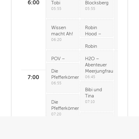
Tobi
Blocksberg
6
:00
05:45
05:55
05:55
Wissen
Robin
macht Ah!
Hood –
Schlitzohr
06:20
von
Robin
Sherwood
Hood –
POV –
(
Schlitzohr
H2O –
06:20
)
Der
Deine
von
Abenteuer
Blaulicht
Geschichte
Die
Sherwood
Meerjungfrau
Report
zählt
Pfefferkörner
(
06:35
)
7
:00
06:45
06:45
(
06:45
)
06:55
Bibi und
Tina
Die
07:10
Pfefferkörner
07:20
Pippi
Langstrumpf
Der
07:35