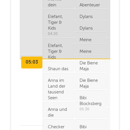
dein
Abenteuer
Hobby!
Amsterdam
Elefant,
Dylans
03:55
03:55
Tiger &
Spielkiste
Kids
(
Dylans
04:20
)
Spielkiste
04:20
(
Meine
04:30
)
Elefant,
Freundin
Der
Tiger &
Conni
Meine
Blaulicht
Kids
(
Freundin
04:40
)
Report
05:03
5
:00
Conni
Die Biene
04:45
04:45
Shaun das
(
Maja
04:50
)
Schaf
(
05:00
)
(
Anna im
05:05
)
Die Biene
Land der
Maja
tausend
(
05:15
)
Seen
Bibi
Blocksberg
05:15
Anna und
05:30
die
Der
Haustiere
Blaulicht
(
Checker
05:40
)
Bibi
Report