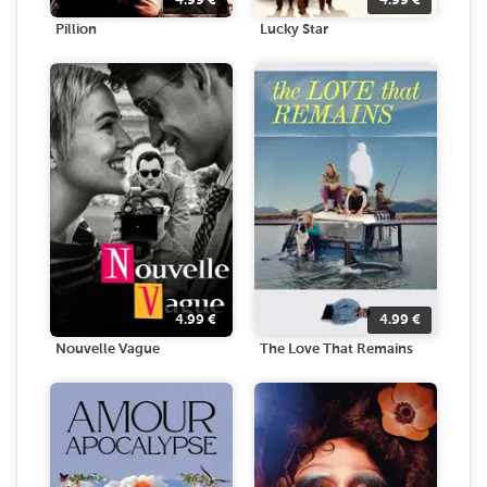
4.99
€
4.99
€
Pillion
Lucky Star
4.99
€
4.99
€
Nouvelle Vague
The Love That Remains