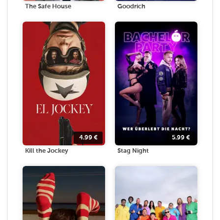
The Safe House
Goodrich
4.99
€
5.99
€
Kill the Jockey
Stag Night