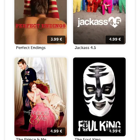
3.99
€
4.99
€
Perfect Endings
Jackass 4.5
4.99
€
4.99
€
The Prince & Me
The Foul King