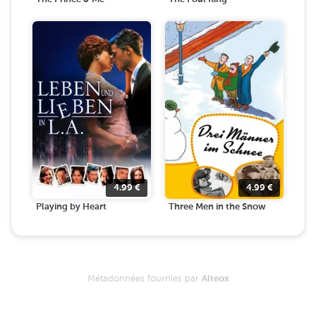
4.99
€
4.99
€
Playing by Heart
Three Men in the Snow
Métadonnées fournies par
Alteox