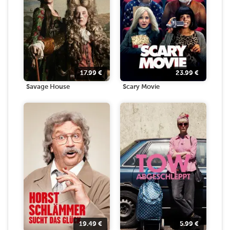
17.99
€
23.99
€
Savage House
Scary Movie
19.49
€
5.99
€