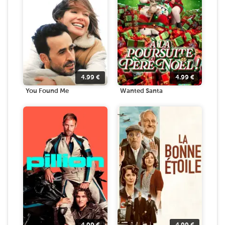
4.99
€
4.99
€
You Found Me
Wanted Santa