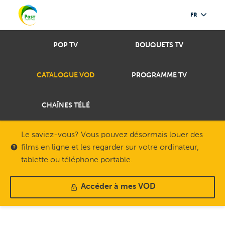
FR
POP TV
BOUQUETS TV
CATALOGUE VOD
PROGRAMME TV
CHAÎNES TÉLÉ
Le saviez-vous? Vous pouvez désormais louer des
films en ligne et les regarder sur votre ordinateur,
tablette ou téléphone portable.
Accéder à mes VOD