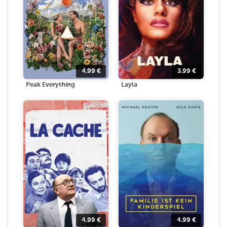
4.99
€
3.99
€
Peak Everything
Layla
4.99
€
4.99
€