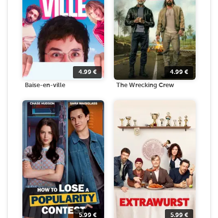
4.99
€
4.99
€
Baise-en-ville
The Wrecking Crew
5.99
€
5.99
€