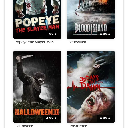
5.99
€
4.99
€
Popeye the Slayer Man
Bedevilled
4.99
€
4.99
€
Halloween II
Frostbitten