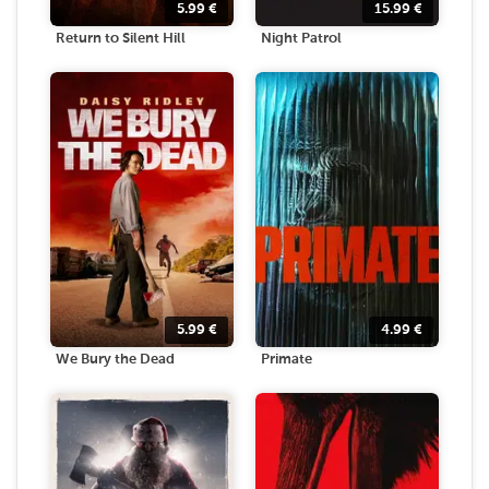
5.99
€
15.99
€
Return to Silent Hill
Night Patrol
5.99
€
4.99
€
We Bury the Dead
Primate