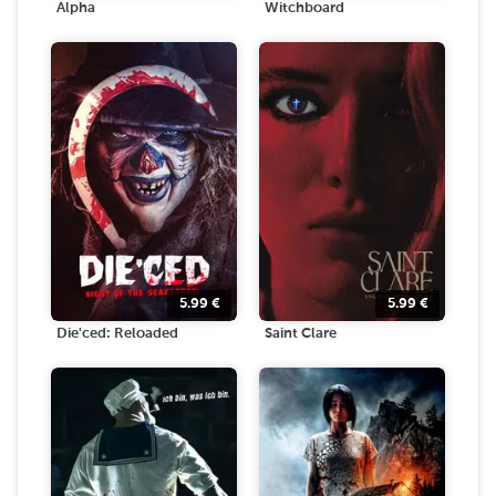
Alpha
Witchboard
5.99
€
5.99
€
Die'ced: Reloaded
Saint Clare