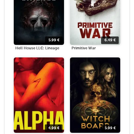
5.99
€
6.49
€
Hell House LLC: Lineage
Primitive War
4.99
€
5.99
€