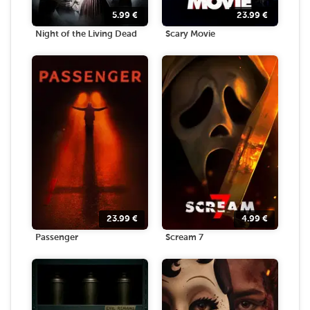
5.99
€
23.99
€
Night of the Living Dead
Scary Movie
23.99
€
4.99
€
Passenger
Scream 7