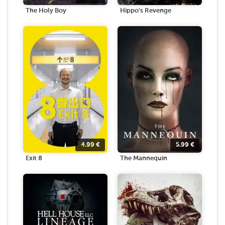
The Holy Boy
Hippo's Revenge
4.99
€
5.99
€
Exit 8
The Mannequin