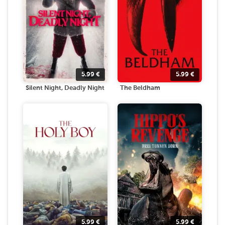
5.99
€
5.99
€
Silent Night, Deadly Night
The Beldham
5.99
€
5.99
€