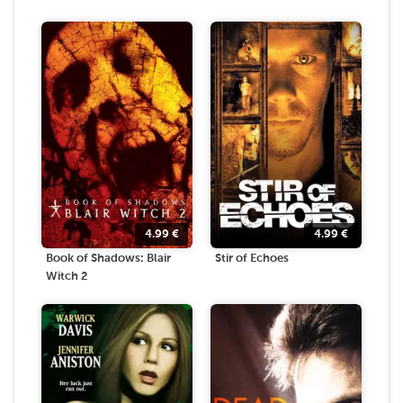
4.99
€
4.99
€
Book of Shadows: Blair
Stir of Echoes
Witch 2