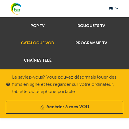
FR
POP TV
BOUQUETS TV
CATALOGUE VOD
PROGRAMME TV
CHAÎNES TÉLÉ
Le saviez-vous? Vous pouvez désormais louer des
films en ligne et les regarder sur votre ordinateur,
tablette ou téléphone portable.
Accéder à mes VOD