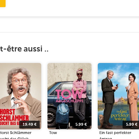
-être aussi ..
19.49
€
5.99
€
5.99
€
Horst Schlämmer
Tow
Ein fast perfekter