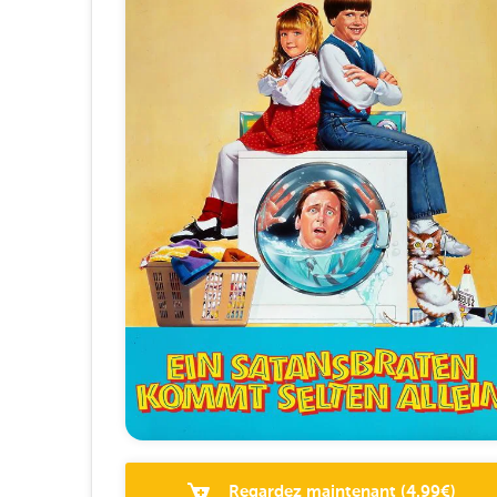
Regardez maintenant
(
4.99
€)