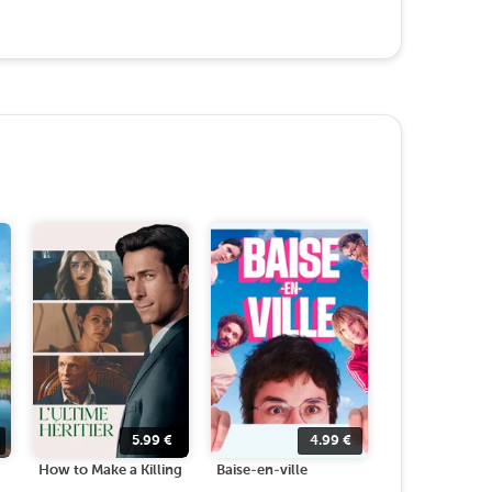
5.99
€
4.99
€
How to Make a Killing
Baise-en-ville