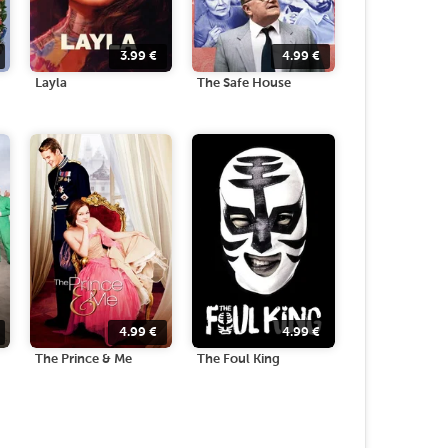
3.99
€
4.99
€
Layla
The Safe House
4.99
€
4.99
€
The Prince & Me
The Foul King