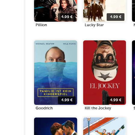
4.99
€
4.99
€
Pillion
Lucky Star
4.99
€
4.99
€
Goodrich
Kill the Jockey