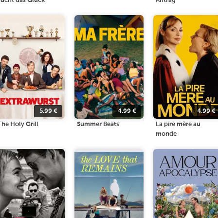
sucht das Glück
Antrag
5.99
€
4.99
€
4.99
€
The Holy Grill
Summer Beats
La pire mère au
monde