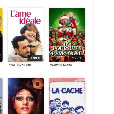
4.99
€
4.99
€
You Found Me
Wanted Santa