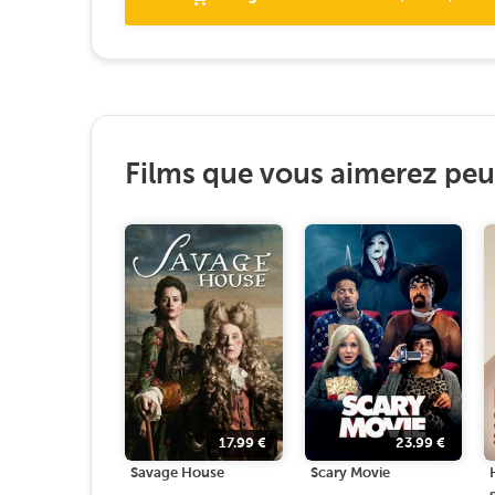
Films que vous aimerez peut
17.99
€
23.99
€
Savage House
Scary Movie