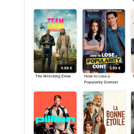
4.99
€
5.99
€
The Wrecking Crew
How to Lose a
Popularity Contest