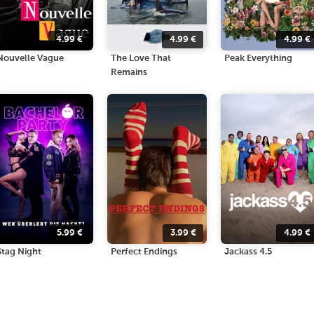
4.99
€
4.99
€
4.99
€
Nouvelle Vague
The Love That
Peak Everything
Remains
5.99
€
3.99
€
4.99
€
Stag Night
Perfect Endings
Jackass 4.5