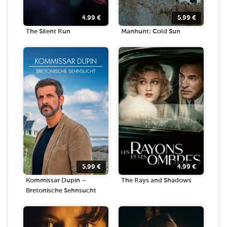
4.99
€
5.99
€
The Silent Run
Manhunt: Cold Sun
5.99
€
4.99
€
Kommissar Dupin –
The Rays and Shadows
Bretonische Sehnsucht