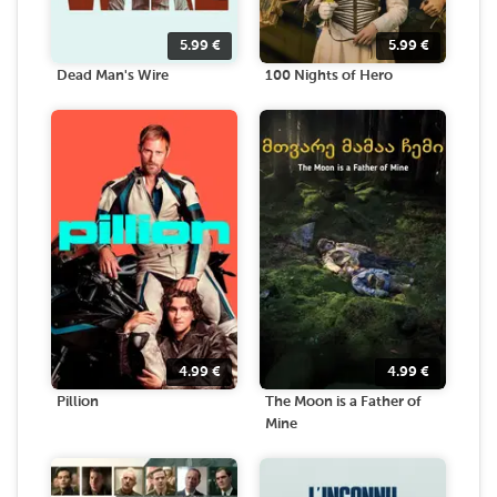
5.99
€
5.99
€
Dead Man's Wire
100 Nights of Hero
4.99
€
4.99
€
Pillion
The Moon is a Father of
Mine