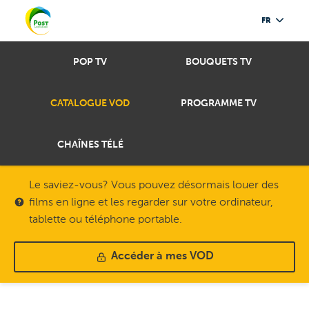
FR
POP TV
BOUQUETS TV
CATALOGUE VOD
PROGRAMME TV
CHAÎNES TÉLÉ
Le saviez-vous? Vous pouvez désormais louer des
films en ligne et les regarder sur votre ordinateur,
tablette ou téléphone portable.
Accéder à mes VOD