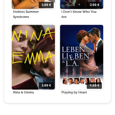
5.99
€
3.99
€
Endless Summer
I Don't Know Who You
Syndrome
Are
3.99
€
4.99
€
Nina & Emma
Playing by Heart