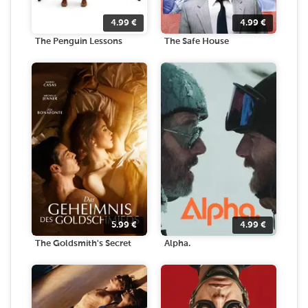
4.99
€
4.99
€
The Penguin Lessons
The Safe House
5.99
€
4.99
€
The Goldsmith's Secret
Alpha.