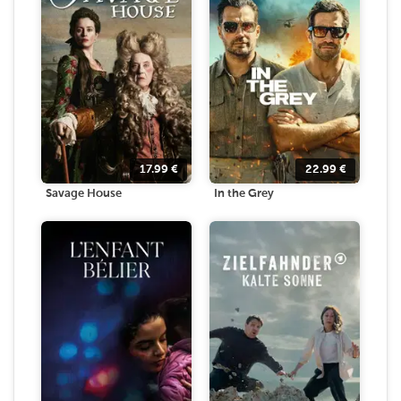
17.99
€
22.99
€
Savage House
In the Grey