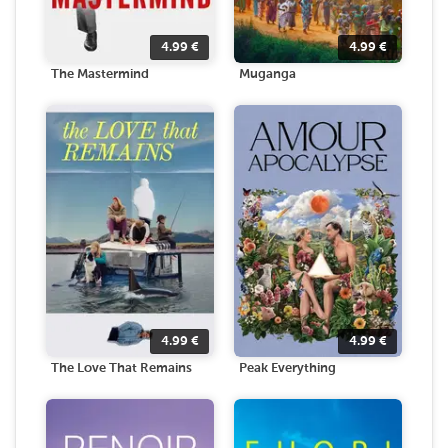
4.99
€
4.99
€
The Mastermind
Muganga
4.99
€
4.99
€
The Love That Remains
Peak Everything