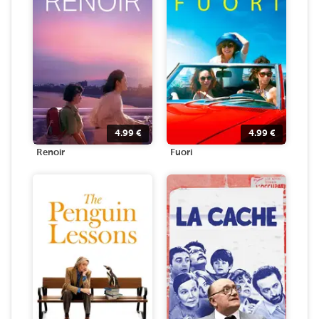
4.99
€
4.99
€
Renoir
Fuori