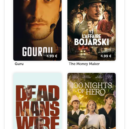
4.99
€
4.99
€
Guru
The Money Maker