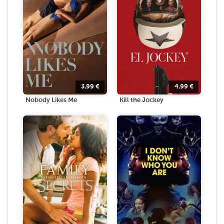
3.99
€
4.99
€
Nobody Likes Me
Kill the Jockey