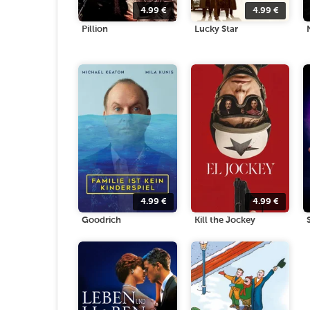
4.99
€
4.99
€
Pillion
Lucky Star
4.99
€
4.99
€
Goodrich
Kill the Jockey