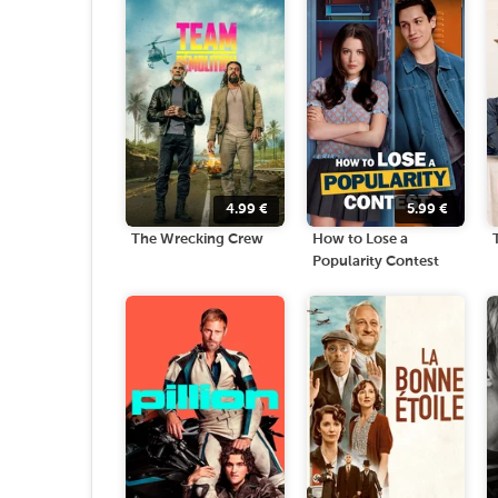
4.99
€
5.99
€
The Wrecking Crew
How to Lose a
Popularity Contest