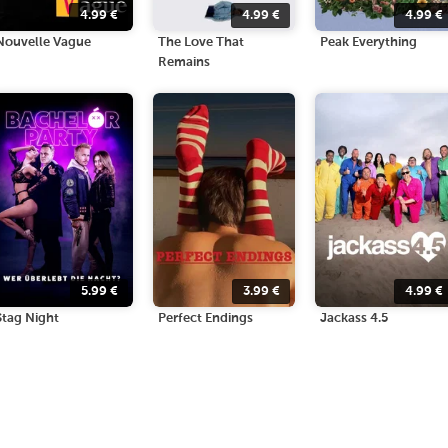
4.99
€
4.99
€
4.99
€
Nouvelle Vague
The Love That
Peak Everything
Remains
5.99
€
3.99
€
4.99
€
Stag Night
Perfect Endings
Jackass 4.5