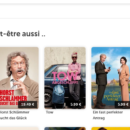
-être aussi ..
19.49
€
5.99
€
5.99
€
Horst Schlämmer
Tow
Ein fast perfekter
sucht das Glück
Antrag