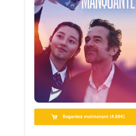
Regardez maintenant
(
4.99
€)