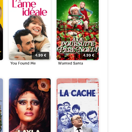
4.99
€
4.99
€
You Found Me
Wanted Santa