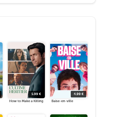
5.99
€
4.99
€
How to Make a Killing
Baise-en-ville