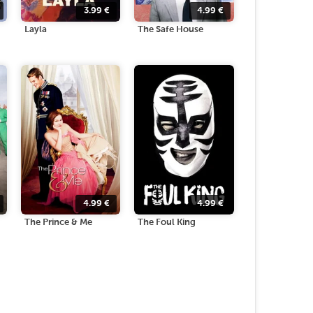
3.99
€
4.99
€
Layla
The Safe House
4.99
€
4.99
€
The Prince & Me
The Foul King