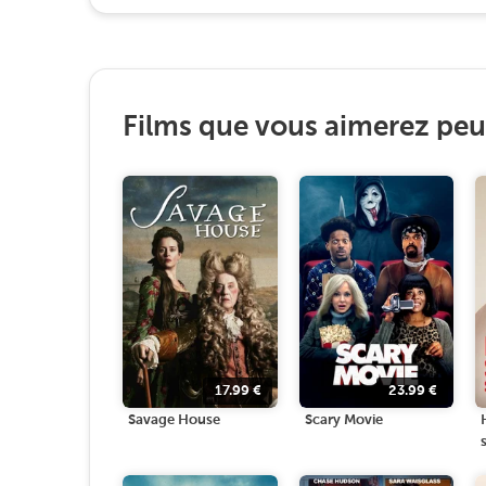
Films que vous aimerez peut
17.99
€
23.99
€
Savage House
Scary Movie