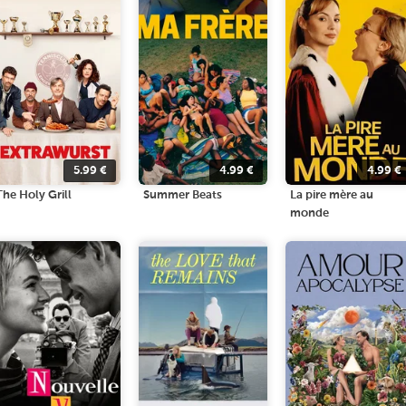
5.99
€
4.99
€
4.99
€
The Holy Grill
Summer Beats
La pire mère au
monde