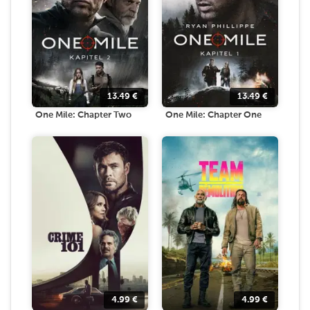
13.49
€
13.49
€
One Mile: Chapter Two
One Mile: Chapter One
4.99
€
4.99
€