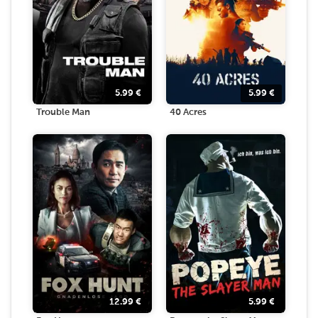
5.99
€
5.99
€
Trouble Man
40 Acres
12.99
€
5.99
€