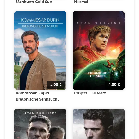
Manhunt: Cold Sun
Normal
5.99
€
4.99
€
Kommissar Dupin –
Project Hail Mary
Bretonische Sehnsucht