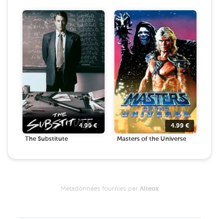
4.99
€
4.99
€
The Substitute
Masters of the Universe
Métadonnées fournies par
Alteox