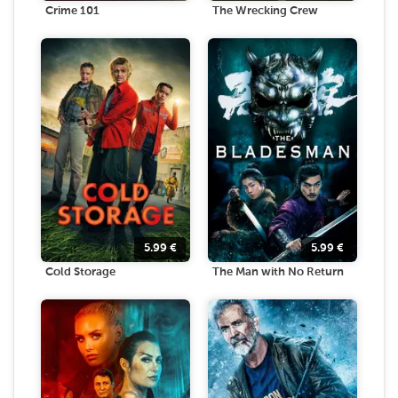
Crime 101
The Wrecking Crew
5.99
€
5.99
€
Cold Storage
The Man with No Return