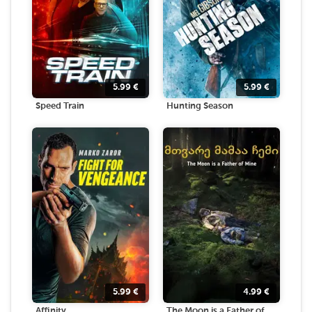
5.99
€
5.99
€
Speed Train
Hunting Season
5.99
€
4.99
€
Affinity
The Moon is a Father of