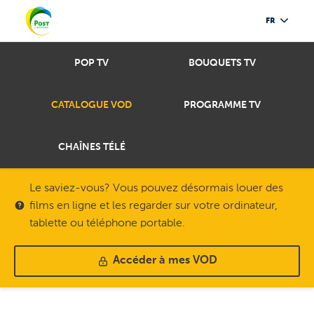
FR
POP TV
BOUQUETS TV
CATALOGUE VOD
PROGRAMME TV
CHAÎNES TÉLÉ
Le saviez-vous? Vous pouvez désormais louer des
films en ligne et les regarder sur votre ordinateur,
tablette ou téléphone portable.
Accéder à mes VOD