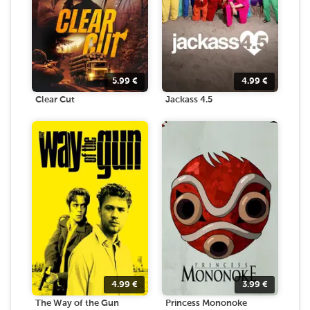
5.99
€
4.99
€
Clear Cut
Jackass 4.5
4.99
€
3.99
€
The Way of the Gun
Princess Mononoke