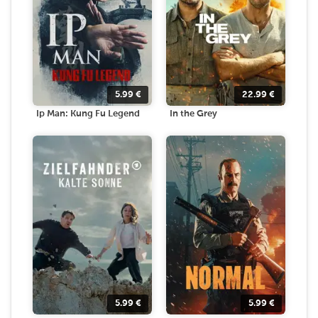
5.99
€
22.99
€
Ip Man: Kung Fu Legend
In the Grey
5.99
€
5.99
€