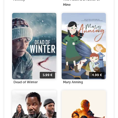
Mine
5.99
€
4.99
€
Dead of Winter
Mary Anning