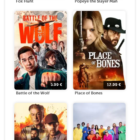
Fox Hunt
Popeye the Slayer Man
5.99
€
12.99
€
Battle of the Wolf
Place of Bones