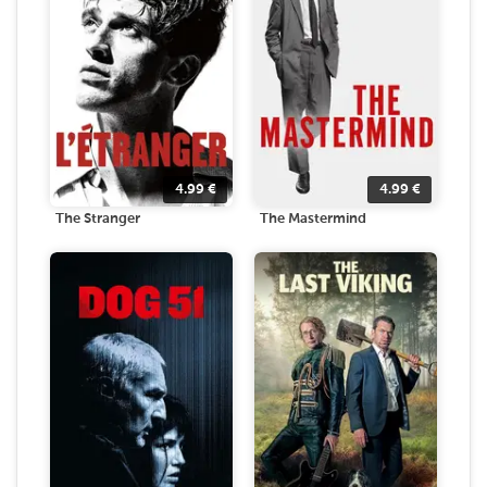
4.99
€
4.99
€
The Stranger
The Mastermind