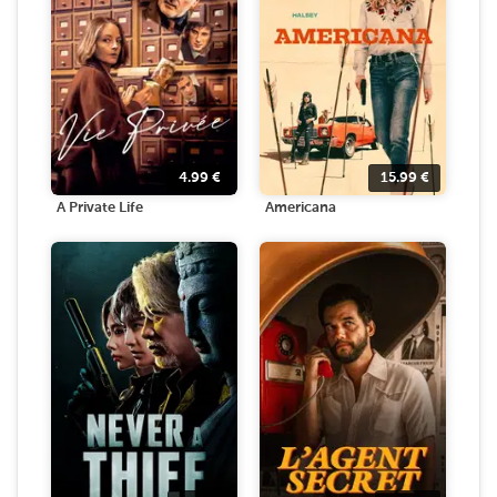
4.99
€
15.99
€
A Private Life
Americana