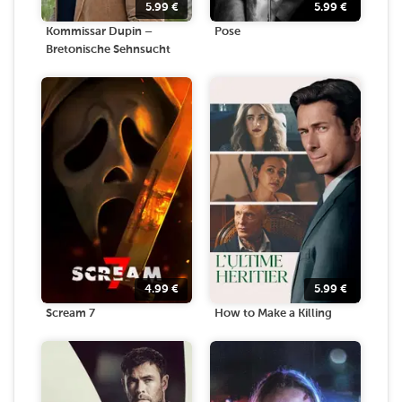
5.99
€
5.99
€
Kommissar Dupin –
Pose
Bretonische Sehnsucht
4.99
€
5.99
€
Scream 7
How to Make a Killing