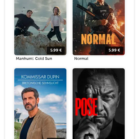
5.99
€
5.99
€
Manhunt: Cold Sun
Normal