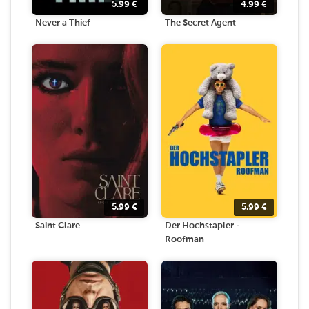
5.99
€
4.99
€
Never a Thief
The Secret Agent
5.99
€
5.99
€
Saint Clare
Der Hochstapler -
Roofman