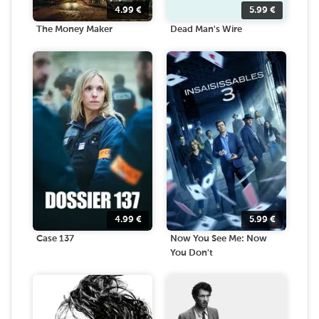
4.99
€
5.99
€
The Money Maker
Dead Man's Wire
4.99
€
5.99
€
Case 137
Now You See Me: Now
You Don't