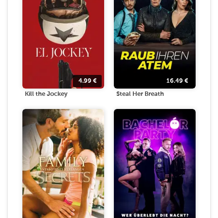
4.99
€
16.49
€
Kill the Jockey
Steal Her Breath