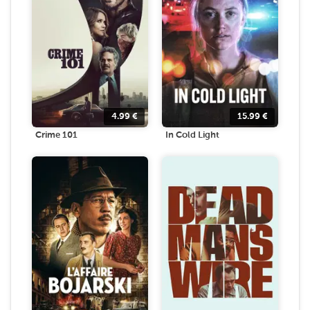
4.99
€
15.99
€
Crime 101
In Cold Light