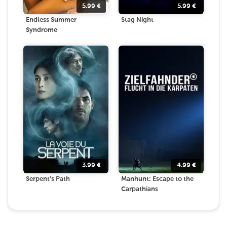
5.99
€
5.99
€
Endless Summer
Stag Night
Syndrome
3.99
€
4.99
€
Serpent's Path
Manhunt: Escape to the
Carpathians