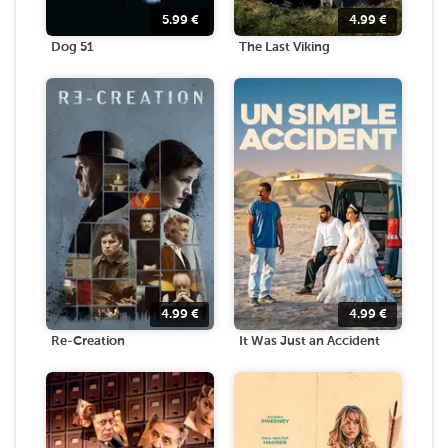
5.99
€
4.99
€
Dog 51
The Last Viking
4.99
€
4.99
€
Re-Creation
It Was Just an Accident