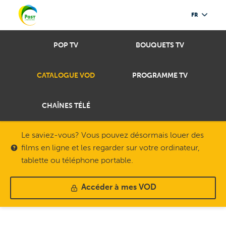
FR
POP TV
BOUQUETS TV
CATALOGUE VOD
PROGRAMME TV
CHAÎNES TÉLÉ
Le saviez-vous? Vous pouvez désormais louer des
films en ligne et les regarder sur votre ordinateur,
tablette ou téléphone portable.
Accéder à mes VOD