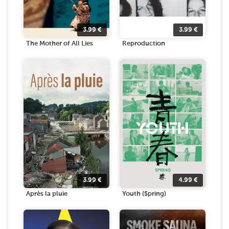
3.99
€
3.99
€
The Mother of All Lies
Reproduction
3.99
€
4.99
€
Après la pluie
Youth (Spring)