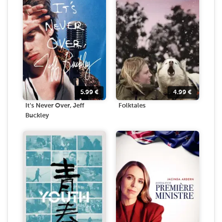
5.99
€
4.99
€
It's Never Over, Jeff
Folktales
Buckley