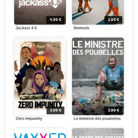
4.99
€
3.99
€
Jackass 4.5
Nemesis
3.99
€
3.99
€
Zero Impunity
Le ministre des poubelles