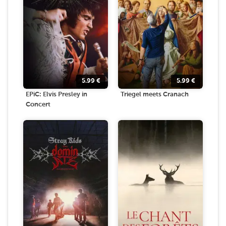
5.99
€
5.99
€
EPiC: Elvis Presley in
Triegel meets Cranach
Concert