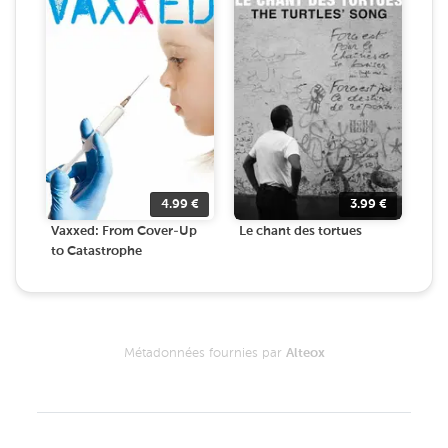
4.99
€
3.99
€
Vaxxed: From Cover-Up
Le chant des tortues
to Catastrophe
Métadonnées fournies par
Alteox