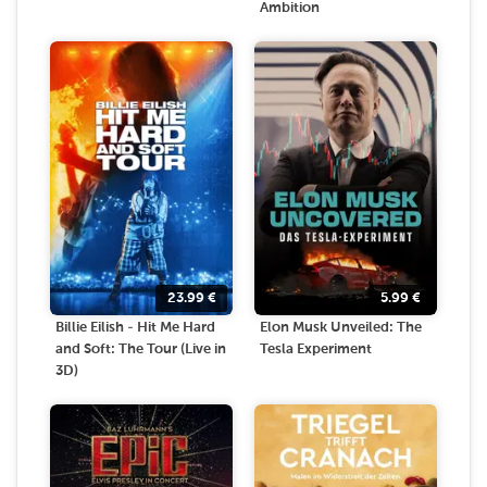
Ambition
23.99
€
5.99
€
Billie Eilish - Hit Me Hard
Elon Musk Unveiled: The
and Soft: The Tour (Live in
Tesla Experiment
3D)