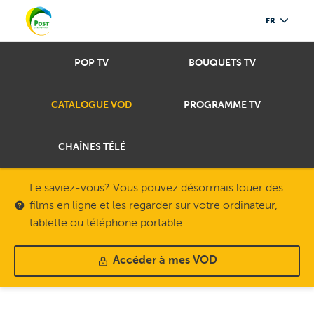
FR
POP TV
BOUQUETS TV
CATALOGUE VOD
PROGRAMME TV
CHAÎNES TÉLÉ
Le saviez-vous? Vous pouvez désormais louer des
films en ligne et les regarder sur votre ordinateur,
tablette ou téléphone portable.
Accéder à mes VOD