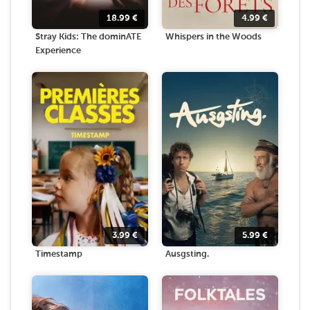
18.99
€
4.99
€
Stray Kids: The dominATE
Whispers in the Woods
Experience
3.99
€
5.99
€
Timestamp
Ausgsting.