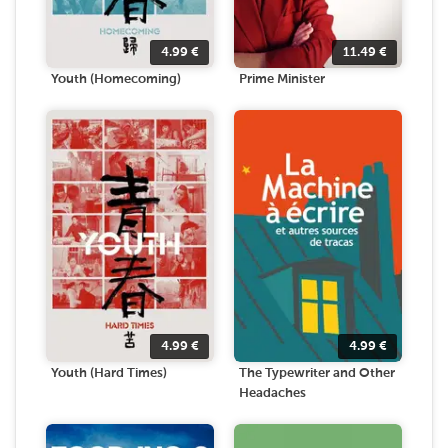
4.99
€
11.49
€
Youth (Homecoming)
Prime Minister
4.99
€
4.99
€
Youth (Hard Times)
The Typewriter and Other
Headaches