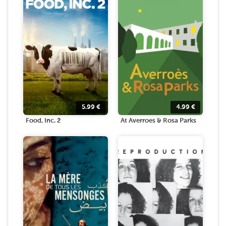
5.99
€
4.99
€
Food, Inc. 2
At Averroes & Rosa Parks