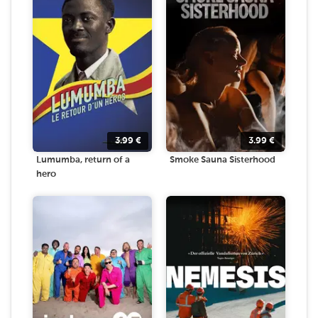
3.99
€
3.99
€
Lumumba, return of a
Smoke Sauna Sisterhood
hero