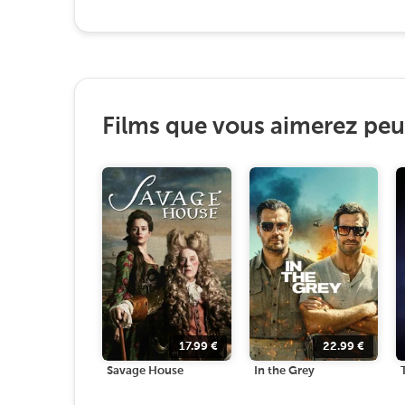
Films que vous aimerez peut
17.99
€
22.99
€
Savage House
In the Grey