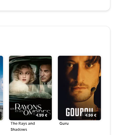
4.99
€
4.99
€
The Rays and
Guru
Shadows