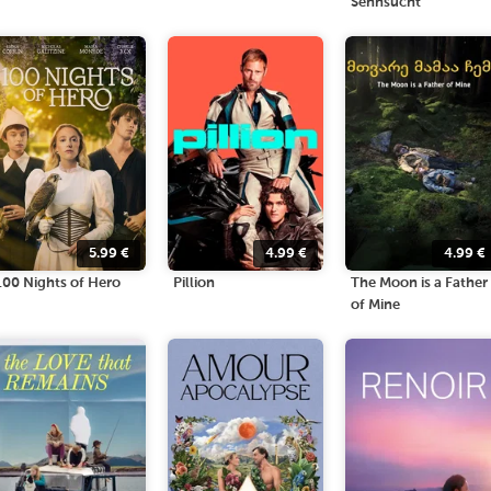
Sehnsucht
5.99
€
4.99
€
4.99
€
100 Nights of Hero
Pillion
The Moon is a Father
of Mine