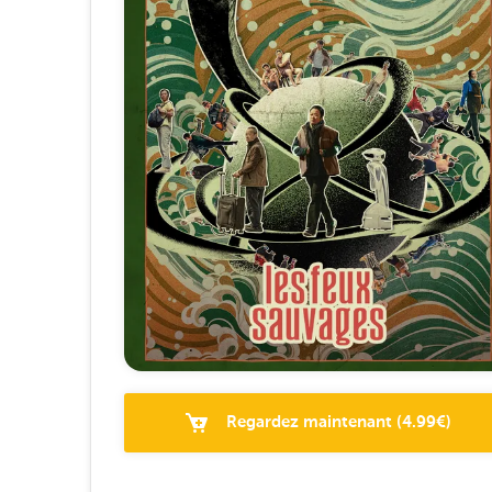
Regardez maintenant
(
4.99
€)