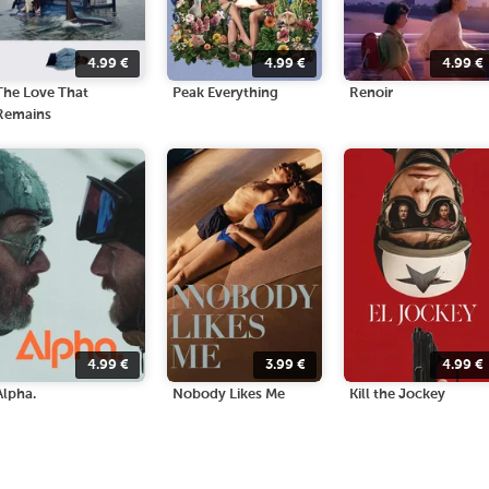
4.99
€
4.99
€
4.99
€
The Love That
Peak Everything
Renoir
Remains
4.99
€
3.99
€
4.99
€
Alpha.
Nobody Likes Me
Kill the Jockey