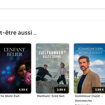
-être aussi ..
4.99
€
5.99
€
5.99
€
The Silent Run
Manhunt: Cold Sun
Kommissar Dupin –
Bretonische