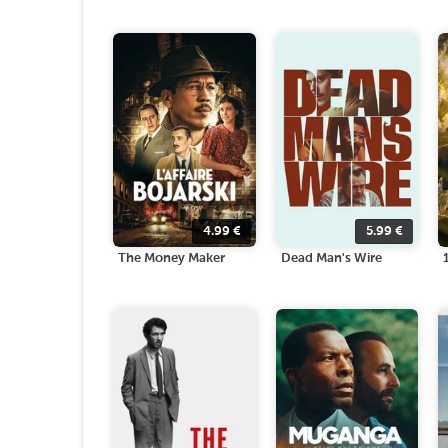
4.99
€
5.99
€
The Money Maker
Dead Man's Wire