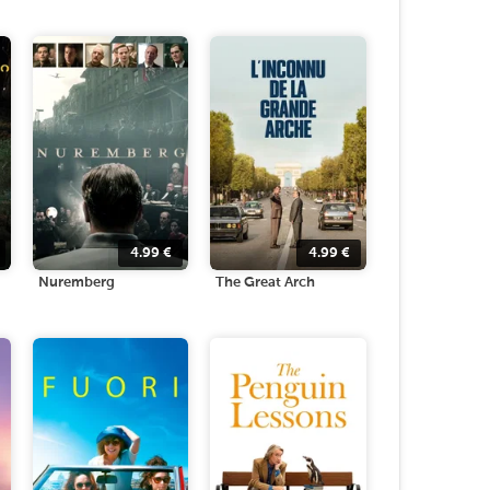
4.99
€
4.99
€
Nuremberg
The Great Arch