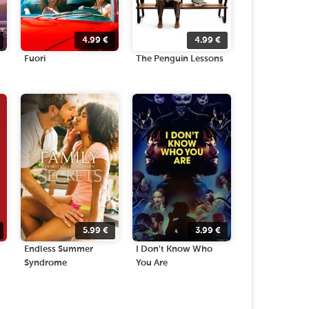
4.99
€
4.99
€
Fuori
The Penguin Lessons
5.99
€
3.99
€
Endless Summer
I Don't Know Who
Syndrome
You Are