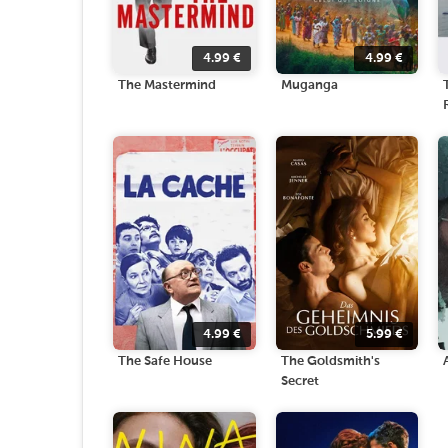
4.99
€
4.99
€
The Mastermind
Muganga
4.99
€
5.99
€
The Safe House
The Goldsmith's
Secret