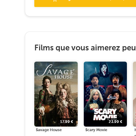
Films que vous aimerez peut
17.99
€
23.99
€
Savage House
Scary Movie