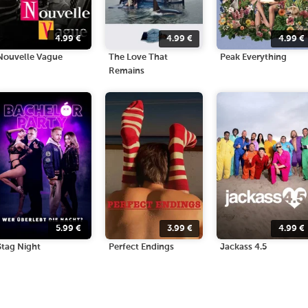
4.99
€
4.99
€
4.99
€
Nouvelle Vague
The Love That
Peak Everything
Remains
5.99
€
3.99
€
4.99
€
Stag Night
Perfect Endings
Jackass 4.5