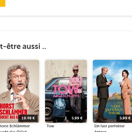
-être aussi ..
19.49
€
5.99
€
5.99
€
Horst Schlämmer
Tow
Ein fast perfekter