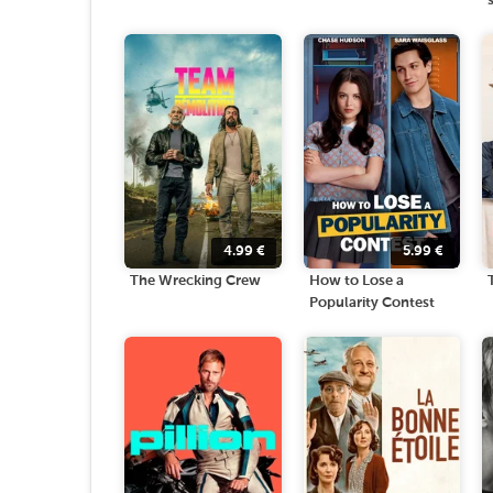
4.99
€
5.99
€
The Wrecking Crew
How to Lose a
Popularity Contest