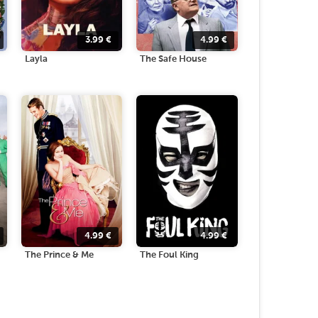
3.99
€
4.99
€
Layla
The Safe House
4.99
€
4.99
€
The Prince & Me
The Foul King