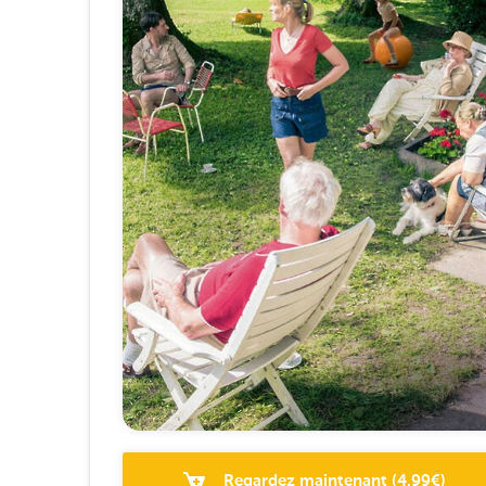
Regardez maintenant
(
4.99
€)