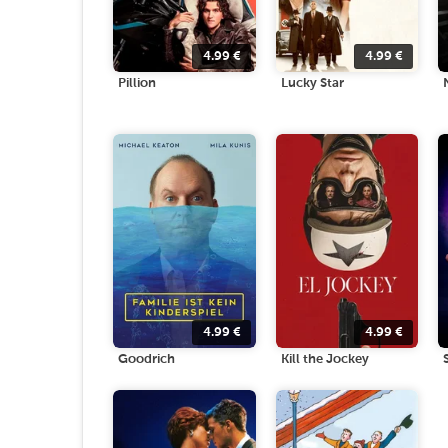
4.99
€
4.99
€
Pillion
Lucky Star
4.99
€
4.99
€
Goodrich
Kill the Jockey