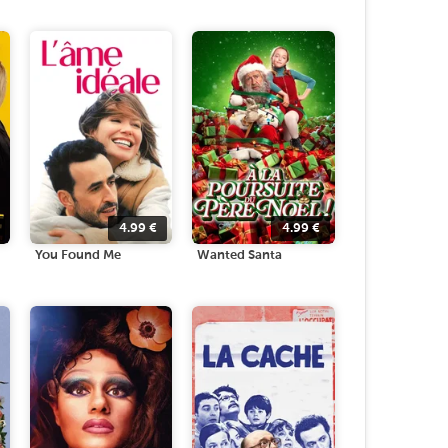
4.99
€
4.99
€
You Found Me
Wanted Santa