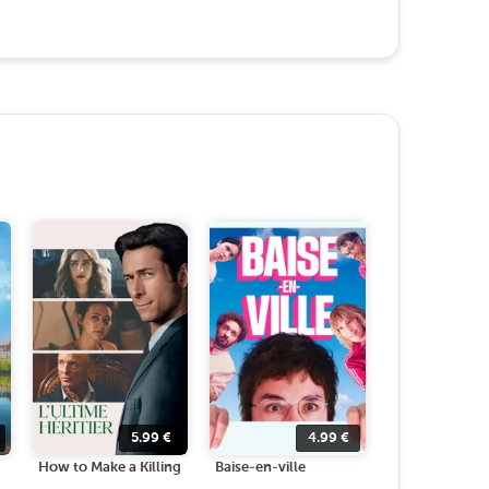
5.99
€
4.99
€
How to Make a Killing
Baise-en-ville