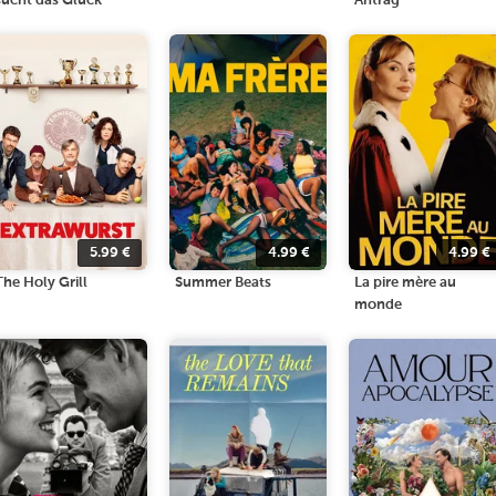
sucht das Glück
Antrag
5.99
€
4.99
€
4.99
€
The Holy Grill
Summer Beats
La pire mère au
monde