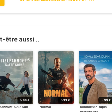
-être aussi ..
5.99
€
5.99
€
5.99
€
Manhunt: Cold Sun
Normal
Kommissar Dupin –