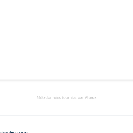
Métadonnées fournies par
Alteox
stion des cookies