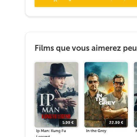
Films que vous aimerez peut
5.99
€
22.99
€
Ip Man: Kung Fu
In the Grey