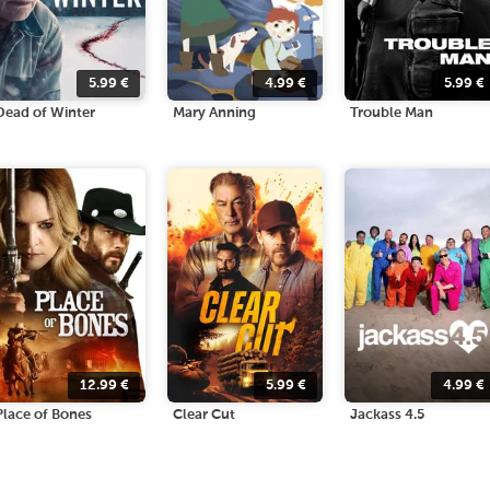
5.99
€
4.99
€
5.99
€
Dead of Winter
Mary Anning
Trouble Man
12.99
€
5.99
€
4.99
€
Place of Bones
Clear Cut
Jackass 4.5