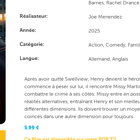
Barnes, Rachel Drance
Joe Menendez
Réalisateur
2025
Année
Action, Comedy, Fami
Catégorie
Allemand, Anglais
Langue
Après avoir quitté Swellview, Henry devient le héros
commence à peser sur lui, il rencontre Missy Marti
combattre le crime à ses côtés. Missy entre en poss
réalités alternatives, entraînant Henry et son meill
différentes dimensions. Ils doivent trouver un moye
coincés dans une autre dimension pour toujours.
5.99
€
Ce film est disponible sur votre POP TV.