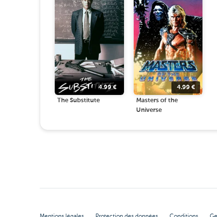
4.99
€
4.99
€
The Substitute
Masters of the
Universe
Mentions légales
Protection des données
Conditions
Ge