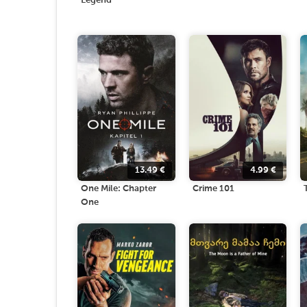
Legend
13.49
€
4.99
€
One Mile: Chapter
Crime 101
One