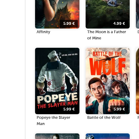
5.99
€
4.99
€
Affinity
The Moon is a Father
of Mine
5.99
€
5.99
€
Popeye the Slayer
Battle of the Wolf
Man