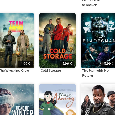
Bretonische
Sehnsucht
4.99
€
5.99
€
5.99
€
The Wrecking Crew
Cold Storage
The Man with No
Return