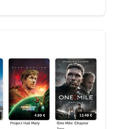
4.99
€
13.49
€
Project Hail Mary
One Mile: Chapter