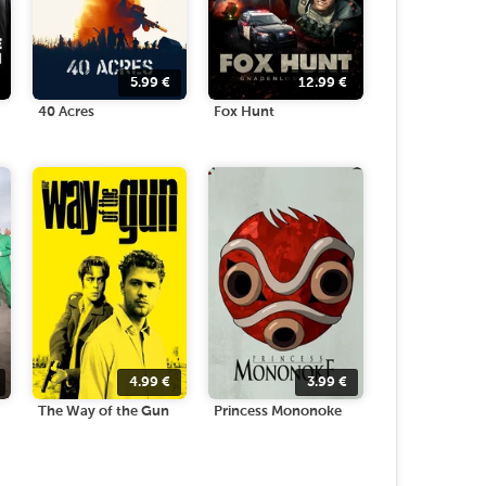
5.99
€
12.99
€
40 Acres
Fox Hunt
4.99
€
3.99
€
The Way of the Gun
Princess Mononoke