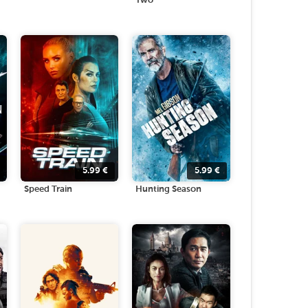
Two
5.99
€
5.99
€
Speed Train
Hunting Season