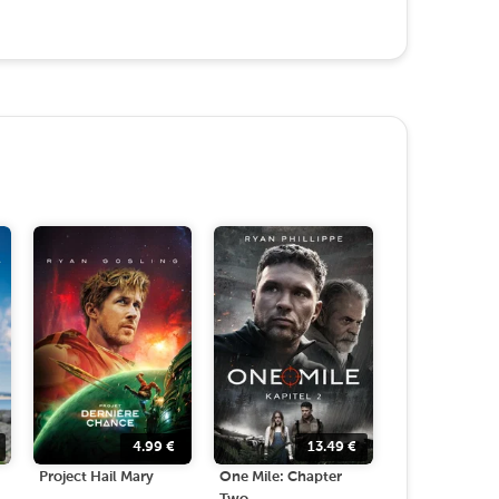
4.99
€
13.49
€
Project Hail Mary
One Mile: Chapter