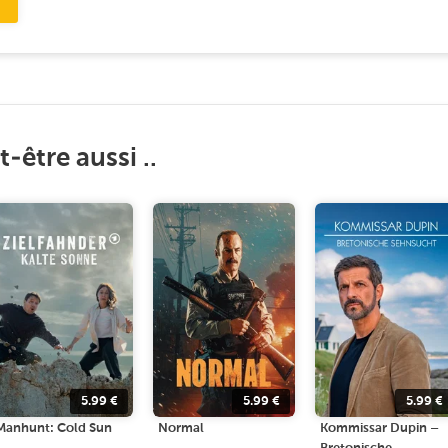
-être aussi ..
5.99
€
5.99
€
5.99
€
Manhunt: Cold Sun
Normal
Kommissar Dupin –