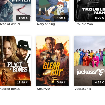
5.99
€
4.99
€
5.99
€
Dead of Winter
Mary Anning
Trouble Man
12.99
€
5.99
€
4.99
€
Place of Bones
Clear Cut
Jackass 4.5