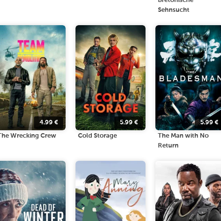
Bretonische
Sehnsucht
4.99
€
5.99
€
5.99
€
The Wrecking Crew
Cold Storage
The Man with No
Return