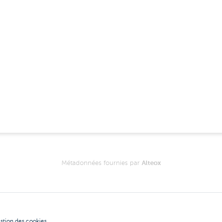
Métadonnées fournies par
Alteox
stion des cookies