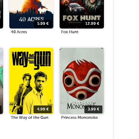
5.99
€
12.99
€
40 Acres
Fox Hunt
4.99
€
3.99
€
The Way of the Gun
Princess Mononoke