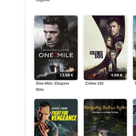
Legend
13.49
€
4.99
€
One Mile: Chapter
Crime 101
One