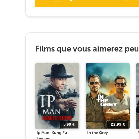
Films que vous aimerez peut
5.99
€
22.99
€
Ip Man: Kung Fu
In the Grey