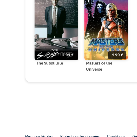
4.99
€
4.99
€
The Substitute
Masters of the
Universe
Mentions légales
Protection des données
Conditions
Ge