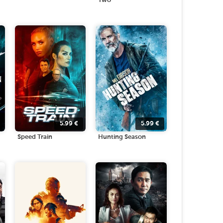
Two
5.99
€
5.99
€
Speed Train
Hunting Season