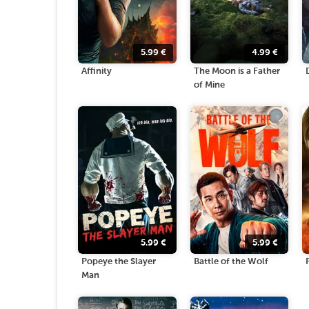
5.99
€
4.99
€
Affinity
The Moon is a Father
of Mine
5.99
€
5.99
€
Popeye the Slayer
Battle of the Wolf
Man