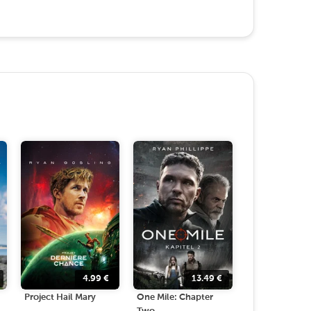
4.99
€
13.49
€
Project Hail Mary
One Mile: Chapter