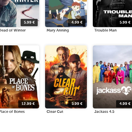
5.99
€
4.99
€
5.99
€
Dead of Winter
Mary Anning
Trouble Man
12.99
€
5.99
€
4.99
€
Place of Bones
Clear Cut
Jackass 4.5