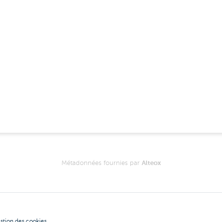
Métadonnées fournies par
Alteox
stion des cookies