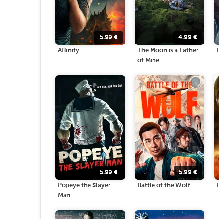
5.99
€
4.99
€
Affinity
The Moon is a Father
of Mine
5.99
€
5.99
€
Popeye the Slayer
Battle of the Wolf
Man