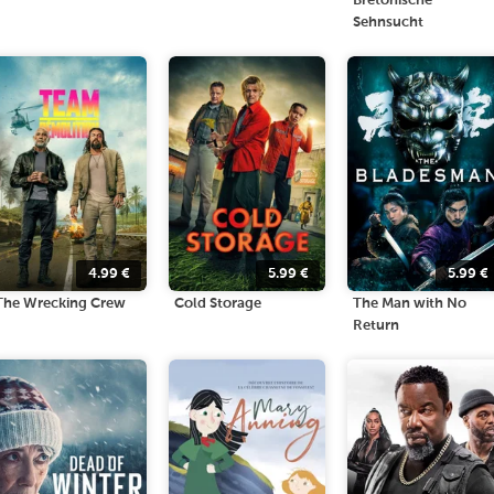
Bretonische
Sehnsucht
4.99
€
5.99
€
5.99
€
The Wrecking Crew
Cold Storage
The Man with No
Return