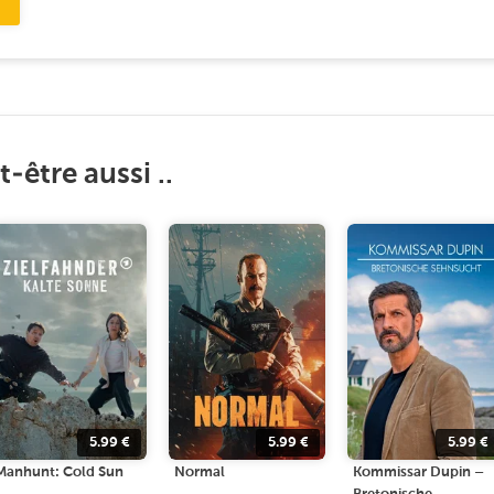
-être aussi ..
5.99
€
5.99
€
5.99
€
Manhunt: Cold Sun
Normal
Kommissar Dupin –