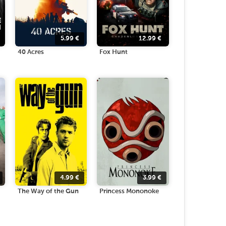
5.99
€
12.99
€
40 Acres
Fox Hunt
4.99
€
3.99
€
The Way of the Gun
Princess Mononoke