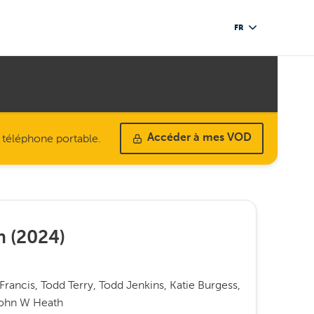
FR
u téléphone portable.
Accéder à mes VOD
n
(
2024
)
rancis, Todd Terry, Todd Jenkins, Katie Burgess,
 John W Heath