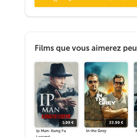
Films que vous aimerez peut
5.99
€
22.99
€
Ip Man: Kung Fu
In the Grey