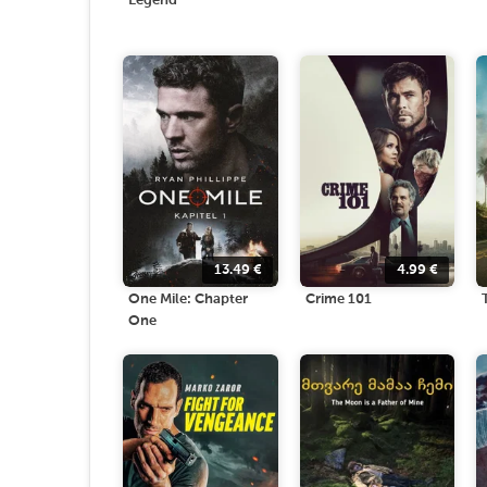
Legend
13.49
€
4.99
€
One Mile: Chapter
Crime 101
One