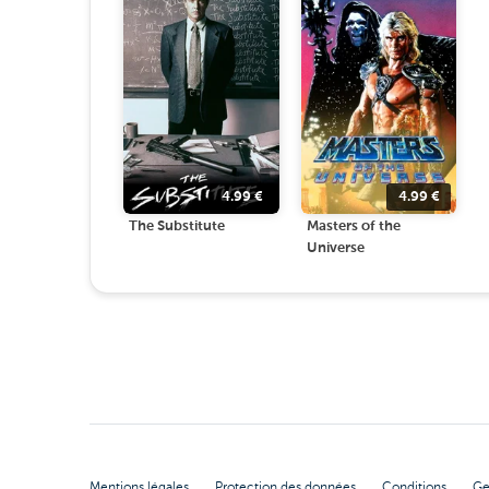
4.99
€
4.99
€
The Substitute
Masters of the
Universe
Mentions légales
Protection des données
Conditions
Ge