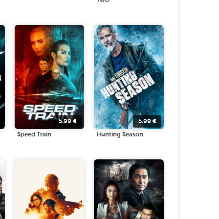
Two
5.99
€
5.99
€
Speed Train
Hunting Season