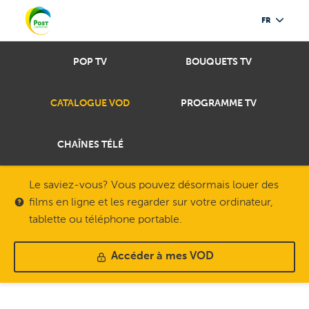
FR
POP TV
BOUQUETS TV
CATALOGUE VOD
PROGRAMME TV
CHAÎNES TÉLÉ
Le saviez-vous? Vous pouvez désormais louer des
films en ligne et les regarder sur votre ordinateur,
tablette ou téléphone portable.
Accéder à mes VOD