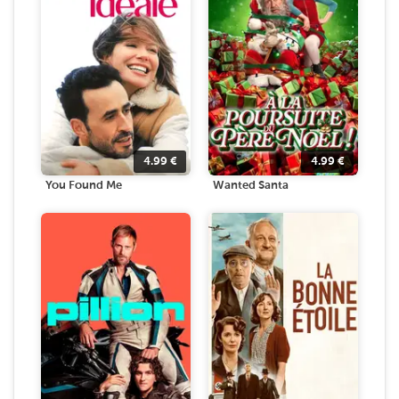
4.99
€
4.99
€
You Found Me
Wanted Santa