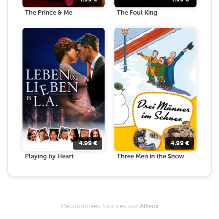
The Prince & Me
The Foul King
4.99
€
4.99
€
Playing by Heart
Three Men in the Snow
Métadonnées fournies par
Alteox