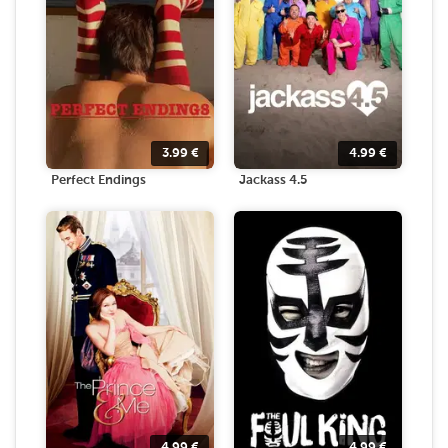
3.99
€
4.99
€
Perfect Endings
Jackass 4.5
4.99
€
4.99
€