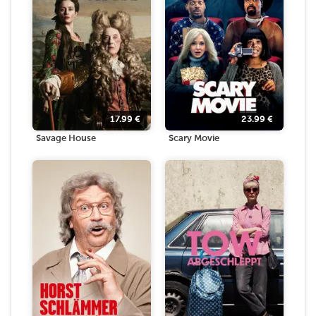
17.99
€
23.99
€
Savage House
Scary Movie