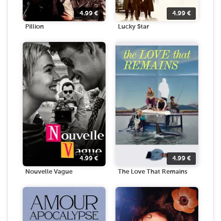
4.99
€
4.99
€
Pillion
Lucky Star
4.99
€
4.99
€
Nouvelle Vague
The Love That Remains