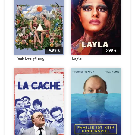
4.99
€
3.99
€
Peak Everything
Layla