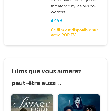
she's editing, as her job is
threatened by jealous co-
workers.
4.99
€
Ce film est disponible sur
votre POP TV.
Films que vous aimerez
peut-être aussi ..