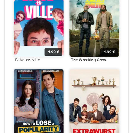
4.99
€
4.99
€
Baise-en-ville
The Wrecking Crew