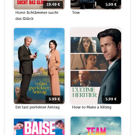
19.49
€
5.99
€
Horst Schlämmer sucht
Tow
das Glück
5.99
€
5.99
€
Ein fast perfekter Antrag
How to Make a Killing