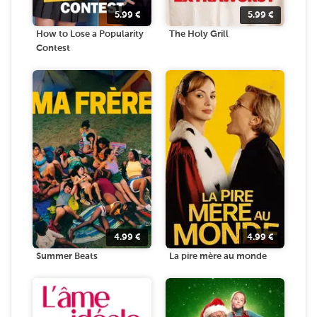
5.99
€
5.99
€
How to Lose a Popularity
The Holy Grill
Contest
4.99
€
4.99
€
Summer Beats
La pire mère au monde