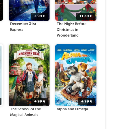
4.99
€
11.49
€
December 31st
The Night Before
Express
Christmas in
Wonderland
4.99
€
4.99
€
The School of the
Alpha and Omega
Magical Animals