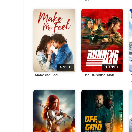
Tree
5.99
€
19.49
€
Make Me Feel
The Running Man