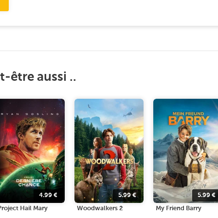
-être aussi ..
4.99
€
5.99
€
5.99
€
Project Hail Mary
Woodwalkers 2
My Friend Barry