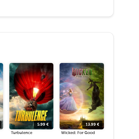
5.99
€
13.99
€
Turbulence
Wicked: For Good