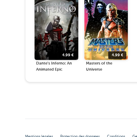
4.99
€
4.99
€
Dante's Inferno: An
Masters of the
Animated Epic
Universe
Mentions légales
Protection des données
Conditions
Ge