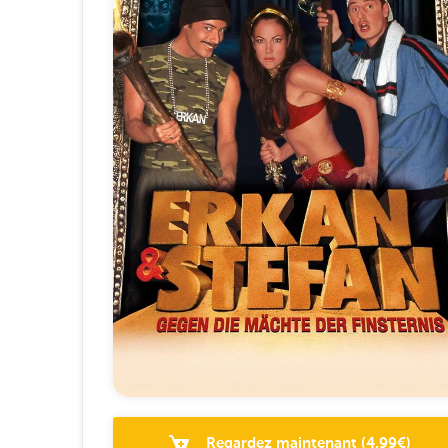
Regardez maintenant
(
4.99
€)