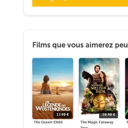
Films que vous aimerez peut
17.49
€
19.49
€
The Desert Child
The Magic Faraway