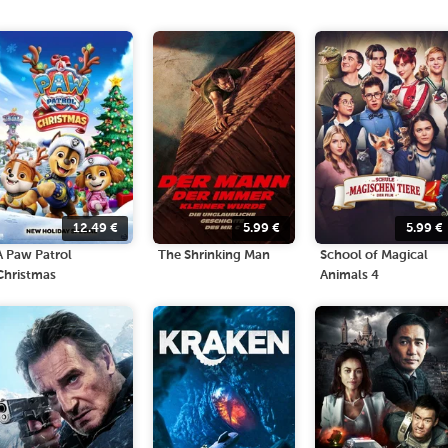
12.49
€
5.99
€
5.99
€
A Paw Patrol
The Shrinking Man
School of Magical
Christmas
Animals 4