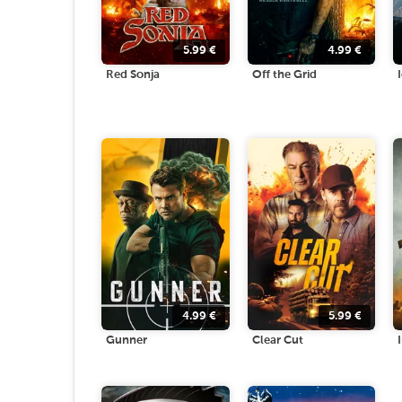
5.99
€
4.99
€
Red Sonja
Off the Grid
4.99
€
5.99
€
Gunner
Clear Cut