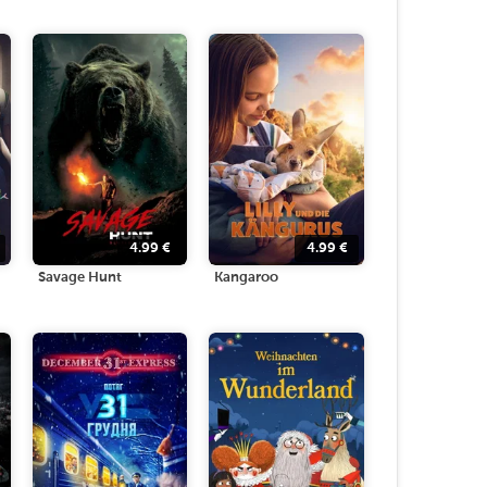
4.99
€
4.99
€
Savage Hunt
Kangaroo