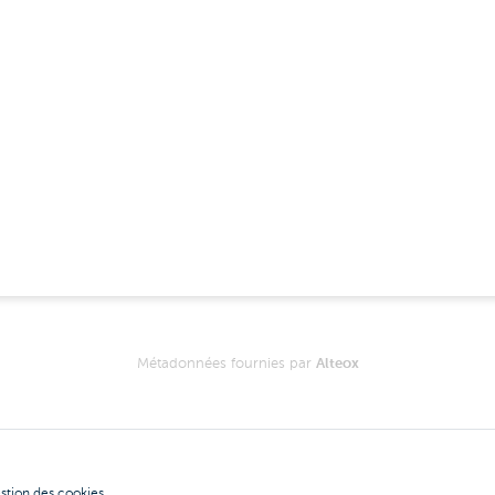
Métadonnées fournies par
Alteox
stion des cookies