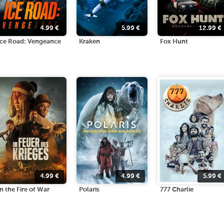
4.99
€
5.99
€
12.99
€
Ice Road: Vengeance
Kraken
Fox Hunt
4.99
€
4.99
€
5.99
€
In the Fire of War
Polaris
777 Charlie