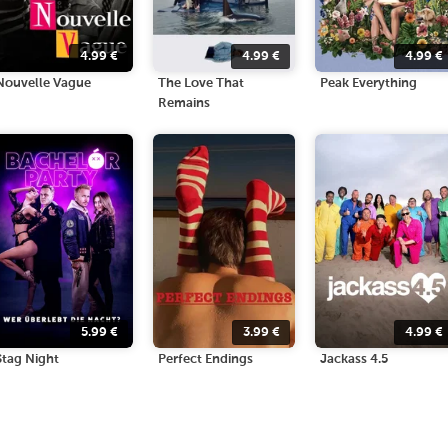
4.99
€
4.99
€
4.99
€
Nouvelle Vague
The Love That
Peak Everything
Remains
5.99
€
3.99
€
4.99
€
Stag Night
Perfect Endings
Jackass 4.5