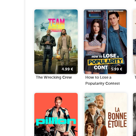
4.99
€
5.99
€
The Wrecking Crew
How to Lose a
Popularity Contest