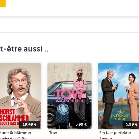
-être aussi ..
19.49
€
5.99
€
5.99
€
Horst Schlämmer
Tow
Ein fast perfekter