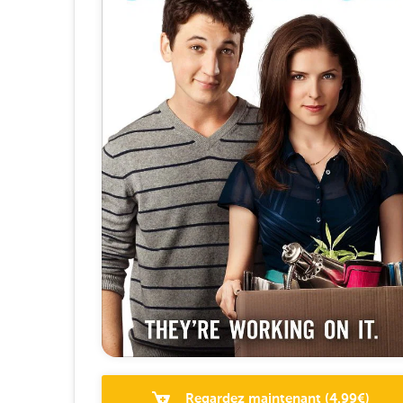
Regardez maintenant
(
4.99
€)