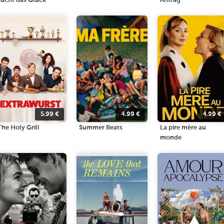
sucht das Glück
Antrag
5.99
€
4.99
€
4.99
€
The Holy Grill
Summer Beats
La pire mère au
monde