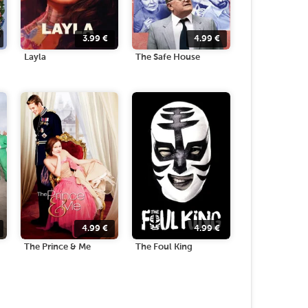
3.99
€
4.99
€
Layla
The Safe House
4.99
€
4.99
€
The Prince & Me
The Foul King