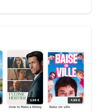
5.99
€
4.99
€
How to Make a Killing
Baise-en-ville