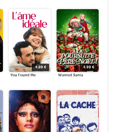
4.99
€
4.99
€
You Found Me
Wanted Santa