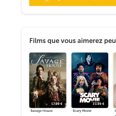
Films que vous aimerez peut
17.99
€
23.99
€
Savage House
Scary Movie