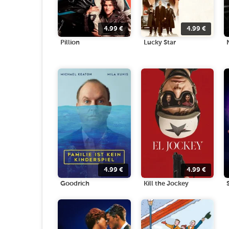
4.99
€
4.99
€
Pillion
Lucky Star
4.99
€
4.99
€
Goodrich
Kill the Jockey